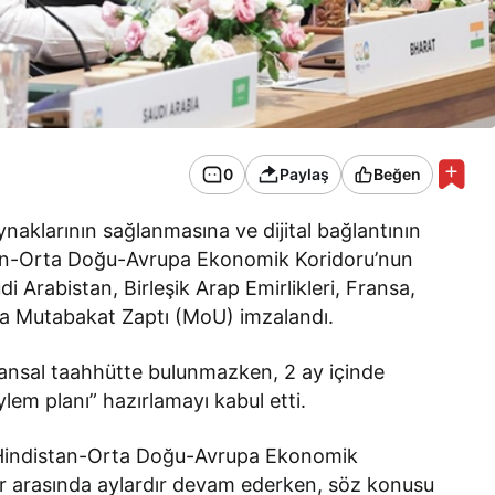
0
Paylaş
Beğen
aynaklarının sağlanmasına ve dijital bağlantının
stan-Orta Doğu-Avrupa Ekonomik Koridoru’nun
 Arabistan, Birleşik Arap Emirlikleri, Fransa,
nda Mutabakat Zaptı (MoU) imzalandı.
inansal taahhütte bulunmazken, 2 ay içinde
lem planı” hazırlamayı kabul etti.
an Hindistan-Orta Doğu-Avrupa Ekonomik
eler arasında aylardır devam ederken, söz konusu