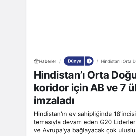
Dünya
Haberler
Hindistan’ı Orta 
mutabakat zaptı 
Hindistan’ı Orta Doğ
koridor için AB ve 7 
imzaladı
Hindistan'ın ev sahipliğinde 18'inci
temasıyla devam eden G20 Liderler 
ve Avrupa'ya bağlayacak çok uluslu b