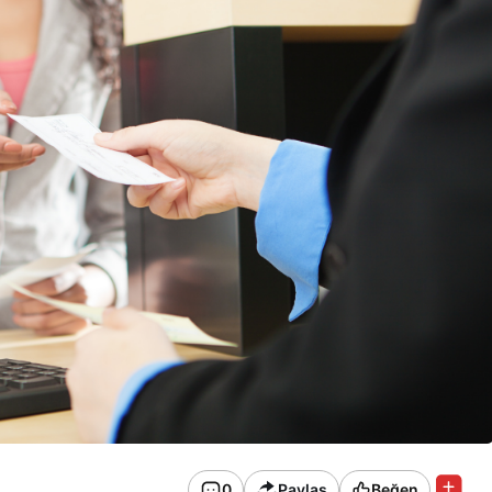
0
Paylaş
Beğen