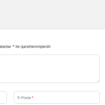
 alanlar
*
ile işaretlenmişlerdir
E-Posta
*