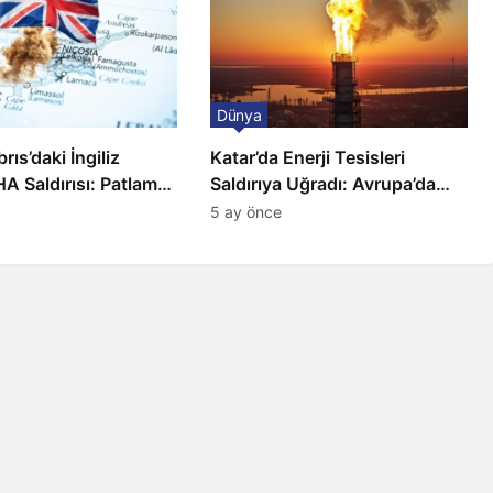
Dünya
ıs’daki İngiliz
Katar’da Enerji Tesisleri
A Saldırısı: Patlama,
Saldırıya Uğradı: Avrupa’da
 ve Alarm Durumu
Doğalgaz Fiyatlarında Sert
5 ay önce
Artış