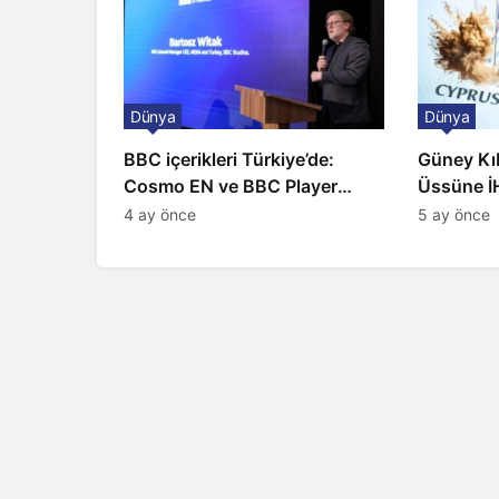
Dünya
Dünya
BBC içerikleri Türkiye’de:
Güney Kıbr
Cosmo EN ve BBC Player
Üssüne İH
yayında
Sirenler
4 ay önce
5 ay önce