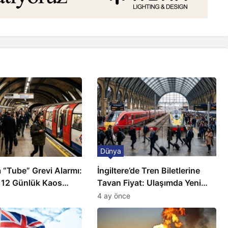
Dünya
 “Tube” Grevi Alarmı:
İngiltere’de Tren Biletlerine
 12 Günlük Kaos
Tavan Fiyat: Ulaşımda Yeni
Düzenleme
4 ay önce