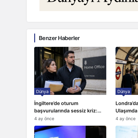
Benzer Haberler
Dünya
Dünya
İngiltere’de oturum
Londra’da
başvurularında sessiz kriz:
Ulaşımda
Büyükelçilikten açıklama!
Kapıda
4 ay önce
4 ay önce