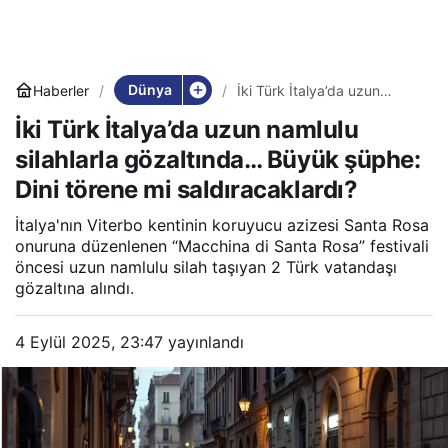
Dünya
Haberler
İki Türk İtalya’da uzun
namlulu silahlarla
İki Türk İtalya’da uzun namlulu
gözaltında… Büyük şüphe:
Dini törene mi
silahlarla gözaltında… Büyük şüphe:
saldıracaklardı?
Dini törene mi saldıracaklardı?
İtalya'nın Viterbo kentinin koruyucu azizesi Santa Rosa
onuruna düzenlenen “Macchina di Santa Rosa” festivali
öncesi uzun namlulu silah taşıyan 2 Türk vatandaşı
gözaltına alındı.
4 Eylül 2025, 23:47
yayınlandı