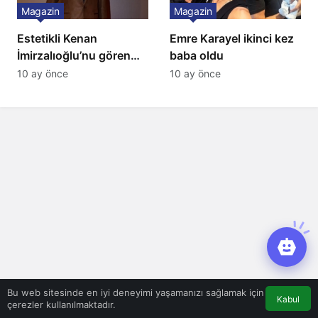
Magazin
Magazin
Estetikli Kenan
Emre Karayel ikinci kez
İmirzalıoğlu’nu gören
baba oldu
tanıyamıyor: Son hali
10 ay önce
10 ay önce
şaşırttı
Bu web sitesinde en iyi deneyimi yaşamanızı sağlamak için
Kabul
çerezler kullanılmaktadır.