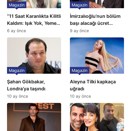
Magazin
Magazin
“11 Saat Karanlıkta Kilitli
İmirzalıoğlu’nun bölüm
Kaldım: Işık Yok, Yemek
başı alacağı ücret
Yok, Tuvalet Yok!”
Türkiye’de bir ilk:
6 ay önce
9 ay önce
Çağla Şikel’den Şok
Gözünü 2 ilçeye dikti!
İtiraf
Magazin
Magazin
Şahan Gökbakar,
Aleyna Tilki kapkaça
Londra’ya taşındı
uğradı
10 ay önce
10 ay önce