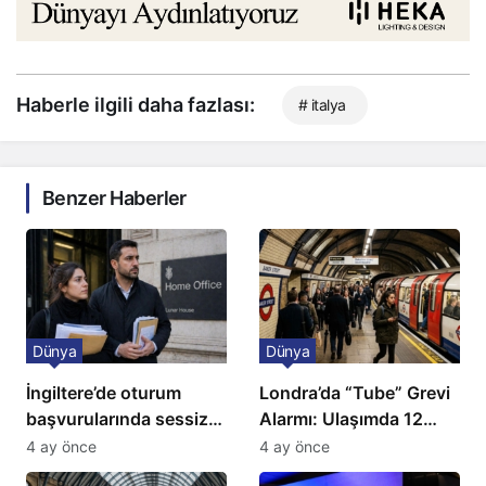
Haberle ilgili daha fazlası:
# italya
Benzer Haberler
Dünya
Dünya
İngiltere’de oturum
Londra’da “Tube” Grevi
başvurularında sessiz
Alarmı: Ulaşımda 12
kriz: Büyükelçilikten
Günlük Kaos Kapıda
4 ay önce
4 ay önce
açıklama!