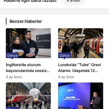
Haberle ilgili daha fazlası:
# armani
Benzer Haberler
Dünya
Dünya
İngiltere’de oturum
Londra’da “Tube” Grevi
başvurularında sessiz
Alarmı: Ulaşımda 12
kriz: Büyükelçilikten
Günlük Kaos Kapıda
4 ay önce
4 ay önce
açıklama!