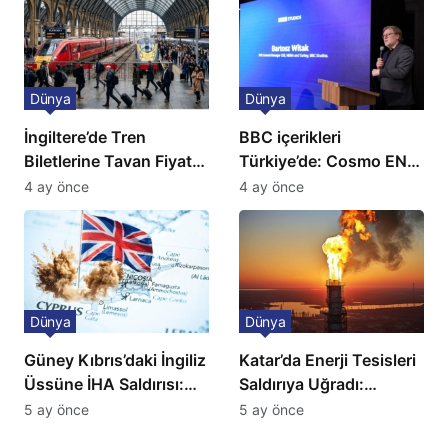
Dünya
Dünya
İngiltere’de Tren
BBC içerikleri
Biletlerine Tavan Fiyat:
Türkiye’de: Cosmo EN
Ulaşımda Yeni
ve BBC Player yayında
4 ay önce
4 ay önce
Düzenleme
Dünya
Dünya
Güney Kıbrıs’daki İngiliz
Katar’da Enerji Tesisleri
Üssüne İHA Saldırısı:
Saldırıya Uğradı:
Patlama, Sirenler ve
Avrupa’da Doğalgaz
5 ay önce
5 ay önce
Alarm Durumu
Fiyatlarında Sert Artış