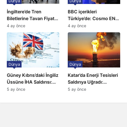
Dünya
Dünya
İngiltere’de Tren
BBC içerikleri
Biletlerine Tavan Fiyat:
Türkiye’de: Cosmo EN
Ulaşımda Yeni
ve BBC Player yayında
4 ay önce
4 ay önce
Düzenleme
Dünya
Dünya
Güney Kıbrıs’daki İngiliz
Katar’da Enerji Tesisleri
Üssüne İHA Saldırısı:
Saldırıya Uğradı:
Patlama, Sirenler ve
Avrupa’da Doğalgaz
5 ay önce
5 ay önce
Alarm Durumu
Fiyatlarında Sert Artış