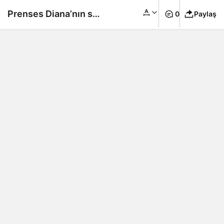
Prenses Diana’nın son
0
Paylaş
anları ortaya çıktı!
Ölmeden 5 dakika
önce…