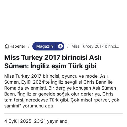
Magazin
Haberler
Miss Turkey 2017 birincisi
Aslı Sümen: İngiliz eşim
Miss Turkey 2017 birincisi Aslı
Türk gibi
Sümen: İngiliz eşim Türk gibi
Miss Turkey 2017 birincisi, oyuncu ve model Aslı
Sümen, Eylül 2024'te İngiliz sevgilisi Chris Bann ile
Roma'da evlenmişti. Bir dergiye konuşan Aslı Sümen
Bann, "İngilizler genelde soğuk olur derler ya, Chris
tam tersi, neredeyse Türk gibi. Çok misafirperver, çok
samimi" yorumunu aptı.
4 Eylül 2025, 23:21
yayınlandı