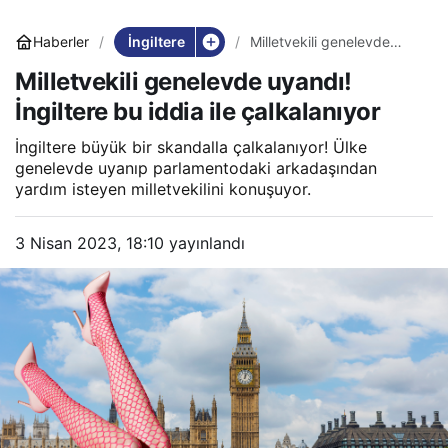
İngiltere
Haberler
Milletvekili genelevde
uyandı! İngiltere bu iddia
Milletvekili genelevde uyandı!
ile çalkalanıyor
İngiltere bu iddia ile çalkalanıyor
İngiltere büyük bir skandalla çalkalanıyor! Ülke
genelevde uyanıp parlamentodaki arkadaşından
yardım isteyen milletvekilini konuşuyor.
3 Nisan 2023, 18:10
yayınlandı