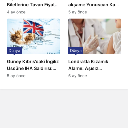
Biletlerine Tavan Fiyat:
akşamı: Yunuscan Kaya
Ulaşımda Yeni
klasik yorumuyla
4 ay önce
5 ay önce
Düzenleme
sahnede
Dünya
Dünya
Güney Kıbrıs’daki İngiliz
Londra’da Kızamık
Üssüne İHA Saldırısı:
Alarmı: Aşısız
Patlama, Sirenler ve
Öğrenciler Okullardan
5 ay önce
6 ay önce
Alarm Durumu
Uzaklaştırılacak