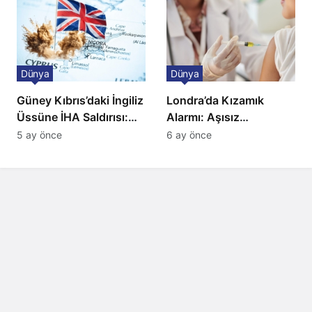
Dünya
Dünya
Güney Kıbrıs’daki İngiliz
Londra’da Kızamık
Üssüne İHA Saldırısı:
Alarmı: Aşısız
Patlama, Sirenler ve
Öğrenciler Okullardan
5 ay önce
6 ay önce
Alarm Durumu
Uzaklaştırılacak