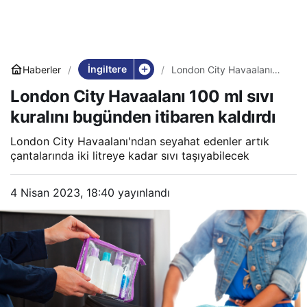
İngiltere
Haberler
London City Havaalanı
100 ml sıvı kuralını
London City Havaalanı 100 ml sıvı
bugünden itibaren kaldırdı
kuralını bugünden itibaren kaldırdı
London City Havaalanı'ndan seyahat edenler artık
çantalarında iki litreye kadar sıvı taşıyabilecek
4 Nisan 2023, 18:40
yayınlandı