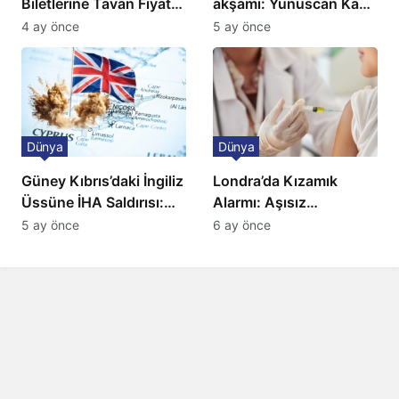
Biletlerine Tavan Fiyat:
akşamı: Yunuscan Kaya
Ulaşımda Yeni
klasik yorumuyla
4 ay önce
5 ay önce
Düzenleme
sahnede
Dünya
Dünya
Güney Kıbrıs’daki İngiliz
Londra’da Kızamık
Üssüne İHA Saldırısı:
Alarmı: Aşısız
Patlama, Sirenler ve
Öğrenciler Okullardan
5 ay önce
6 ay önce
Alarm Durumu
Uzaklaştırılacak