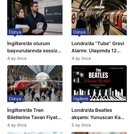
Dünya
Dünya
İngiltere’de oturum
Londra’da “Tube” Grevi
başvurularında sessiz
Alarmı: Ulaşımda 12
kriz: Büyükelçilikten
Günlük Kaos Kapıda
4 ay önce
4 ay önce
açıklama!
Dünya
İngiltere
İngiltere’de Tren
Londra’da Beatles
Biletlerine Tavan Fiyat:
akşamı: Yunuscan Kaya
Ulaşımda Yeni
klasik yorumuyla
4 ay önce
5 ay önce
Düzenleme
sahnede