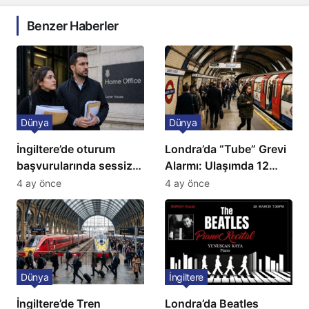
Benzer Haberler
Dünya
Dünya
İngiltere’de oturum
Londra’da “Tube” Grevi
başvurularında sessiz
Alarmı: Ulaşımda 12
kriz: Büyükelçilikten
Günlük Kaos Kapıda
4 ay önce
4 ay önce
açıklama!
Dünya
İngiltere
İngiltere’de Tren
Londra’da Beatles