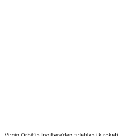
Virgin Orbit’in İngiltere’den fırlatılan ilk roketi