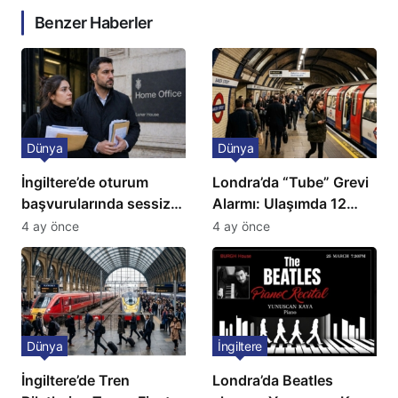
Benzer Haberler
Dünya
Dünya
İngiltere’de oturum
Londra’da “Tube” Grevi
başvurularında sessiz
Alarmı: Ulaşımda 12
kriz: Büyükelçilikten
Günlük Kaos Kapıda
4 ay önce
4 ay önce
açıklama!
Dünya
İngiltere
İngiltere’de Tren
Londra’da Beatles