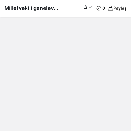
Milletvekili genelevde
0
Paylaş
uyandı! İngiltere bu
iddia ile çalkalanıyor