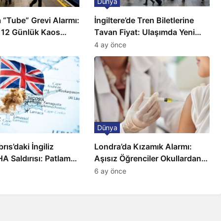
Dünya
 “Tube” Grevi Alarmı:
İngiltere’de Tren Biletlerine
 12 Günlük Kaos
Tavan Fiyat: Ulaşımda Yeni
Düzenleme
4 ay önce
Dünya
ıs’daki İngiliz
Londra’da Kızamık Alarmı:
A Saldırısı: Patlama,
Aşısız Öğrenciler Okullardan
 ve Alarm Durumu
Uzaklaştırılacak
6 ay önce