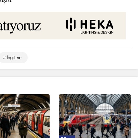
uştu.
# İngiltere