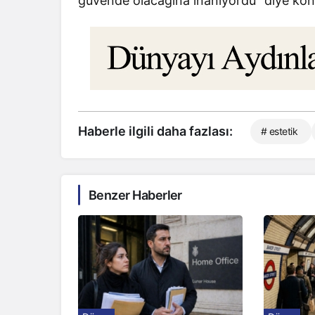
güvende olacağına inanıyordu” diye kon
Haberle ilgili daha fazlası:
# estetik
Benzer Haberler