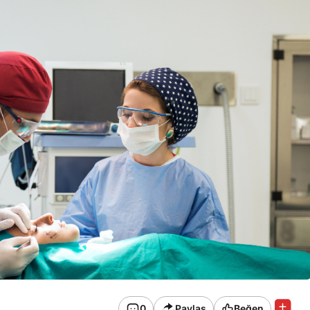
0
Paylaş
Beğen