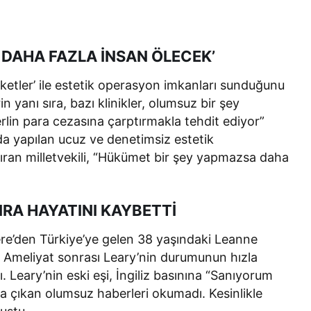
DAHA FAZLA İNSAN ÖLECEK’
aketler’ ile estetik operasyon imkanları sunduğunu
n yanı sıra, bazı klinikler, olumsuz bir şey
erlin para cezasına çarptırmakla tehdit ediyor”
nda yapılan ucuz ve denetimsiz estetik
ıran milletvekili, “Hükümet bir şey yapmazsa daha
RA HAYATINI KAYBETTİ
ere’den Türkiye’ye gelen 38 yaşındaki Leanne
ti. Ameliyat sonrası Leary’nin durumunun hızla
dı. Leary’nin eski eşi, İngiliz basınına “Sanıyorum
a çıkan olumsuz haberleri okumadı. Kesinlikle