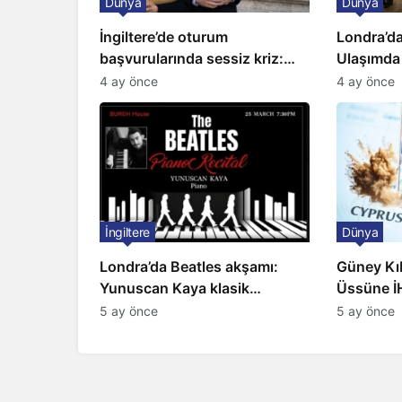
Dünya
Dünya
İngiltere’de oturum
Londra’da
başvurularında sessiz kriz:
Ulaşımda
Büyükelçilikten açıklama!
Kapıda
4 ay önce
4 ay önce
İngiltere
Dünya
Londra’da Beatles akşamı:
Güney Kıbr
Yunuscan Kaya klasik
Üssüne İH
yorumuyla sahnede
Sirenler
5 ay önce
5 ay önce