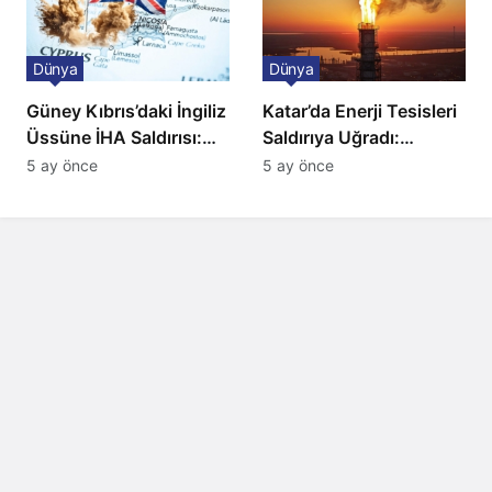
Dünya
Dünya
Güney Kıbrıs’daki İngiliz
Katar’da Enerji Tesisleri
Üssüne İHA Saldırısı:
Saldırıya Uğradı:
Patlama, Sirenler ve
Avrupa’da Doğalgaz
5 ay önce
5 ay önce
Alarm Durumu
Fiyatlarında Sert Artış