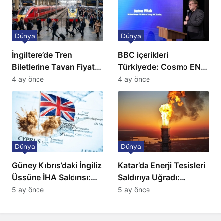
Dünya
Dünya
İngiltere’de Tren
BBC içerikleri
Biletlerine Tavan Fiyat:
Türkiye’de: Cosmo EN
Ulaşımda Yeni
ve BBC Player yayında
4 ay önce
4 ay önce
Düzenleme
Dünya
Dünya
Güney Kıbrıs’daki İngiliz
Katar’da Enerji Tesisleri
Üssüne İHA Saldırısı:
Saldırıya Uğradı:
Patlama, Sirenler ve
Avrupa’da Doğalgaz
5 ay önce
5 ay önce
Alarm Durumu
Fiyatlarında Sert Artış