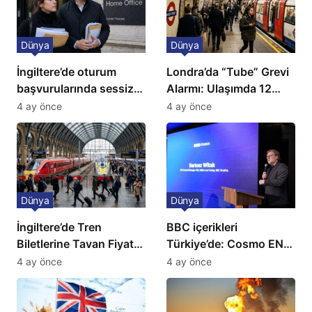
Dünya
Dünya
İngiltere’de oturum
Londra’da “Tube” Grevi
başvurularında sessiz
Alarmı: Ulaşımda 12
kriz: Büyükelçilikten
Günlük Kaos Kapıda
4 ay önce
4 ay önce
açıklama!
Dünya
Dünya
İngiltere’de Tren
BBC içerikleri
Biletlerine Tavan Fiyat:
Türkiye’de: Cosmo EN
Ulaşımda Yeni
ve BBC Player yayında
4 ay önce
4 ay önce
Düzenleme