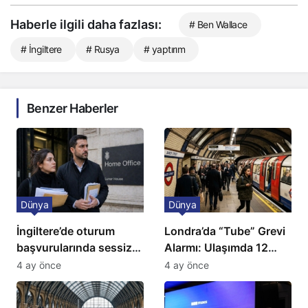
Haberle ilgili daha fazlası:
# Ben Wallace
# İngiltere
# Rusya
# yaptırım
Benzer Haberler
Dünya
Dünya
İngiltere’de oturum
Londra’da “Tube” Grevi
başvurularında sessiz
Alarmı: Ulaşımda 12
kriz: Büyükelçilikten
Günlük Kaos Kapıda
4 ay önce
4 ay önce
açıklama!