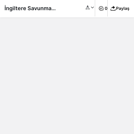
İngiltere Savunma
0
Paylaş
Bakanı Wallace,
Putin’in Batı
yaptırımlarını
umursamadığını
söyledi