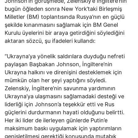
Johnson’ın görüşmede, Zelenskiy’e İngiltere’nin
bugün öğleden sonra New York’taki Birleşmiş
Milletler (BM) toplantısında Rusya’nın en güçlü
şekilde kınanmasını sağlamak için BM Genel
Kurulu üyelerini bir araya getirdiğini söylediğini
aktaran sözcü, şu ifadeleri kullandı:
“Ukrayna’ya yönelik saldırılara duyduğu nefreti
paylaşan Başbakan Johnson, İngiltere’nin
Ukrayna halkını ve direnişini desteklemek için
mümkün olan her şeyi yaptığını söyledi.
Zelenskiy, İngiltere’nin savunma yardımının
Ukrayna’ya ulaşmasını sağlamadaki desteği ve
liderliği için Johnson’a teşekkür etti ve Rus
güçlerini durdurmanın hayati olduğunu belirtti.
Her iki lider de ilerleyen günlerde Putin’e
maksimum baskı uygulamak için yaptırımların
genişletilmesi gerektiği konusunda mutabık