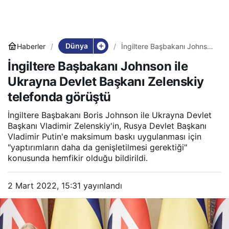
Dünya
Haberler
İngiltere Başbakanı Johnson
ile Ukrayna Devlet Başkanı
İngiltere Başbakanı Johnson ile
Zelenskiy telefonda görüştü
Ukrayna Devlet Başkanı Zelenskiy
telefonda görüştü
İngiltere Başbakanı Boris Johnson ile Ukrayna Devlet
Başkanı Vladimir Zelenskiy'in, Rusya Devlet Başkanı
Vladimir Putin'e maksimum baskı uygulanması için
"yaptırımların daha da genişletilmesi gerektiği"
konusunda hemfikir olduğu bildirildi.
2 Mart 2022, 15:31
yayınlandı