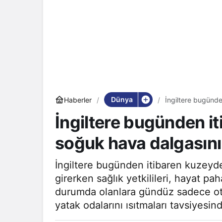
Dünya
Haberler
İngiltere bugünden itibaren kuzeyden gelen soğuk 
girecek
İngiltere bugünden i
soğuk hava dalgasının
İngiltere bugünden itibaren kuzeyde
girerken sağlık yetkilileri, hayat pa
durumda olanlara gündüz sadece ot
yatak odalarını ısıtmaları tavsiyesi