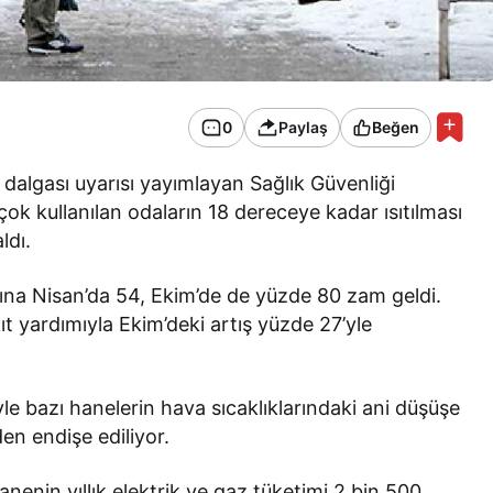
0
Paylaş
Beğen
 dalgası uyarısı yayımlayan Sağlık Güvenliği
 kullanılan odaların 18 dereceye kadar ısıtılması
ldı.
arına Nisan’da 54, Ekim’de de yüzde 80 zam geldi.
t yardımıyla Ekim’deki artış yüzde 27’yle
le bazı hanelerin hava sıcaklıklarındaki ani düşüşe
en endişe ediliyor.
enin yıllık elektrik ve gaz tüketimi 2 bin 500