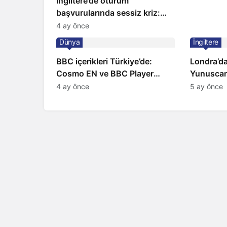
İngiltere’de oturum
başvurularında sessiz kriz:
Büyükelçilikten açıklama!
4 ay önce
Dünya
İngiltere
BBC içerikleri Türkiye’de:
Londra’da
Cosmo EN ve BBC Player
Yunuscan
yayında
yorumuyl
4 ay önce
5 ay önce