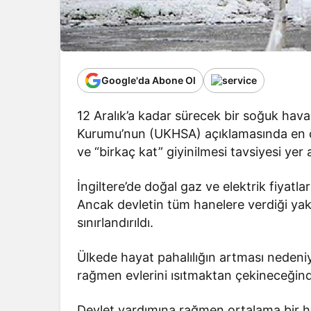
Google'da Abone Ol
12 Aralık’a kadar sürecek bir soğuk hava
Kurumu’nun (UKHSA) açıklamasında en çok
ve “birkaç kat” giyinilmesi tavsiyesi yer a
İngiltere’de doğal gaz ve elektrik fiyatl
Ancak devletin tüm hanelere verdiği yakı
sınırlandırıldı.
Ülkede hayat pahalılığın artması nedeniy
rağmen evlerini ısıtmaktan çekineceğind
Devlet yardımına rağmen ortalama bir han