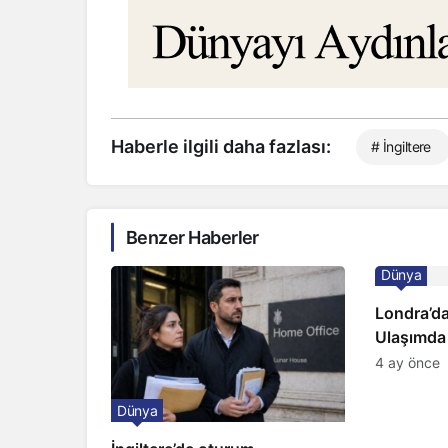
Haberle ilgili daha fazlası:
# İngiltere
Benzer Haberler
Dünya
Londra’da
Ulaşımda
Kapıda
4 ay önce
Dünya