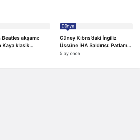
Dünya
 Beatles akşamı:
Güney Kıbrıs’daki İngiliz
 Kaya klasik
Üssüne İHA Saldırısı: Patlama,
a sahnede
Sirenler ve Alarm Durumu
5 ay önce