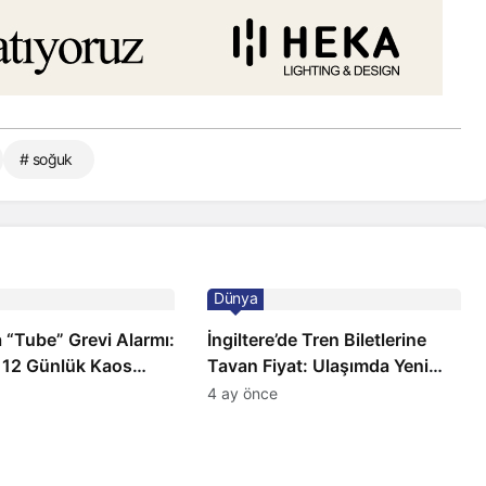
# soğuk
Dünya
 “Tube” Grevi Alarmı:
İngiltere’de Tren Biletlerine
 12 Günlük Kaos
Tavan Fiyat: Ulaşımda Yeni
Düzenleme
4 ay önce