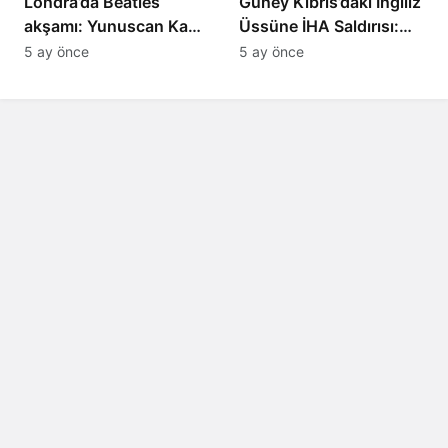
Londra’da Beatles
Güney Kıbrıs’daki İngiliz
akşamı: Yunuscan Kaya
Üssüne İHA Saldırısı:
klasik yorumuyla
Patlama, Sirenler ve
5 ay önce
5 ay önce
sahnede
Alarm Durumu