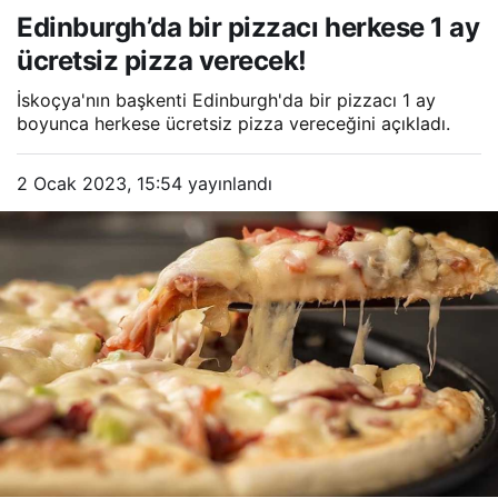
herkese 1 ay ücretsiz pizza
Edinburgh’da bir pizzacı herkese 1 ay
verecek!
ücretsiz pizza verecek!
İskoçya'nın başkenti Edinburgh'da bir pizzacı 1 ay
boyunca herkese ücretsiz pizza vereceğini açıkladı.
2 Ocak 2023, 15:54
yayınlandı