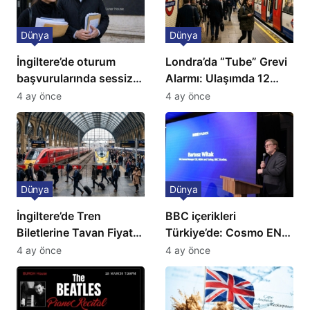
Dünya
Dünya
İngiltere’de oturum
Londra’da “Tube” Grevi
başvurularında sessiz
Alarmı: Ulaşımda 12
kriz: Büyükelçilikten
Günlük Kaos Kapıda
4 ay önce
4 ay önce
açıklama!
Dünya
Dünya
İngiltere’de Tren
BBC içerikleri
Biletlerine Tavan Fiyat:
Türkiye’de: Cosmo EN
Ulaşımda Yeni
ve BBC Player yayında
4 ay önce
4 ay önce
Düzenleme