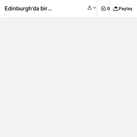
Edinburgh’da bir
0
Paylaş
pizzacı herkese 1 ay
ücretsiz pizza
verecek!