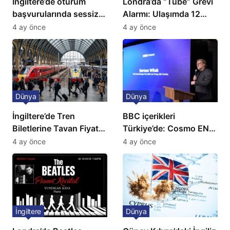
İngiltere’de oturum
Londra’da “Tube” Grevi
başvurularında sessiz
Alarmı: Ulaşımda 12
kriz: Büyükelçilikten
Günlük Kaos Kapıda
4 ay önce
4 ay önce
açıklama!
Dünya
Dünya
İngiltere’de Tren
BBC içerikleri
Biletlerine Tavan Fiyat:
Türkiye’de: Cosmo EN
Ulaşımda Yeni
ve BBC Player yayında
4 ay önce
4 ay önce
Düzenleme
İngiltere
Dünya