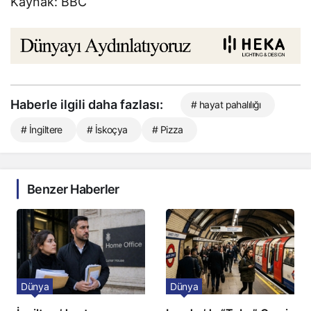
Kaynak: BBC
Haberle ilgili daha fazlası:
# hayat pahalılığı
# İngiltere
# İskoçya
# Pizza
Benzer Haberler
Dünya
Dünya