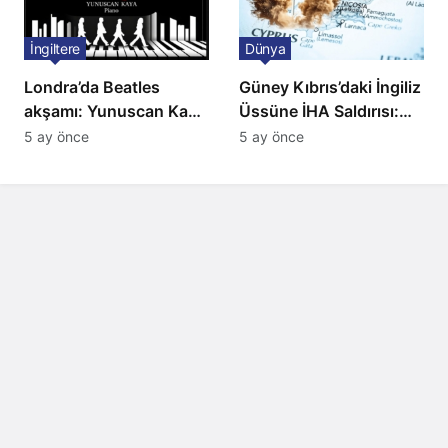
İngiltere
Dünya
Londra’da Beatles
Güney Kıbrıs’daki İngiliz
akşamı: Yunuscan Kaya
Üssüne İHA Saldırısı:
klasik yorumuyla
Patlama, Sirenler ve
5 ay önce
5 ay önce
sahnede
Alarm Durumu