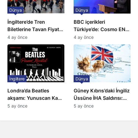
Dünya
Dünya
İngiltere’de Tren
BBC içerikleri
Biletlerine Tavan Fiyat:
Türkiye’de: Cosmo EN
Ulaşımda Yeni
ve BBC Player yayında
4 ay önce
4 ay önce
Düzenleme
İngiltere
Dünya
Londra’da Beatles
Güney Kıbrıs’daki İngiliz
akşamı: Yunuscan Kaya
Üssüne İHA Saldırısı:
klasik yorumuyla
Patlama, Sirenler ve
5 ay önce
5 ay önce
sahnede
Alarm Durumu