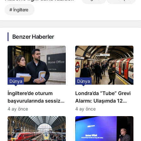
# İngiltere
Benzer Haberler
Dünya
Dünya
İngiltere’de oturum
Londra’da “Tube” Grevi
başvurularında sessiz
Alarmı: Ulaşımda 12
kriz: Büyükelçilikten
Günlük Kaos Kapıda
4 ay önce
4 ay önce
açıklama!