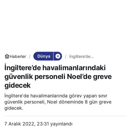
Dünya
Haberler
İngiltere’de
havalimanlarındaki güvenlik
İngiltere’de havalimanlarındaki
personeli Noel’de greve
gidecek
güvenlik personeli Noel’de greve
gidecek
İngiltere'de havalimanlarında görev yapan sınır
güvenlik personeli, Noel döneminde 8 gün greve
gidecek.
7 Aralık 2022, 23:31
yayınlandı