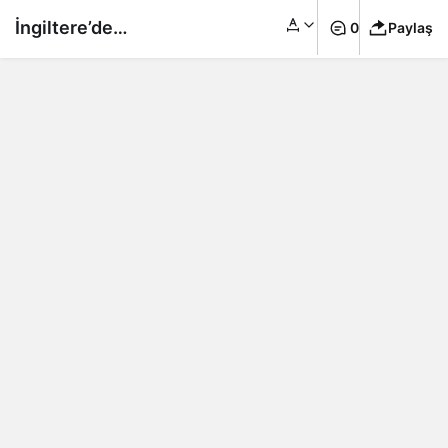
İngiltere’de
0
Paylaş
havalimanlarındaki
güvenlik personeli
Noel’de greve gidecek