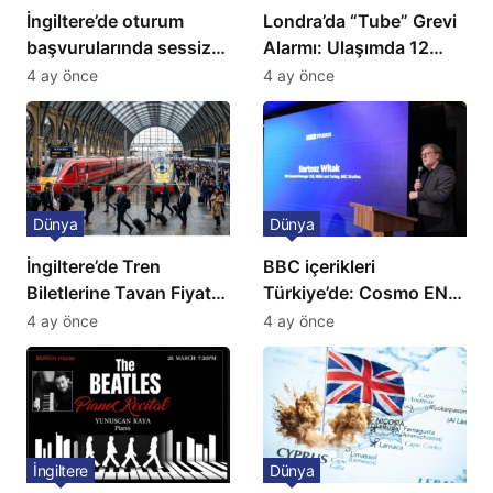
İngiltere’de oturum
Londra’da “Tube” Grevi
başvurularında sessiz
Alarmı: Ulaşımda 12
kriz: Büyükelçilikten
Günlük Kaos Kapıda
4 ay önce
4 ay önce
açıklama!
Dünya
Dünya
İngiltere’de Tren
BBC içerikleri
Biletlerine Tavan Fiyat:
Türkiye’de: Cosmo EN
Ulaşımda Yeni
ve BBC Player yayında
4 ay önce
4 ay önce
Düzenleme
İngiltere
Dünya