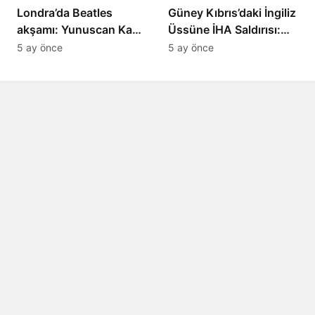
Londra’da Beatles
Güney Kıbrıs’daki İngiliz
akşamı: Yunuscan Kaya
Üssüne İHA Saldırısı:
klasik yorumuyla
Patlama, Sirenler ve
5 ay önce
5 ay önce
sahnede
Alarm Durumu