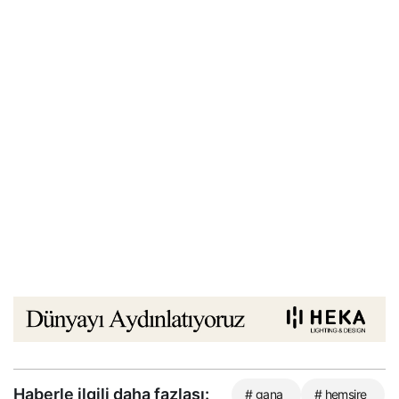
Haberle ilgili daha fazlası:
# gana
# hemşire