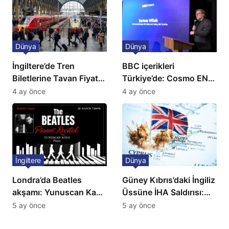
Dünya
Dünya
İngiltere’de Tren
BBC içerikleri
Biletlerine Tavan Fiyat:
Türkiye’de: Cosmo EN
Ulaşımda Yeni
ve BBC Player yayında
4 ay önce
4 ay önce
Düzenleme
İngiltere
Dünya
Londra’da Beatles
Güney Kıbrıs’daki İngiliz
akşamı: Yunuscan Kaya
Üssüne İHA Saldırısı:
klasik yorumuyla
Patlama, Sirenler ve
5 ay önce
5 ay önce
sahnede
Alarm Durumu