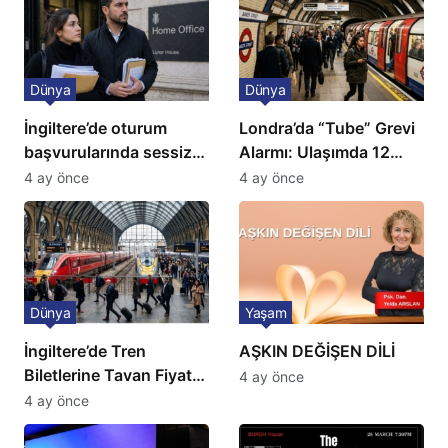
Dünya
Dünya
İngiltere’de oturum
Londra’da “Tube” Grevi
başvurularında sessiz
Alarmı: Ulaşımda 12
kriz: Büyükelçilikten
Günlük Kaos Kapıda
4 ay önce
4 ay önce
açıklama!
Dünya
Yaşam
İngiltere’de Tren
AŞKIN DEĞİŞEN DİLİ
Biletlerine Tavan Fiyat:
4 ay önce
Ulaşımda Yeni
4 ay önce
Düzenleme