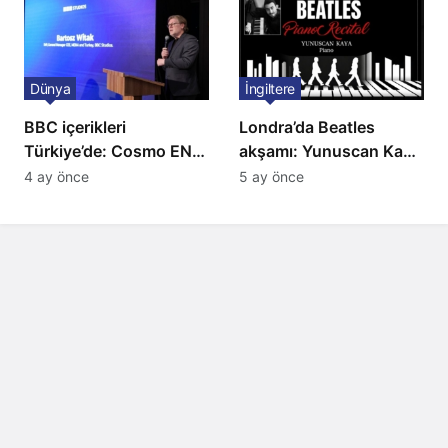
Dünya
İngiltere
BBC içerikleri
Londra’da Beatles
Türkiye’de: Cosmo EN
akşamı: Yunuscan Kaya
ve BBC Player yayında
klasik yorumuyla
4 ay önce
5 ay önce
sahnede