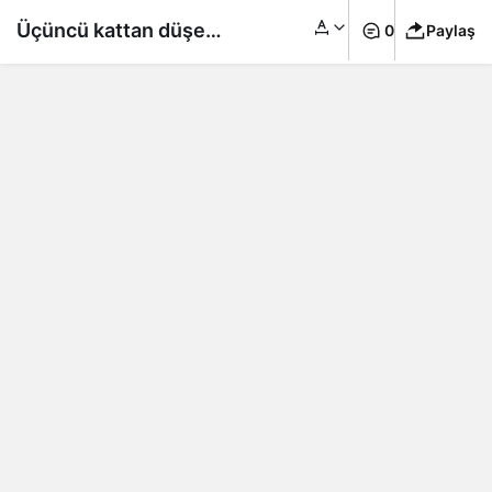
Üçüncü kattan düşen
0
Paylaş
kediyi havada yakaladı