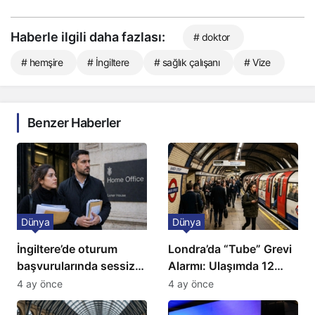
Haberle ilgili daha fazlası:
# doktor
# hemşire
# İngiltere
# sağlık çalışanı
# Vize
Benzer Haberler
Dünya
Dünya
İngiltere’de oturum
Londra’da “Tube” Grevi
başvurularında sessiz
Alarmı: Ulaşımda 12
kriz: Büyükelçilikten
Günlük Kaos Kapıda
4 ay önce
4 ay önce
açıklama!