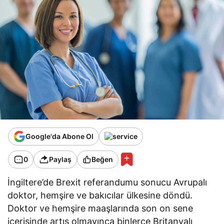
Google'da Abone Ol
0
Paylaş
Beğen
İngiltere’de Brexit referandumu sonucu Avrupalı
doktor, hemşire ve bakıcılar ülkesine döndü.
Doktor ve hemşire maaşlarında son on sene
içerisinde artış olmayınca binlerce Britanyalı