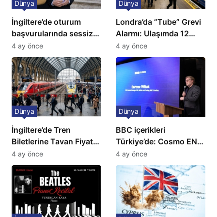
Dünya
Dünya
İngiltere’de oturum
Londra’da “Tube” Grevi
başvurularında sessiz
Alarmı: Ulaşımda 12
kriz: Büyükelçilikten
Günlük Kaos Kapıda
4 ay önce
4 ay önce
açıklama!
Dünya
Dünya
İngiltere’de Tren
BBC içerikleri
Biletlerine Tavan Fiyat:
Türkiye’de: Cosmo EN
Ulaşımda Yeni
ve BBC Player yayında
4 ay önce
4 ay önce
Düzenleme