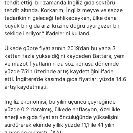
tehdit ettiği bir zamanda İngiliz gıda sektörü
tehdit altında. Korkarım, İngiliz meyve ve sebze
tedarikinin geleceği tehlikedeyken, ülke daha
büyük bir gıda arzı krizine doğru uyurgezer bir
şekilde ilerliyor.” ifadelerini kullandı.
Ülkede gübre fiyatlarının 2019’dan bu yana 3
kattan fazla yükseldiğini kaydeden Batters, yem
ve mazot fiyatlarının da söz konusu dönemde
yüzde 75’in üzerinde artış kaydettiğini ifade
etti. İngiltere’de kasımda gıda fiyatları yüzde 14,6
artış kaydetmişti.
İngiliz ekonomisi, bu yılın üçüncü çeyreğinde
yüzde 0,2 daralmış, ülkede enflasyon, özellikle
enerji ve gıda fiyatları öncülüğünde yükselişini
sürdürerek ekimde yıllık yüzde 11,1 ile 41 yılın
zirvesine çıkmıştı. (AA)