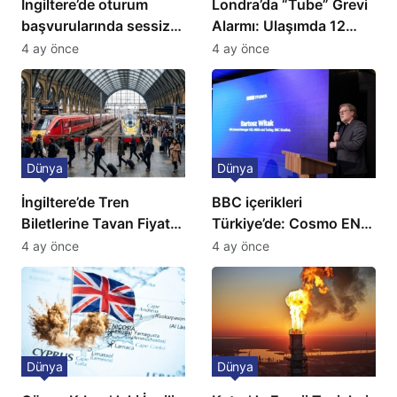
İngiltere’de oturum
Londra’da “Tube” Grevi
başvurularında sessiz
Alarmı: Ulaşımda 12
kriz: Büyükelçilikten
Günlük Kaos Kapıda
4 ay önce
4 ay önce
açıklama!
Dünya
Dünya
İngiltere’de Tren
BBC içerikleri
Biletlerine Tavan Fiyat:
Türkiye’de: Cosmo EN
Ulaşımda Yeni
ve BBC Player yayında
4 ay önce
4 ay önce
Düzenleme
Dünya
Dünya