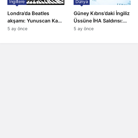
İngiltere
Dünya
Londra’da Beatles
Güney Kıbrıs’daki İngiliz
akşamı: Yunuscan Kaya
Üssüne İHA Saldırısı:
klasik yorumuyla
Patlama, Sirenler ve
5 ay önce
5 ay önce
sahnede
Alarm Durumu