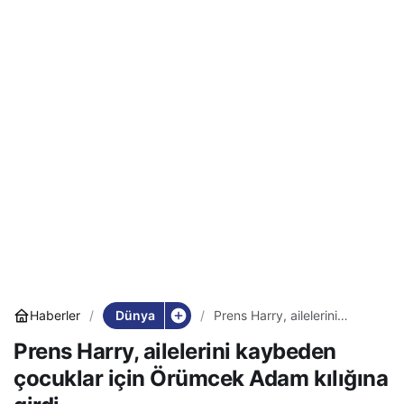
Dünya
Haberler
Prens Harry, ailelerini
kaybeden çocuklar için
Prens Harry, ailelerini kaybeden
Örümcek Adam kılığına girdi
çocuklar için Örümcek Adam kılığına