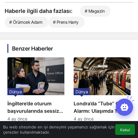
Haberle ilgili daha fazlası:
# Magazin
# Örümcek Adam
# Prens Harry
Benzer Haberler
Dünya
Dünya
İngiltere’de oturum
Londra’da “Tube” Grevi
başvurularında sessiz
Alarmı: Ulaşımda 12
kriz: Büyükelçilikten
Günlük Kaos Kapıda
4 ay önce
4 ay önce
açıklama!
Bu web sitesinde en iyi deneyimi yaşamanızı sağlamak için
Kabul
çerezler kullanılmaktadır.