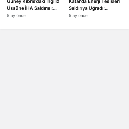
Güney Kıbrıs’daki İngiliz
Katar’da Enerji Tesisleri
Üssüne İHA Saldırısı:
Saldırıya Uğradı:
Patlama, Sirenler ve
Avrupa’da Doğalgaz
5 ay önce
5 ay önce
Alarm Durumu
Fiyatlarında Sert Artış