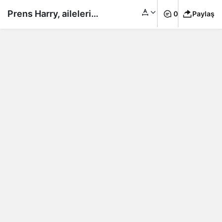
Prens Harry, ailelerini
0
Paylaş
kaybeden çocuklar
için Örümcek Adam
kılığına girdi