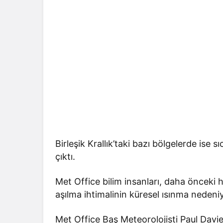
Birleşik Krallık’taki bazı bölgelerde ise 
çıktı.
Met Office bilim insanları, daha önceki h
aşılma ihtimalinin küresel ısınma nedeniyle
Met Office Baş Meteorolojisti Paul Davi