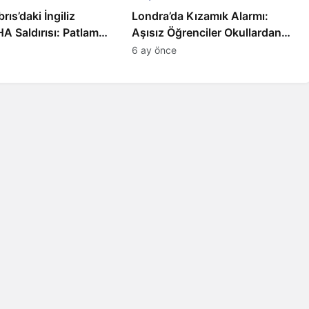
ıs’daki İngiliz
Londra’da Kızamık Alarmı:
A Saldırısı: Patlama,
Aşısız Öğrenciler Okullardan
 ve Alarm Durumu
Uzaklaştırılacak
6 ay önce