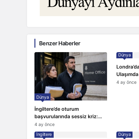
Benzer Haberler
Dünya
Londra’da
Ulaşımda
Kapıda
4 ay önce
Dünya
İngiltere’de oturum
başvurularında sessiz kriz:
Büyükelçilikten açıklama!
4 ay önce
İngiltere
Dünya