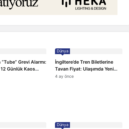
Dünya
 “Tube” Grevi Alarmı:
İngiltere’de Tren Biletlerine
 12 Günlük Kaos
Tavan Fiyat: Ulaşımda Yeni
Düzenleme
4 ay önce
Dünya