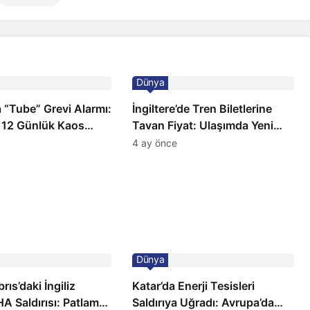
Dünya
 “Tube” Grevi Alarmı:
İngiltere’de Tren Biletlerine
 12 Günlük Kaos
Tavan Fiyat: Ulaşımda Yeni
Düzenleme
4 ay önce
Dünya
ıs’daki İngiliz
Katar’da Enerji Tesisleri
A Saldırısı: Patlama,
Saldırıya Uğradı: Avrupa’da