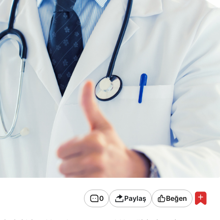
0
Paylaş
Beğen