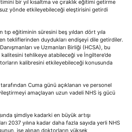
timini bir yıl kısaltma ve çıraklık eğitimi getirme
suz yönde etkileyebileceği eleştirisini getirdi
n tıp eğitiminin süresini beş yıldan dört yıla
n tekliflerinden duydukları endişeyi dile getirdiler.
e Danışmanları ve Uzmanları Birliği (HCSA), bu
m kalitesini tehlikeye atabileceği ve İngiltere’de
orların kalibresini etkileyebileceği konusunda
 tarafından Cuma günü açıklanan ve personel
iyileştirmeyi amaçlayan uzun vadeli NHS iş gücü
ında şimdiye kadarki en büyük artışı
ları 2037 yılına kadar daha fazla sayıda yerli NHS
rgunun, işe alınan doktorların yüksek