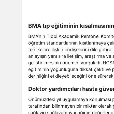
BMA tıp eğitiminin kısalmasının
BMA’nın Tıbbi Akademik Personel Komite
öğretim standartlarının kısıtlanmaya ça
tehlikelere ilişkin endişelerini dile geti
anlayışın yanı sıra iletişim, araştırma v
geliştirilmesinin önemini vurguladı. HC
eğitiminin yoğunluğuna dikkat çekti ve 
derinliğini etkileyebileceğini öne sürer
Doktor yardımcıları hasta güvenl
Önümüzdeki yıl uygulamaya konulması plan
tarafından bilinmeyen bir miktar olarak g
sağlayıp sağlayamayacağının değerlendiri