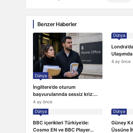
Benzer Haberler
Dünya
Londra’da
Ulaşımda
Kapıda
4 ay önce
Dünya
İngiltere’de oturum
başvurularında sessiz kriz:
Büyükelçilikten açıklama!
4 ay önce
Dünya
Dünya
BBC içerikleri Türkiye’de:
Güney Kıbr
Cosmo EN ve BBC Player
Üssüne İH