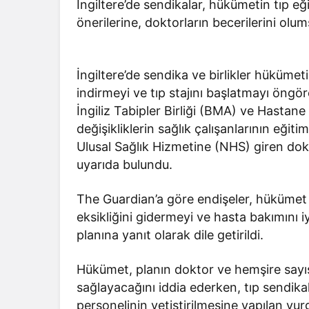
İngiltere’de sendikalar, hükümetin tıp eği
önerilerine, doktorların becerilerini olum
İngiltere’de sendika ve birlikler hükümeti
indirmeyi ve tıp stajını başlatmayı öngöre
İngiliz Tabipler Birliği (BMA) ve Hastan
değişikliklerin sağlık çalışanlarının eğiti
Ulusal Sağlık Hizmetine (NHS) giren dokt
uyarıda bulundu.
The Guardian’a göre endişeler, hükümet
eksikliğini gidermeyi ve hasta bakımını 
planına yanıt olarak dile getirildi.
Hükümet, planın doktor ve hemşire sayıs
sağlayacağını iddia ederken, tıp sendika
personelinin yetiştirilmesine yapılan vu