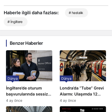
Haberle ilgili daha fazlası:
# hastalık
# İngiltere
Benzer Haberler
Dünya
Dünya
İngiltere’de oturum
Londra’da “Tube” Grevi
başvurularında sessiz
Alarmı: Ulaşımda 12
kriz: Büyükelçilikten
Günlük Kaos Kapıda
4 ay önce
4 ay önce
açıklama!