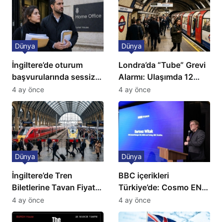
Dünya
Dünya
İngiltere’de oturum
Londra’da “Tube” Grevi
başvurularında sessiz
Alarmı: Ulaşımda 12
kriz: Büyükelçilikten
Günlük Kaos Kapıda
4 ay önce
4 ay önce
açıklama!
Dünya
Dünya
İngiltere’de Tren
BBC içerikleri
Biletlerine Tavan Fiyat:
Türkiye’de: Cosmo EN
Ulaşımda Yeni
ve BBC Player yayında
4 ay önce
4 ay önce
Düzenleme