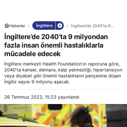
İngiltere
Haberler
İngiltere’de 2040’ta 9
milyondan fazla insan
İngiltere’de 2040’ta 9 milyondan
önemli hastalıklarla
mücadele edecek
fazla insan önemli hastalıklarla
mücadele edecek
İngiltere merkezli Health Foundation'ın raporuna göre,
2040'ta kanser, demans, kalp yetmezliği, hipertansiyon
veya diyabet gibi önemli hastalıkların pençesine düşen
İngiliz sayısı 9 milyonu aşacak.
26 Temmuz 2023, 15:23
yayınlandı