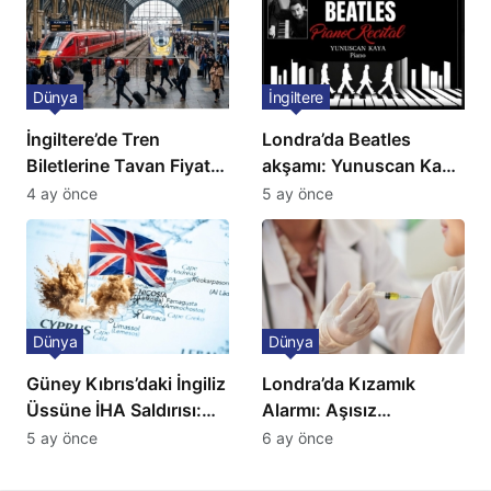
Dünya
İngiltere
İngiltere’de Tren
Londra’da Beatles
Biletlerine Tavan Fiyat:
akşamı: Yunuscan Kaya
Ulaşımda Yeni
klasik yorumuyla
4 ay önce
5 ay önce
Düzenleme
sahnede
Dünya
Dünya
Güney Kıbrıs’daki İngiliz
Londra’da Kızamık
Üssüne İHA Saldırısı:
Alarmı: Aşısız
Patlama, Sirenler ve
Öğrenciler Okullardan
5 ay önce
6 ay önce
Alarm Durumu
Uzaklaştırılacak