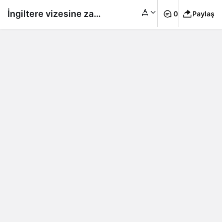
İngiltere vizesine zam
0
Paylaş
geliyor