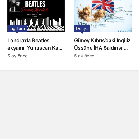
İngiltere
Dünya
Londra’da Beatles
Güney Kıbrıs’daki İngiliz
akşamı: Yunuscan Kaya
Üssüne İHA Saldırısı:
klasik yorumuyla
Patlama, Sirenler ve
5 ay önce
5 ay önce
sahnede
Alarm Durumu