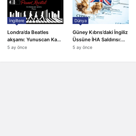
İngiltere
Dünya
Londra’da Beatles
Güney Kıbrıs’daki İngiliz
akşamı: Yunuscan Kaya
Üssüne İHA Saldırısı:
klasik yorumuyla
Patlama, Sirenler ve
5 ay önce
5 ay önce
sahnede
Alarm Durumu