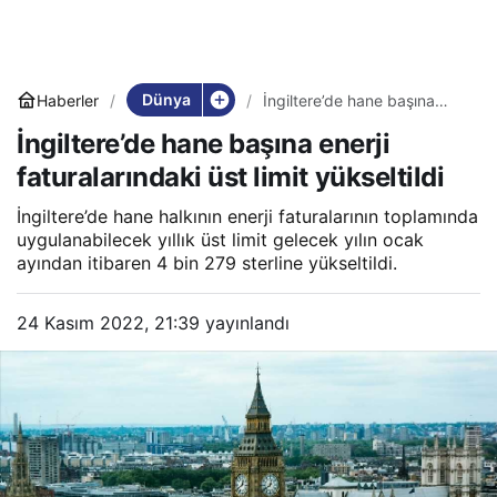
Dünya
Haberler
İngiltere’de hane başına
enerji faturalarındaki üst
İngiltere’de hane başına enerji
limit yükseltildi
faturalarındaki üst limit yükseltildi
İngiltere’de hane halkının enerji faturalarının toplamında
uygulanabilecek yıllık üst limit gelecek yılın ocak
ayından itibaren 4 bin 279 sterline yükseltildi.
24 Kasım 2022, 21:39
yayınlandı