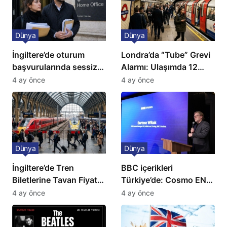
Dünya
Dünya
İngiltere’de oturum
Londra’da “Tube” Grevi
başvurularında sessiz
Alarmı: Ulaşımda 12
kriz: Büyükelçilikten
Günlük Kaos Kapıda
4 ay önce
4 ay önce
açıklama!
Dünya
Dünya
İngiltere’de Tren
BBC içerikleri
Biletlerine Tavan Fiyat:
Türkiye’de: Cosmo EN
Ulaşımda Yeni
ve BBC Player yayında
4 ay önce
4 ay önce
Düzenleme