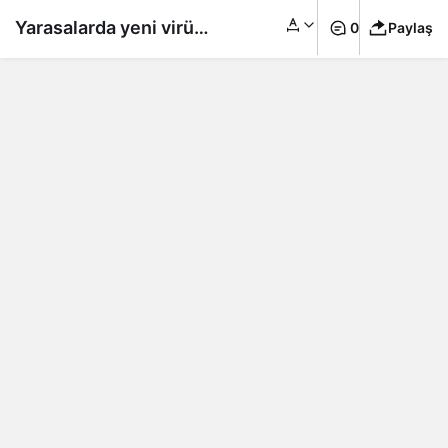
Yarasalarda yeni virüs
0
Paylaş
bulundu: 3 insandan
birini öldürüyor