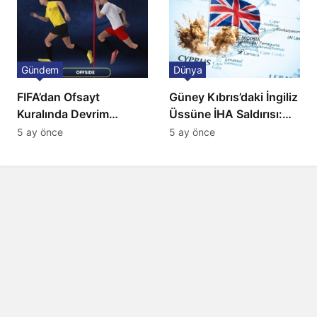
Gündem
Dünya
FIFA’dan Ofsayt
Güney Kıbrıs’daki İngiliz
Kuralında Devrim
Üssüne İHA Saldırısı:
Niteliğinde Onay
Patlama, Sirenler ve
5 ay önce
5 ay önce
Alarm Durumu