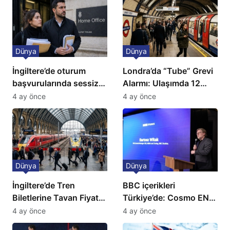
Dünya
Dünya
İngiltere’de oturum
Londra’da “Tube” Grevi
başvurularında sessiz
Alarmı: Ulaşımda 12
kriz: Büyükelçilikten
Günlük Kaos Kapıda
4 ay önce
4 ay önce
açıklama!
Dünya
Dünya
İngiltere’de Tren
BBC içerikleri
Biletlerine Tavan Fiyat:
Türkiye’de: Cosmo EN
Ulaşımda Yeni
ve BBC Player yayında
4 ay önce
4 ay önce
Düzenleme