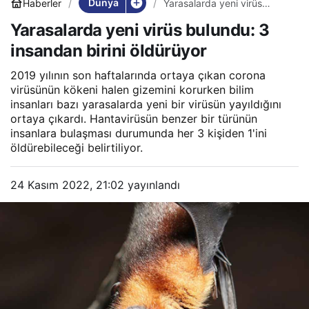
Dünya
Haberler
Yarasalarda yeni virüs
bulundu: 3 insandan birini
Yarasalarda yeni virüs bulundu: 3
öldürüyor
insandan birini öldürüyor
2019 yılının son haftalarında ortaya çıkan corona
virüsünün kökeni halen gizemini korurken bilim
insanları bazı yarasalarda yeni bir virüsün yayıldığını
ortaya çıkardı. Hantavirüsün benzer bir türünün
insanlara bulaşması durumunda her 3 kişiden 1'ini
öldürebileceği belirtiliyor.
24 Kasım 2022, 21:02
yayınlandı