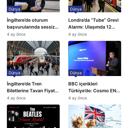
Dünya
Dünya
İngiltere’de oturum
Londra’da “Tube” Grevi
başvurularında sessiz
Alarmı: Ulaşımda 12
kriz: Büyükelçilikten
Günlük Kaos Kapıda
4 ay önce
4 ay önce
açıklama!
Dünya
Dünya
İngiltere’de Tren
BBC içerikleri
Biletlerine Tavan Fiyat:
Türkiye’de: Cosmo EN
Ulaşımda Yeni
ve BBC Player yayında
4 ay önce
4 ay önce
Düzenleme