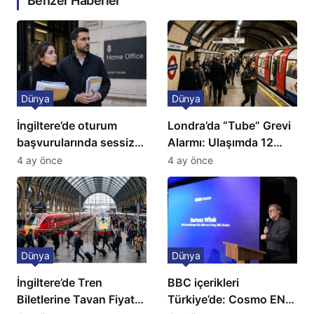
Benzer Haberler
Dünya
Dünya
İngiltere’de oturum
Londra’da “Tube” Grevi
başvurularında sessiz
Alarmı: Ulaşımda 12
kriz: Büyükelçilikten
Günlük Kaos Kapıda
4 ay önce
4 ay önce
açıklama!
Dünya
Dünya
İngiltere’de Tren
BBC içerikleri
Biletlerine Tavan Fiyat:
Türkiye’de: Cosmo EN