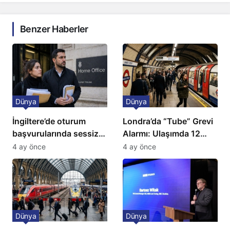
Benzer Haberler
Dünya
Dünya
İngiltere’de oturum
Londra’da “Tube” Grevi
başvurularında sessiz
Alarmı: Ulaşımda 12
kriz: Büyükelçilikten
Günlük Kaos Kapıda
4 ay önce
4 ay önce
açıklama!
Dünya
Dünya