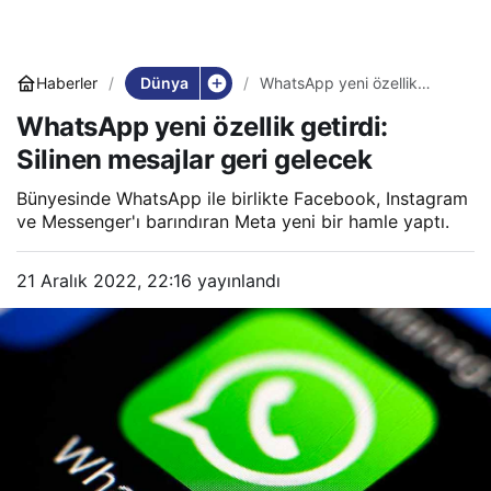
Dünya
Haberler
WhatsApp yeni özellik
getirdi: Silinen mesajlar geri
WhatsApp yeni özellik getirdi:
gelecek
Silinen mesajlar geri gelecek
Bünyesinde WhatsApp ile birlikte Facebook, Instagram
ve Messenger'ı barındıran Meta yeni bir hamle yaptı.
21 Aralık 2022, 22:16
yayınlandı