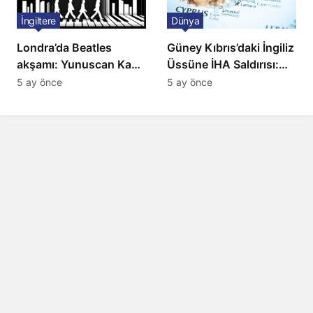
İngiltere
Dünya
Londra’da Beatles
Güney Kıbrıs’daki İngiliz
akşamı: Yunuscan Kaya
Üssüne İHA Saldırısı:
klasik yorumuyla
Patlama, Sirenler ve
5 ay önce
5 ay önce
sahnede
Alarm Durumu