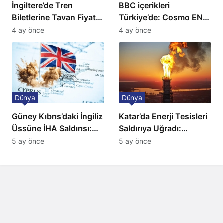
İngiltere’de Tren
BBC içerikleri
Biletlerine Tavan Fiyat:
Türkiye’de: Cosmo EN
Ulaşımda Yeni
ve BBC Player yayında
4 ay önce
4 ay önce
Düzenleme
Dünya
Dünya
Güney Kıbrıs’daki İngiliz
Katar’da Enerji Tesisleri
Üssüne İHA Saldırısı:
Saldırıya Uğradı:
Patlama, Sirenler ve
Avrupa’da Doğalgaz
5 ay önce
5 ay önce
Alarm Durumu
Fiyatlarında Sert Artış