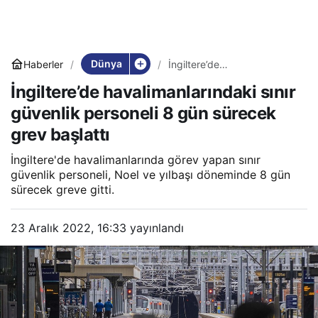
Dünya
Haberler
İngiltere’de
havalimanlarındaki sınır
İngiltere’de havalimanlarındaki sınır
güvenlik personeli 8 gün
sürecek grev başlattı
güvenlik personeli 8 gün sürecek
grev başlattı
İngiltere'de havalimanlarında görev yapan sınır
güvenlik personeli, Noel ve yılbaşı döneminde 8 gün
sürecek greve gitti.
23 Aralık 2022, 16:33
yayınlandı