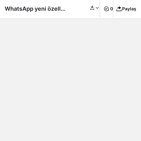
WhatsApp yeni özellik
0
Paylaş
getirdi: Silinen
mesajlar geri gelecek