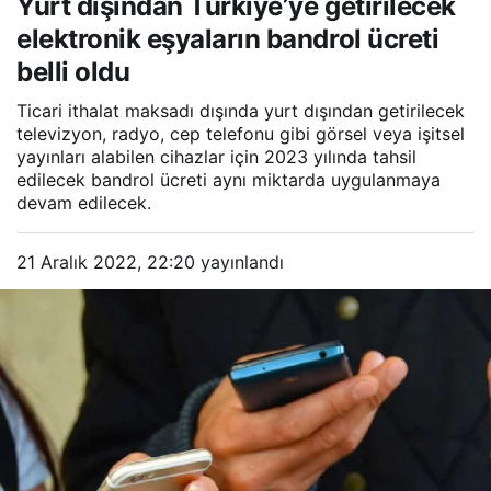
Yurt dışından Türkiye’ye getirilecek
eşyaların bandrol ücreti belli
oldu
elektronik eşyaların bandrol ücreti
belli oldu
Ticari ithalat maksadı dışında yurt dışından getirilecek
televizyon, radyo, cep telefonu gibi görsel veya işitsel
yayınları alabilen cihazlar için 2023 yılında tahsil
edilecek bandrol ücreti aynı miktarda uygulanmaya
devam edilecek.
21 Aralık 2022, 22:20
yayınlandı