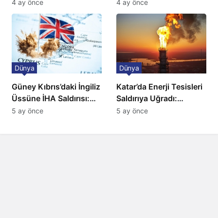
Ulaşımda Yeni
ve BBC Player yayında
4 ay önce
4 ay önce
Düzenleme
Dünya
Dünya
Güney Kıbrıs’daki İngiliz
Katar’da Enerji Tesisleri
Üssüne İHA Saldırısı:
Saldırıya Uğradı:
Patlama, Sirenler ve
Avrupa’da Doğalgaz
5 ay önce
5 ay önce
Alarm Durumu
Fiyatlarında Sert Artış