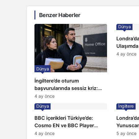
Benzer Haberler
Dünya
Londra’da
Ulaşımda
Kapıda
4 ay önce
Dünya
İngiltere’de oturum
başvurularında sessiz kriz:
Büyükelçilikten açıklama!
4 ay önce
Dünya
İngiltere
BBC içerikleri Türkiye’de:
Londra’da
Cosmo EN ve BBC Player
Yunuscan
yayında
yorumuyl
4 ay önce
5 ay önce