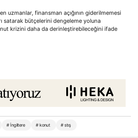
ren uzmanlar, finansman açığının giderilmemesi
ı satarak bütçelerini dengeleme yoluna
t krizini daha da derinleştirebileceğini ifade
# İngiltere
# konut
# stış