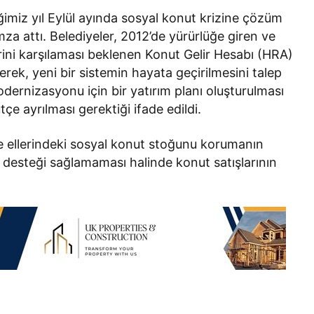
iğimiz yıl Eylül ayında sosyal konut krizine çözüm
za attı. Belediyeler, 2012’de yürürlüğe giren ve
erini karşılaması beklenen Konut Gelir Hesabı (HRA)
rek, yeni bir sistemin hayata geçirilmesini talep
odernizasyonu için bir yatırım planı oluşturulması
çe ayrılması gerektiği ifade edildi.
le ellerindeki sosyal konut stoğunu korumanın
i desteği sağlamaması halinde konut satışlarının