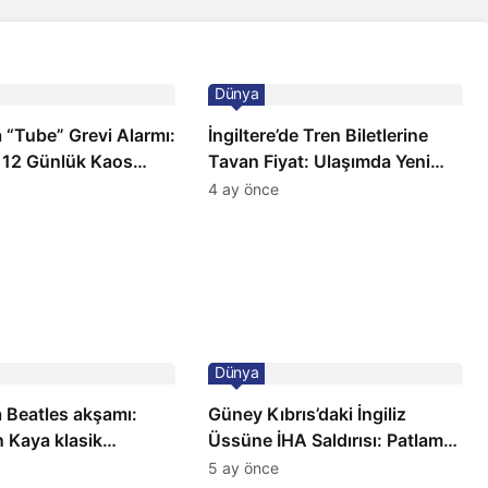
Dünya
 “Tube” Grevi Alarmı:
İngiltere’de Tren Biletlerine
 12 Günlük Kaos
Tavan Fiyat: Ulaşımda Yeni
Düzenleme
4 ay önce
Dünya
 Beatles akşamı:
Güney Kıbrıs’daki İngiliz
 Kaya klasik
Üssüne İHA Saldırısı: Patlama,
a sahnede
Sirenler ve Alarm Durumu
5 ay önce