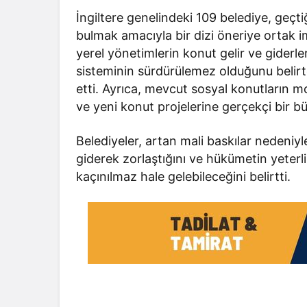
İngiltere genelindeki 109 belediye, geçt
bulmak amacıyla bir dizi öneriye ortak im
yerel yönetimlerin konut gelir ve giderl
sisteminin sürdürülemez olduğunu belirte
etti. Ayrıca, mevcut sosyal konutların m
ve yeni konut projelerine gerçekçi bir büt
Belediyeler, artan mali baskılar nedeniy
giderek zorlaştığını ve hükümetin yeterl
kaçınılmaz hale gelebileceğini belirtti.