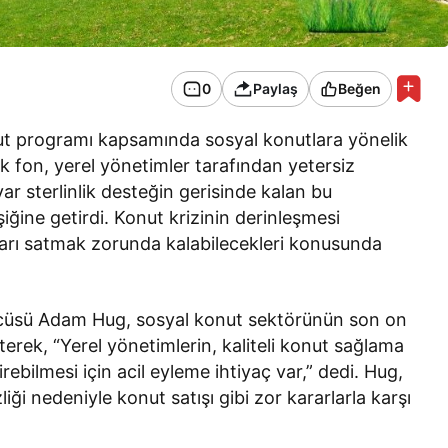
0
Paylaş
Beğen
nut programı kapsamında sosyal konutlara yönelik
k fon, yerel yönetimler tarafından yetersiz
r sterlinlik desteğin gerisinde kalan bu
şiğine getirdi. Konut krizinin derinleşmesi
ları satmak zorunda kalabilecekleri konusunda
özcüsü Adam Hug, sosyal konut sektörünün son on
terek, “Yerel yönetimlerin, kaliteli konut sağlama
ebilmesi için acil eyleme ihtiyaç var,” dedi. Hug,
ği nedeniyle konut satışı gibi zor kararlarla karşı