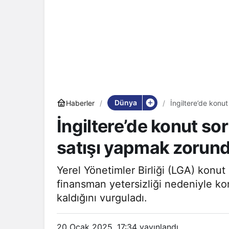
Dünya
Haberler
İngiltere’de konu
İngiltere’de konut so
satışı yapmak zorunda
Yerel Yönetimler Birliği (LGA) kon
finansman yetersizliği nedeniyle konu
kaldığını vurguladı.
20 Ocak 2025, 17:34
yayınlandı