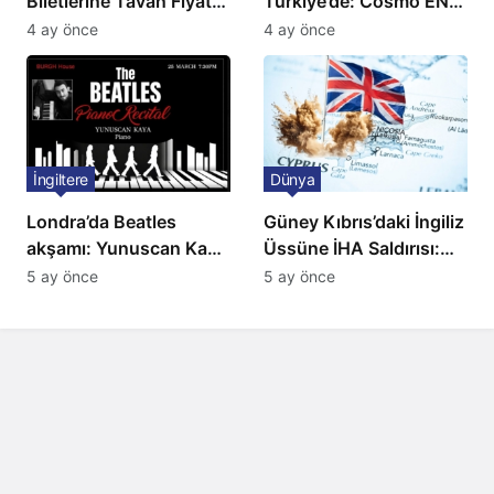
Biletlerine Tavan Fiyat:
Türkiye’de: Cosmo EN
Ulaşımda Yeni
ve BBC Player yayında
4 ay önce
4 ay önce
Düzenleme
İngiltere
Dünya
Londra’da Beatles
Güney Kıbrıs’daki İngiliz
akşamı: Yunuscan Kaya
Üssüne İHA Saldırısı:
klasik yorumuyla
Patlama, Sirenler ve
5 ay önce
5 ay önce
sahnede
Alarm Durumu