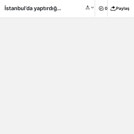
İstanbul’da yaptırdığı
0
Paylaş
saç ekimi sonu oldu!