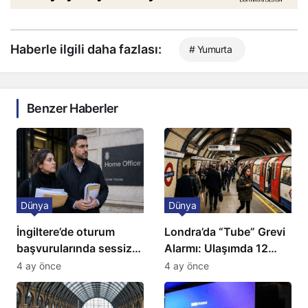
Haberle ilgili daha fazlası:
# Yumurta
Benzer Haberler
Dünya
Dünya
İngiltere’de oturum
Londra’da “Tube” Grevi
başvurularında sessiz
Alarmı: Ulaşımda 12
kriz: Büyükelçilikten
Günlük Kaos Kapıda
4 ay önce
4 ay önce
açıklama!