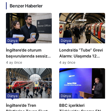
Benzer Haberler
Dünya
Dünya
İngiltere’de oturum
Londra’da “Tube” Grevi
başvurularında sessiz
Alarmı: Ulaşımda 12
kriz: Büyükelçilikten
Günlük Kaos Kapıda
4 ay önce
4 ay önce
açıklama!
Dünya
Dünya
İngiltere’de Tren
BBC içerikleri