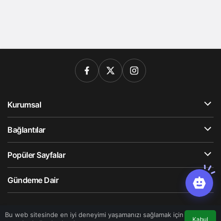
Kurumsal
Bağlantılar
Popüler Sayfalar
Gündeme Dair
© Telif Hakkı 2026, Tüm Hakları Saklıdır
Bu web sitesinde en iyi deneyimi yaşamanızı sağlamak için
Kabul