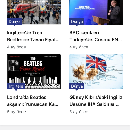
Dünya
Dünya
İngiltere’de Tren
BBC içerikleri
Biletlerine Tavan Fiyat:
Türkiye’de: Cosmo EN
Ulaşımda Yeni
ve BBC Player yayında
4 ay önce
4 ay önce
Düzenleme
İngiltere
Dünya
Londra’da Beatles
Güney Kıbrıs’daki İngiliz
akşamı: Yunuscan Kaya
Üssüne İHA Saldırısı:
klasik yorumuyla
Patlama, Sirenler ve
5 ay önce
5 ay önce
sahnede
Alarm Durumu