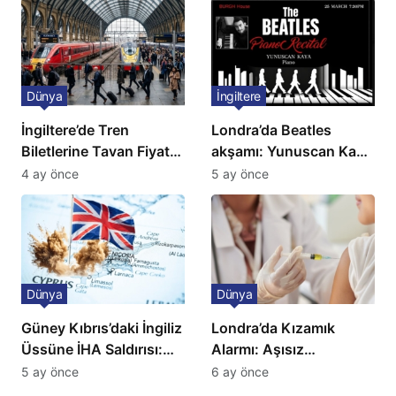
Dünya
İngiltere
İngiltere’de Tren
Londra’da Beatles
Biletlerine Tavan Fiyat:
akşamı: Yunuscan Kaya
Ulaşımda Yeni
klasik yorumuyla
4 ay önce
5 ay önce
Düzenleme
sahnede
Dünya
Dünya
Güney Kıbrıs’daki İngiliz
Londra’da Kızamık
Üssüne İHA Saldırısı:
Alarmı: Aşısız
Patlama, Sirenler ve
Öğrenciler Okullardan
5 ay önce
6 ay önce
Alarm Durumu
Uzaklaştırılacak