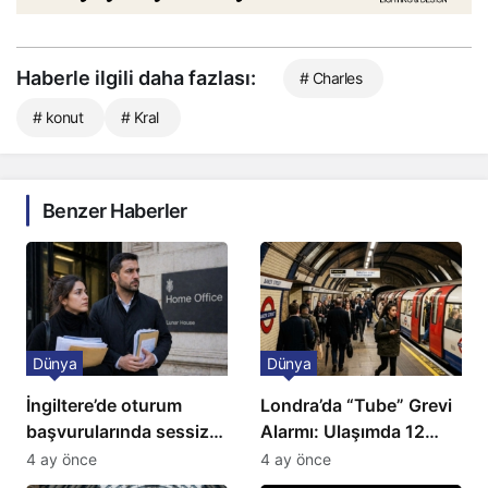
Haberle ilgili daha fazlası:
# Charles
# konut
# Kral
Benzer Haberler
Dünya
Dünya
İngiltere’de oturum
Londra’da “Tube” Grevi
başvurularında sessiz
Alarmı: Ulaşımda 12
kriz: Büyükelçilikten
Günlük Kaos Kapıda
4 ay önce
4 ay önce
açıklama!