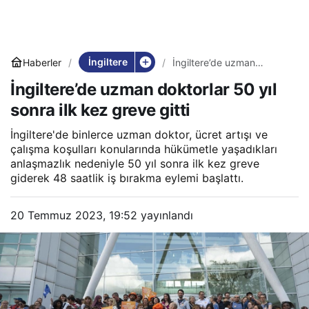
İngiltere
Haberler
İngiltere’de uzman
doktorlar 50 yıl sonra ilk
İngiltere’de uzman doktorlar 50 yıl
kez greve gitti
sonra ilk kez greve gitti
İngiltere'de binlerce uzman doktor, ücret artışı ve
çalışma koşulları konularında hükümetle yaşadıkları
anlaşmazlık nedeniyle 50 yıl sonra ilk kez greve
giderek 48 saatlik iş bırakma eylemi başlattı.
20 Temmuz 2023, 19:52
yayınlandı