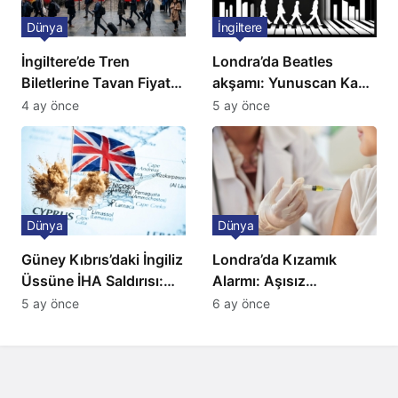
Dünya
İngiltere
İngiltere’de Tren
Londra’da Beatles
Biletlerine Tavan Fiyat:
akşamı: Yunuscan Kaya
Ulaşımda Yeni
klasik yorumuyla
4 ay önce
5 ay önce
Düzenleme
sahnede
Dünya
Dünya
Güney Kıbrıs’daki İngiliz
Londra’da Kızamık
Üssüne İHA Saldırısı:
Alarmı: Aşısız
Patlama, Sirenler ve
Öğrenciler Okullardan
5 ay önce
6 ay önce
Alarm Durumu
Uzaklaştırılacak