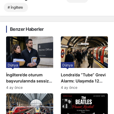
# İngiltere
Benzer Haberler
Dünya
Dünya
İngiltere’de oturum
Londra’da “Tube” Grevi
başvurularında sessiz
Alarmı: Ulaşımda 12
kriz: Büyükelçilikten
Günlük Kaos Kapıda
4 ay önce
4 ay önce
açıklama!