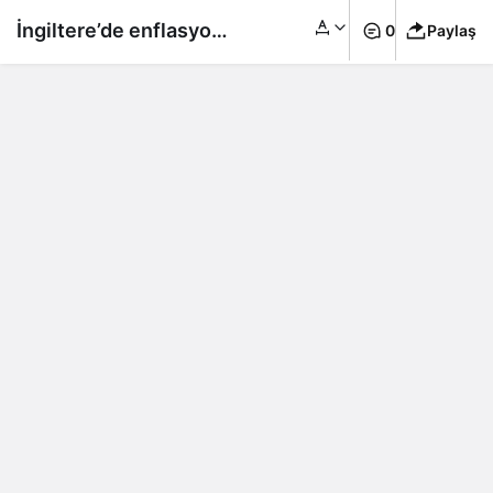
İngiltere’de enflasyon
0
Paylaş
yüzde 7,9’a düştü!