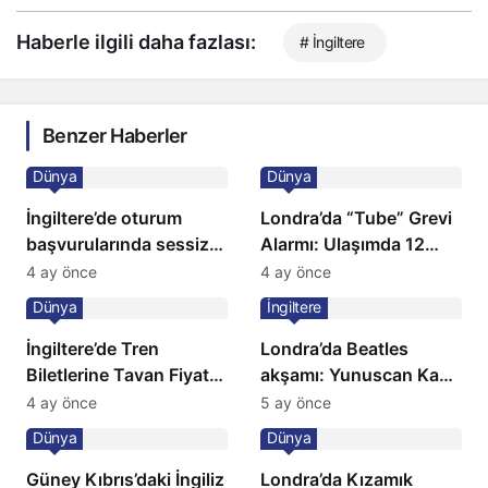
Haberle ilgili daha fazlası:
# İngiltere
Benzer Haberler
Dünya
Dünya
İngiltere’de oturum
Londra’da “Tube” Grevi
başvurularında sessiz
Alarmı: Ulaşımda 12
kriz: Büyükelçilikten
Günlük Kaos Kapıda
4 ay önce
4 ay önce
açıklama!
Dünya
İngiltere
İngiltere’de Tren
Londra’da Beatles
Biletlerine Tavan Fiyat:
akşamı: Yunuscan Kaya
Ulaşımda Yeni
klasik yorumuyla
4 ay önce
5 ay önce
Düzenleme
sahnede
Dünya
Dünya
Güney Kıbrıs’daki İngiliz
Londra’da Kızamık