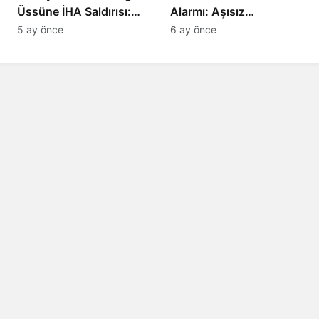
Üssüne İHA Saldırısı:
Alarmı: Aşısız
Patlama, Sirenler ve
Öğrenciler Okullardan
5 ay önce
6 ay önce
Alarm Durumu
Uzaklaştırılacak