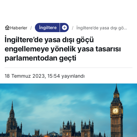
İngiltere
Haberler
İngiltere’de yasa dışı göçü
engellemeye yönelik yasa
İngiltere’de yasa dışı göçü
tasarısı parlamentodan
geçti
engellemeye yönelik yasa tasarısı
parlamentodan geçti
18 Temmuz 2023, 15:54
yayınlandı