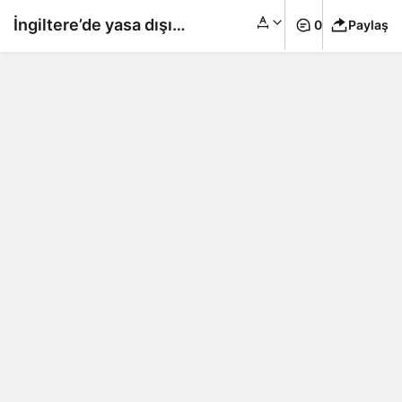
İngiltere’de yasa dışı
0
Paylaş
göçü engellemeye
yönelik yasa tasarısı
parlamentodan geçti