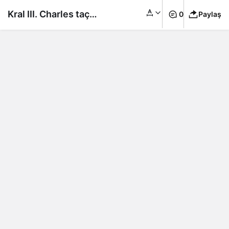
Kral III. Charles taç
0
Paylaş
giyme töreninden
önce kendisine
sokağa çıkma yasağı
koydu