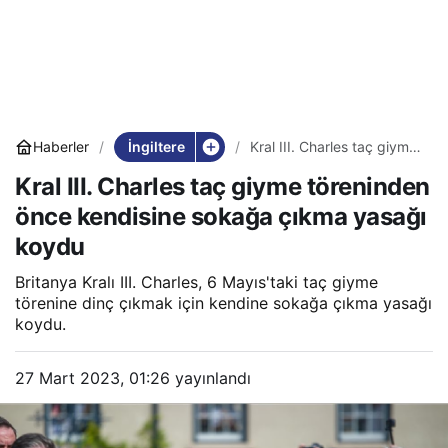
İngiltere
Haberler
Kral III. Charles taç giyme
töreninden önce kendisine
Kral III. Charles taç giyme töreninden
sokağa çıkma yasağı
koydu
önce kendisine sokağa çıkma yasağı
koydu
Britanya Kralı III. Charles, 6 Mayıs'taki taç giyme
törenine dinç çıkmak için kendine sokağa çıkma yasağı
koydu.
27 Mart 2023, 01:26
yayınlandı