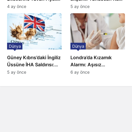
Ulaşımda Yeni
klasik yorumuyla
4 ay önce
5 ay önce
Düzenleme
sahnede
Dünya
Dünya
Güney Kıbrıs’daki İngiliz
Londra’da Kızamık
Üssüne İHA Saldırısı:
Alarmı: Aşısız
Patlama, Sirenler ve
Öğrenciler Okullardan
5 ay önce
6 ay önce
Alarm Durumu
Uzaklaştırılacak