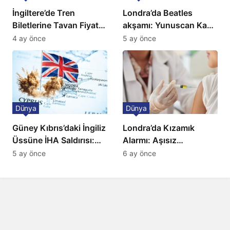
İngiltere’de Tren
Londra’da Beatles
Biletlerine Tavan Fiyat:
akşamı: Yunuscan Kaya
Ulaşımda Yeni
klasik yorumuyla
4 ay önce
5 ay önce
Düzenleme
sahnede
Dünya
Dünya
Güney Kıbrıs’daki İngiliz
Londra’da Kızamık
Üssüne İHA Saldırısı:
Alarmı: Aşısız
Patlama, Sirenler ve
Öğrenciler Okullardan
5 ay önce
6 ay önce
Alarm Durumu
Uzaklaştırılacak