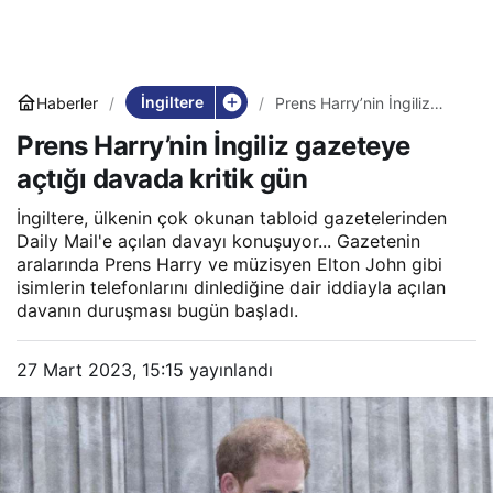
İngiltere
Haberler
Prens Harry’nin İngiliz
gazeteye açtığı davada
Prens Harry’nin İngiliz gazeteye
kritik gün
açtığı davada kritik gün
İngiltere, ülkenin çok okunan tabloid gazetelerinden
Daily Mail'e açılan davayı konuşuyor... Gazetenin
aralarında Prens Harry ve müzisyen Elton John gibi
isimlerin telefonlarını dinlediğine dair iddiayla açılan
davanın duruşması bugün başladı.
27 Mart 2023, 15:15
yayınlandı