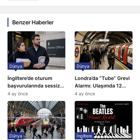
Benzer Haberler
Dünya
Dünya
İngiltere’de oturum
Londra’da “Tube” Grevi
başvurularında sessiz
Alarmı: Ulaşımda 12
kriz: Büyükelçilikten
Günlük Kaos Kapıda
4 ay önce
4 ay önce
açıklama!
Dünya
İngiltere