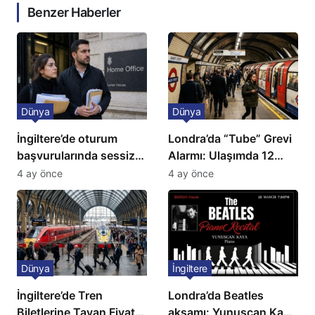
Benzer Haberler
Dünya
Dünya
İngiltere’de oturum
Londra’da “Tube” Grevi
başvurularında sessiz
Alarmı: Ulaşımda 12
kriz: Büyükelçilikten
Günlük Kaos Kapıda
4 ay önce
4 ay önce
açıklama!
Dünya
İngiltere
İngiltere’de Tren
Londra’da Beatles
Biletlerine Tavan Fiyat:
akşamı: Yunuscan Kaya