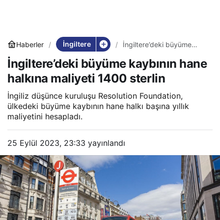
İngiltere
Haberler
İngiltere’deki büyüme
kaybının hane halkına
İngiltere’deki büyüme kaybının hane
maliyeti 1400 sterlin
halkına maliyeti 1400 sterlin
İngiliz düşünce kuruluşu Resolution Foundation,
ülkedeki büyüme kaybının hane halkı başına yıllık
maliyetini hesapladı.
25 Eylül 2023, 23:33
yayınlandı