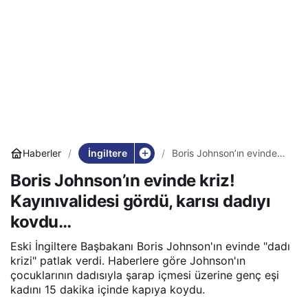
İngiltere
Haberler
Boris Johnson’ın evinde
kriz! Kayınıvalidesi gördü,
Boris Johnson’ın evinde kriz!
karısı dadıyı kovdu…
Kayınıvalidesi gördü, karısı dadıyı
kovdu…
Eski İngiltere Başbakanı Boris Johnson'ın evinde "dadı
krizi" patlak verdi. Haberlere göre Johnson'ın
çocuklarının dadısıyla şarap içmesi üzerine genç eşi
kadını 15 dakika içinde kapıya koydu.