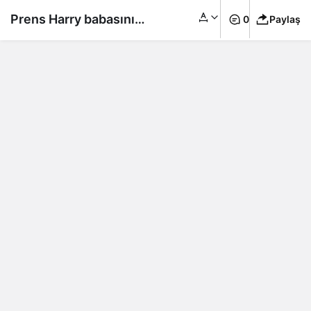
Prens Harry babasını
0
Paylaş
görmek için resmi izin
isteyecek