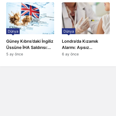
Düzenleme
sahnede
Dünya
Dünya
Güney Kıbrıs’daki İngiliz
Londra’da Kızamık
Üssüne İHA Saldırısı:
Alarmı: Aşısız
Patlama, Sirenler ve
Öğrenciler Okullardan
5 ay önce
6 ay önce
Alarm Durumu
Uzaklaştırılacak