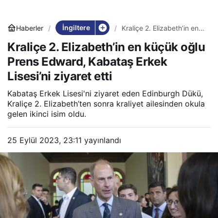
İngiltere
Haberler
Kraliçe 2. Elizabeth’in en
küçük oğlu Prens Edward,
Kraliçe 2. Elizabeth’in en küçük oğlu
Kabataş Erkek Lisesi’ni
ziyaret etti
Prens Edward, Kabataş Erkek
Lisesi’ni ziyaret etti
Kabataş Erkek Lisesi'ni ziyaret eden Edinburgh Dükü,
Kraliçe 2. Elizabeth’ten sonra kraliyet ailesinden okula
gelen ikinci isim oldu.
25 Eylül 2023, 23:11
yayınlandı