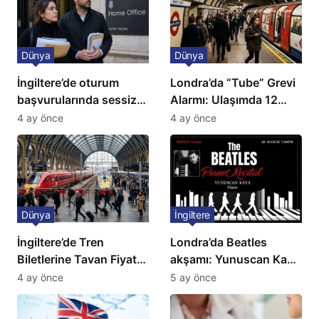
Dünya
Dünya
İngiltere’de oturum
Londra’da “Tube” Grevi
başvurularında sessiz
Alarmı: Ulaşımda 12
kriz: Büyükelçilikten
Günlük Kaos Kapıda
4 ay önce
4 ay önce
açıklama!
Dünya
İngiltere
İngiltere’de Tren
Londra’da Beatles
Biletlerine Tavan Fiyat:
akşamı: Yunuscan Kaya
Ulaşımda Yeni
klasik yorumuyla
4 ay önce
5 ay önce
Düzenleme
sahnede