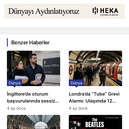
Benzer Haberler
Dünya
Dünya
İngiltere’de oturum
Londra’da “Tube” Grevi
başvurularında sessiz
Alarmı: Ulaşımda 12
kriz: Büyükelçilikten
Günlük Kaos Kapıda
4 ay önce
4 ay önce
açıklama!