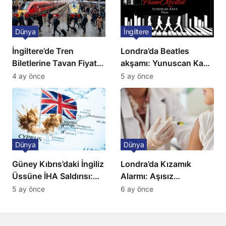
Dünya
İngiltere
İngiltere’de Tren
Londra’da Beatles
Biletlerine Tavan Fiyat:
akşamı: Yunuscan Kaya
Ulaşımda Yeni
klasik yorumuyla
4 ay önce
5 ay önce
Düzenleme
sahnede
Dünya
Dünya
Güney Kıbrıs’daki İngiliz
Londra’da Kızamık
Üssüne İHA Saldırısı:
Alarmı: Aşısız
Patlama, Sirenler ve
Öğrenciler Okullardan
5 ay önce
6 ay önce
Alarm Durumu
Uzaklaştırılacak