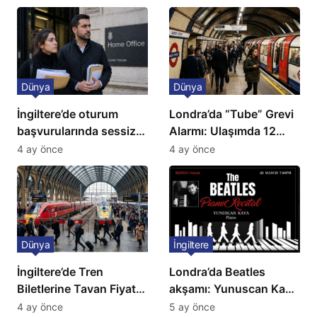
Dünya
Dünya
İngiltere’de oturum
Londra’da “Tube” Grevi
başvurularında sessiz
Alarmı: Ulaşımda 12
kriz: Büyükelçilikten
Günlük Kaos Kapıda
4 ay önce
4 ay önce
açıklama!
Dünya
İngiltere
İngiltere’de Tren
Londra’da Beatles
Biletlerine Tavan Fiyat:
akşamı: Yunuscan Kaya
Ulaşımda Yeni
klasik yorumuyla
4 ay önce
5 ay önce