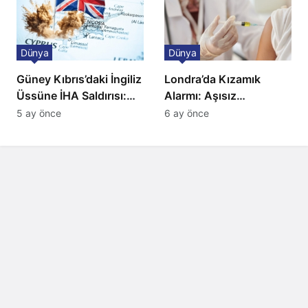
Dünya
Dünya
Güney Kıbrıs’daki İngiliz
Londra’da Kızamık
Üssüne İHA Saldırısı:
Alarmı: Aşısız
Patlama, Sirenler ve
Öğrenciler Okullardan
5 ay önce
6 ay önce
Alarm Durumu
Uzaklaştırılacak