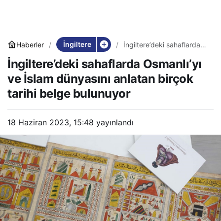
İngiltere
Haberler
İngiltere’deki sahaflarda
Osmanlı’yı ve İslam
İngiltere’deki sahaflarda Osmanlı’yı
dünyasını anlatan birçok
tarihi belge bulunuyor
ve İslam dünyasını anlatan birçok
tarihi belge bulunuyor
18 Haziran 2023, 15:48
yayınlandı