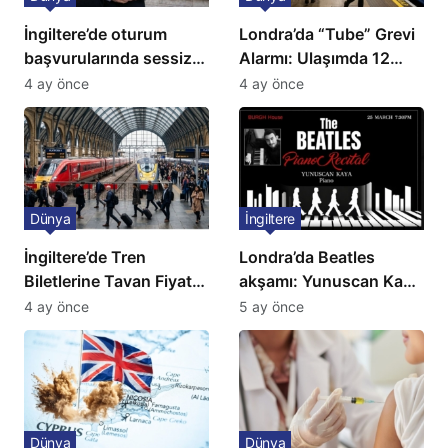
İngiltere’de oturum
Londra’da “Tube” Grevi
başvurularında sessiz
Alarmı: Ulaşımda 12
kriz: Büyükelçilikten
Günlük Kaos Kapıda
4 ay önce
4 ay önce
açıklama!
Dünya
İngiltere
İngiltere’de Tren
Londra’da Beatles
Biletlerine Tavan Fiyat:
akşamı: Yunuscan Kaya
Ulaşımda Yeni
klasik yorumuyla
4 ay önce
5 ay önce
Düzenleme
sahnede
Dünya
Dünya