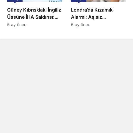
Güney Kıbrıs’daki İngiliz
Londra’da Kızamık
Üssüne İHA Saldırısı:
Alarmı: Aşısız
Patlama, Sirenler ve
Öğrenciler Okullardan
5 ay önce
6 ay önce
Alarm Durumu
Uzaklaştırılacak