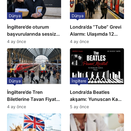
Dünya
Dünya
İngiltere’de oturum
Londra’da “Tube” Grevi
başvurularında sessiz
Alarmı: Ulaşımda 12
kriz: Büyükelçilikten
Günlük Kaos Kapıda
4 ay önce
4 ay önce
açıklama!
Dünya
İngiltere
İngiltere’de Tren
Londra’da Beatles
Biletlerine Tavan Fiyat:
akşamı: Yunuscan Kaya
Ulaşımda Yeni
klasik yorumuyla
4 ay önce
5 ay önce
Düzenleme
sahnede