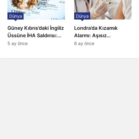
Dünya
Dünya
Güney Kıbrıs’daki İngiliz
Londra’da Kızamık
Üssüne İHA Saldırısı:
Alarmı: Aşısız
Patlama, Sirenler ve
Öğrenciler Okullardan
5 ay önce
6 ay önce
Alarm Durumu
Uzaklaştırılacak