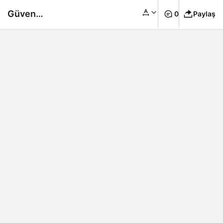
Güven
0
Paylaş
Hastanesi’nden
Londra çıkarması…