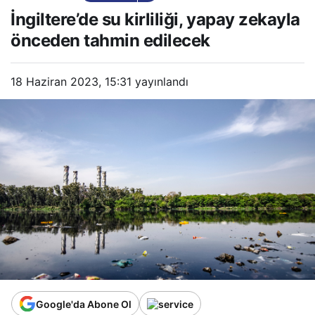
yapay zekayla önceden
İngiltere’de su kirliliği, yapay zekayla
tahmin edilecek
önceden tahmin edilecek
18 Haziran 2023, 15:31
yayınlandı
Google'da Abone Ol