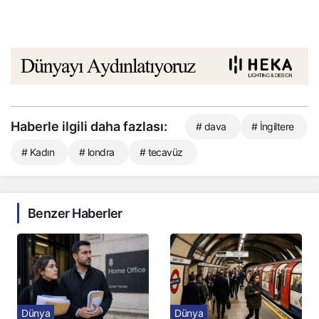
Haberle ilgili daha fazlası:
# dava
# İngiltere
# Kadın
# londra
# tecavüz
Benzer Haberler
Dünya
Dünya