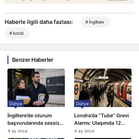
Haberle ilgili daha fazlası:
# İngiltere
# kocid
Benzer Haberler
Dünya
Dünya
İngiltere’de oturum
Londra’da “Tube” Grevi
başvurularında sessiz
Alarmı: Ulaşımda 12
kriz: Büyükelçilikten
Günlük Kaos Kapıda
4 ay önce
4 ay önce
açıklama!