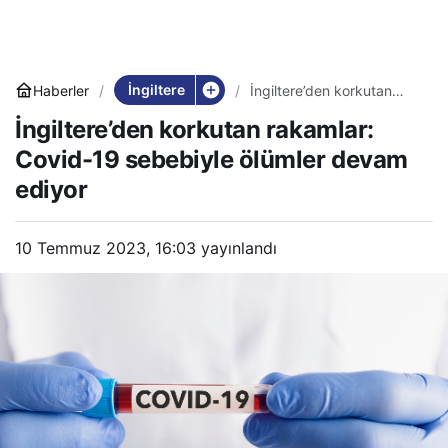
İngiltere
Haberler
İngiltere’den korkutan
rakamlar: Covid-19
İngiltere’den korkutan rakamlar:
sebebiyle ölümler devam
ediyor
Covid-19 sebebiyle ölümler devam
ediyor
10 Temmuz 2023, 16:03
yayınlandı