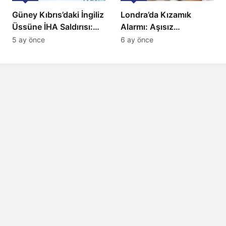
Güney Kıbrıs’daki İngiliz
Londra’da Kızamık
Üssüne İHA Saldırısı:
Alarmı: Aşısız
Patlama, Sirenler ve
Öğrenciler Okullardan
5 ay önce
6 ay önce
Alarm Durumu
Uzaklaştırılacak