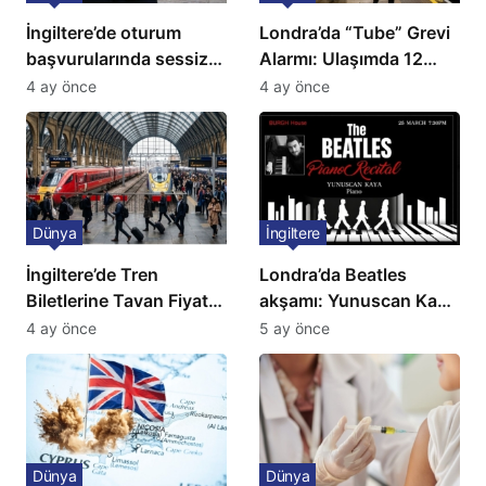
İngiltere’de oturum
Londra’da “Tube” Grevi
başvurularında sessiz
Alarmı: Ulaşımda 12
kriz: Büyükelçilikten
Günlük Kaos Kapıda
4 ay önce
4 ay önce
açıklama!
Dünya
İngiltere
İngiltere’de Tren
Londra’da Beatles
Biletlerine Tavan Fiyat:
akşamı: Yunuscan Kaya
Ulaşımda Yeni
klasik yorumuyla
4 ay önce
5 ay önce
Düzenleme
sahnede
Dünya
Dünya