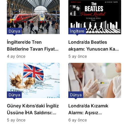
Dünya
İngiltere
İngiltere’de Tren
Londra’da Beatles
Biletlerine Tavan Fiyat:
akşamı: Yunuscan Kaya
Ulaşımda Yeni
klasik yorumuyla
4 ay önce
5 ay önce
Düzenleme
sahnede
Dünya
Dünya
Güney Kıbrıs’daki İngiliz
Londra’da Kızamık
Üssüne İHA Saldırısı:
Alarmı: Aşısız
Patlama, Sirenler ve
Öğrenciler Okullardan
5 ay önce
6 ay önce
Alarm Durumu
Uzaklaştırılacak