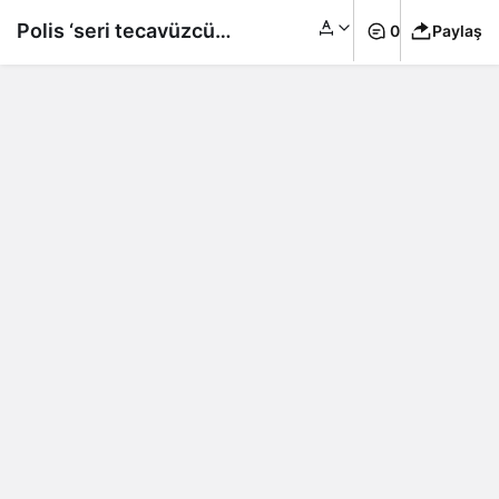
Polis ‘seri tecavüzcü’
0
Paylaş
olduğunu itiraf
etmişti: Londra
Emniyet Teşkilatı’na
dava