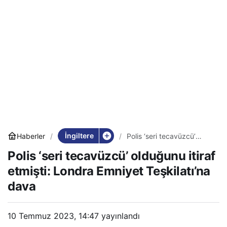
İngiltere
Haberler
Polis ‘seri tecavüzcü’
olduğunu itiraf etmişti:
Polis ‘seri tecavüzcü’ olduğunu itiraf
Londra Emniyet
Teşkilatı’na dava
etmişti: Londra Emniyet Teşkilatı’na
dava
10 Temmuz 2023, 14:47
yayınlandı