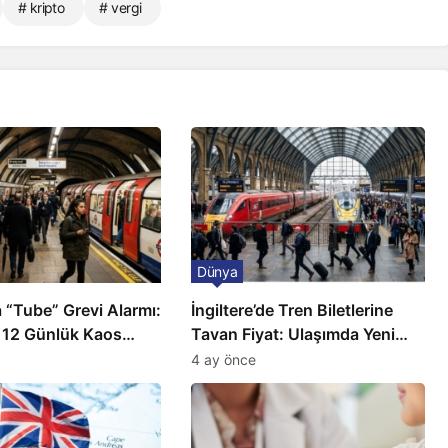
# kripto
# vergi
Dünya
 “Tube” Grevi Alarmı:
İngiltere’de Tren Biletlerine
 12 Günlük Kaos
Tavan Fiyat: Ulaşımda Yeni
Düzenleme
4 ay önce