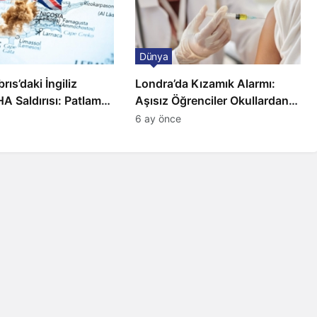
Dünya
ıs’daki İngiliz
Londra’da Kızamık Alarmı:
A Saldırısı: Patlama,
Aşısız Öğrenciler Okullardan
 ve Alarm Durumu
Uzaklaştırılacak
6 ay önce