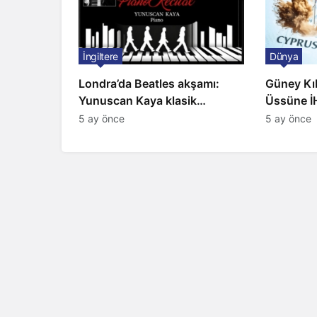
İngiltere
Dünya
Londra’da Beatles akşamı:
Güney Kıbr
Yunuscan Kaya klasik
Üssüne İH
yorumuyla sahnede
Sirenler
5 ay önce
5 ay önce