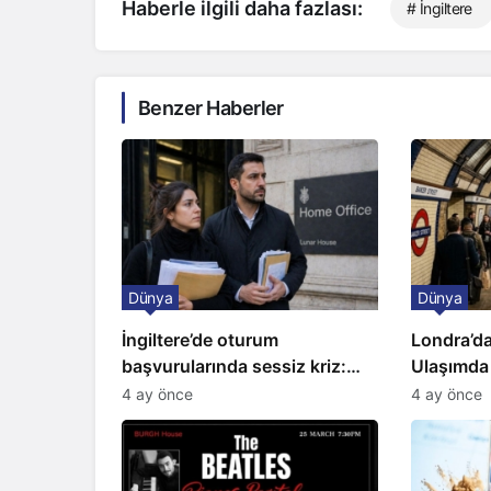
Haberle ilgili daha fazlası:
# İngiltere
Benzer Haberler
Dünya
Dünya
İngiltere’de oturum
Londra’da
başvurularında sessiz kriz:
Ulaşımda
Büyükelçilikten açıklama!
Kapıda
4 ay önce
4 ay önce