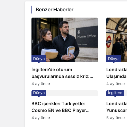
Benzer Haberler
Dünya
Dünya
İngiltere’de oturum
Londra’da
başvurularında sessiz kriz:
Ulaşımda
Büyükelçilikten açıklama!
Kapıda
4 ay önce
4 ay önce
Dünya
İngiltere
BBC içerikleri Türkiye’de:
Londra’da
Cosmo EN ve BBC Player
Yunuscan
yayında
yorumuyl
4 ay önce
5 ay önce