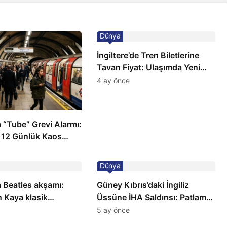
Dünya
İngiltere’de Tren Biletlerine
Tavan Fiyat: Ulaşımda Yeni
Düzenleme
4 ay önce
 “Tube” Grevi Alarmı:
 12 Günlük Kaos
Dünya
 Beatles akşamı:
Güney Kıbrıs’daki İngiliz
 Kaya klasik
Üssüne İHA Saldırısı: Patlama,
a sahnede
Sirenler ve Alarm Durumu
5 ay önce