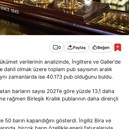
0
Paylaş
Beğen
ümet verilerinin analizinde, İngiltere ve Galler’de
de dahil olmak üzere toplam pub sayısının aralık
aynı zamanlarda ise 40.173 pub olduğunu buldu.
atan barların sayısı 2021’e göre yüzde 13,1 daha
e rağmen Birleşik Krallık publarının daha dirençli
 50 barın kapandığını gösterdi. İngiliz Bira ve
ında, birçok barın özellikle enerji faturalarıyla