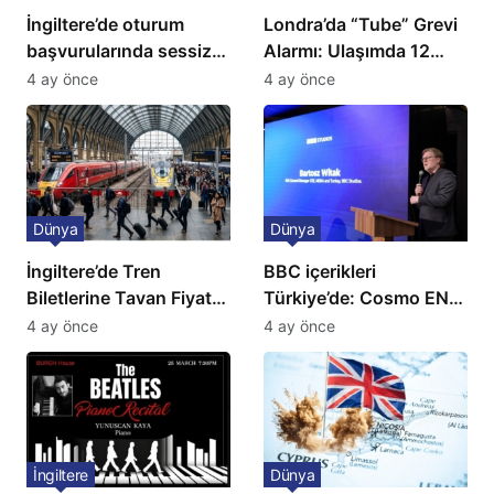
İngiltere’de oturum
Londra’da “Tube” Grevi
başvurularında sessiz
Alarmı: Ulaşımda 12
kriz: Büyükelçilikten
Günlük Kaos Kapıda
4 ay önce
4 ay önce
açıklama!
Dünya
Dünya
İngiltere’de Tren
BBC içerikleri
Biletlerine Tavan Fiyat:
Türkiye’de: Cosmo EN
Ulaşımda Yeni
ve BBC Player yayında
4 ay önce
4 ay önce
Düzenleme
İngiltere
Dünya