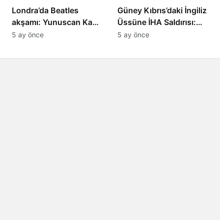
Londra’da Beatles
Güney Kıbrıs’daki İngiliz
akşamı: Yunuscan Kaya
Üssüne İHA Saldırısı:
klasik yorumuyla
Patlama, Sirenler ve
5 ay önce
5 ay önce
sahnede
Alarm Durumu