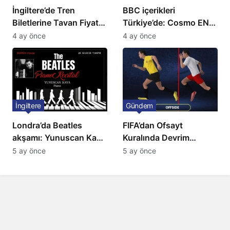
İngiltere’de Tren
BBC içerikleri
Biletlerine Tavan Fiyat:
Türkiye’de: Cosmo EN
Ulaşımda Yeni
ve BBC Player yayında
4 ay önce
4 ay önce
Düzenleme
İngiltere
Gündem
Londra’da Beatles
FIFA’dan Ofsayt
akşamı: Yunuscan Kaya
Kuralında Devrim
klasik yorumuyla
Niteliğinde Onay
5 ay önce
5 ay önce
sahnede