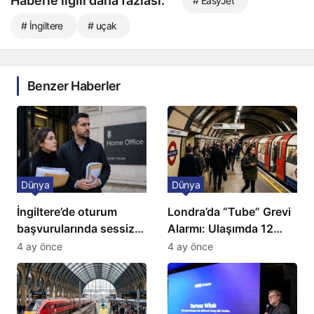
Haberle ilgili daha fazlası:
# EasyJet
# İngiltere
# uçak
Benzer Haberler
Dünya
Dünya
İngiltere’de oturum
Londra’da “Tube” Grevi
başvurularında sessiz
Alarmı: Ulaşımda 12
kriz: Büyükelçilikten
Günlük Kaos Kapıda
4 ay önce
4 ay önce
açıklama!