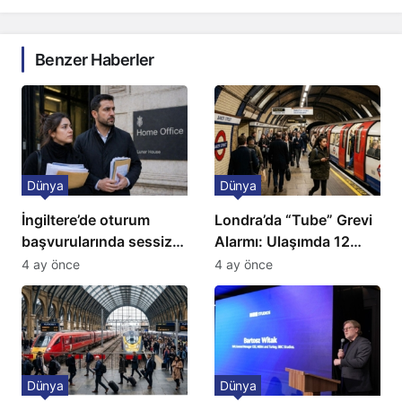
Benzer Haberler
Dünya
Dünya
İngiltere’de oturum
Londra’da “Tube” Grevi
başvurularında sessiz
Alarmı: Ulaşımda 12
kriz: Büyükelçilikten
Günlük Kaos Kapıda
4 ay önce
4 ay önce
açıklama!
Dünya
Dünya