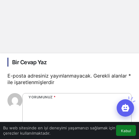
Bir Cevap Yaz
E-posta adresiniz yayınlanmayacak.
Gerekli alanlar
*
ile işaretlenmişlerdir
YORUMUNUZ
*
Bu web sitesinde en iyi deneyimi yaşamanızı sağlamak için
Kabul
çerezler kullanılmaktadır.
0
/30 karakter