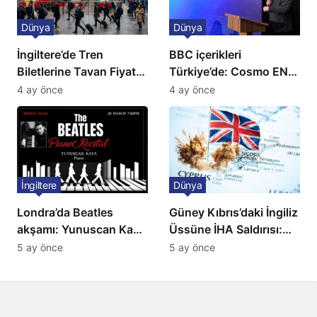
Dünya
Dünya
İngiltere’de Tren
BBC içerikleri
Biletlerine Tavan Fiyat:
Türkiye’de: Cosmo EN
Ulaşımda Yeni
ve BBC Player yayında
4 ay önce
4 ay önce
Düzenleme
İngiltere
Dünya
Londra’da Beatles
Güney Kıbrıs’daki İngiliz
akşamı: Yunuscan Kaya
Üssüne İHA Saldırısı:
klasik yorumuyla
Patlama, Sirenler ve
5 ay önce
5 ay önce
sahnede
Alarm Durumu