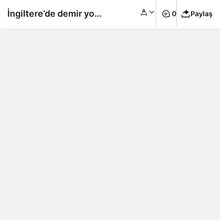
İngiltere’de demir yolu
0
Paylaş
işçileri yeni grevlere
hazırlanıyor