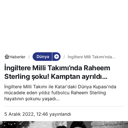
Dünya
Haberler
İngiltere Milli Takımı’nda
Raheem Sterling şoku!
İngiltere Milli Takımı’nda Raheem
Kamptan ayrıldı…
Sterling şoku! Kamptan ayrıldı…
İngiltere Milli Takımı ile Katar'daki Dünya Kupası'nda
mücadele eden yıldız futbolcu Raheem Sterling
hayatının şokunu yaşadı...
5 Aralık 2022, 12:46
yayınlandı