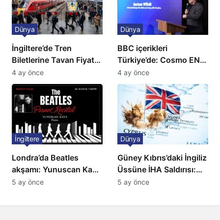
Dünya
Dünya
İngiltere’de Tren
BBC içerikleri
Biletlerine Tavan Fiyat:
Türkiye’de: Cosmo EN
Ulaşımda Yeni
ve BBC Player yayında
4 ay önce
4 ay önce
Düzenleme
İngiltere
Dünya
Londra’da Beatles
Güney Kıbrıs’daki İngiliz
akşamı: Yunuscan Kaya
Üssüne İHA Saldırısı:
klasik yorumuyla
Patlama, Sirenler ve
5 ay önce
5 ay önce
sahnede
Alarm Durumu