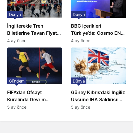
Dünya
Dünya
İngiltere’de Tren
BBC içerikleri
Biletlerine Tavan Fiyat:
Türkiye’de: Cosmo EN
Ulaşımda Yeni
ve BBC Player yayında
4 ay önce
4 ay önce
Düzenleme
Gündem
Dünya
FIFA’dan Ofsayt
Güney Kıbrıs’daki İngiliz
Kuralında Devrim
Üssüne İHA Saldırısı:
Niteliğinde Onay
Patlama, Sirenler ve
5 ay önce
5 ay önce
Alarm Durumu