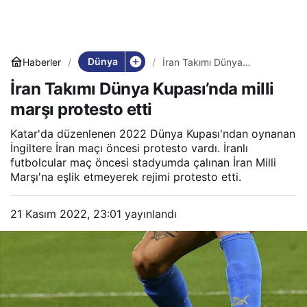
Dünya
Haberler
İran Takımı Dünya
Kupası’nda milli marşı
İran Takımı Dünya Kupası’nda milli
protesto etti
marşı protesto etti
Katar'da düzenlenen 2022 Dünya Kupası'ndan oynanan
İngiltere İran maçı öncesi protesto vardı. İranlı
futbolcular maç öncesi stadyumda çalınan İran Milli
Marşı'na eşlik etmeyerek rejimi protesto etti.
21 Kasım 2022, 23:01
yayınlandı