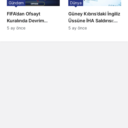
Gündem
Dünya
FIFA’dan Ofsayt
Güney Kıbrıs’daki İngiliz
Kuralında Devrim
Üssüne İHA Saldırısı:
Niteliğinde Onay
Patlama, Sirenler ve
5 ay önce
5 ay önce
Alarm Durumu