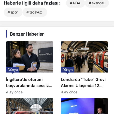
Haberle ilgili daha fazlası:
# NBA
# skandal
# spor
# tecavüz
Benzer Haberler
Dünya
Dünya
İngiltere’de oturum
Londra’da “Tube” Grevi
başvurularında sessiz
Alarmı: Ulaşımda 12
kriz: Büyükelçilikten
Günlük Kaos Kapıda
4 ay önce
4 ay önce
açıklama!