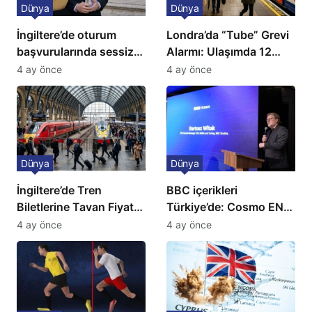
Dünya
Dünya
İngiltere’de oturum
Londra’da “Tube” Grevi
başvurularında sessiz
Alarmı: Ulaşımda 12
kriz: Büyükelçilikten
Günlük Kaos Kapıda
4 ay önce
4 ay önce
açıklama!
Dünya
Dünya
İngiltere’de Tren
BBC içerikleri
Biletlerine Tavan Fiyat:
Türkiye’de: Cosmo EN
Ulaşımda Yeni
ve BBC Player yayında
4 ay önce
4 ay önce
Düzenleme