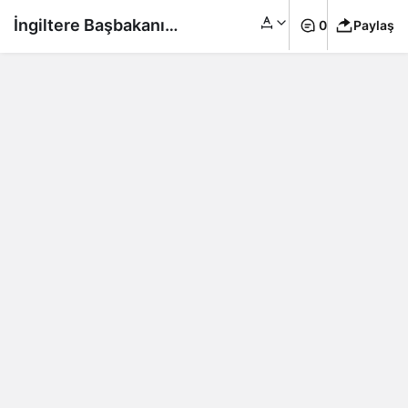
İngiltere Başbakanı
0
Paylaş
Sunak’tan Brexit
açıklaması