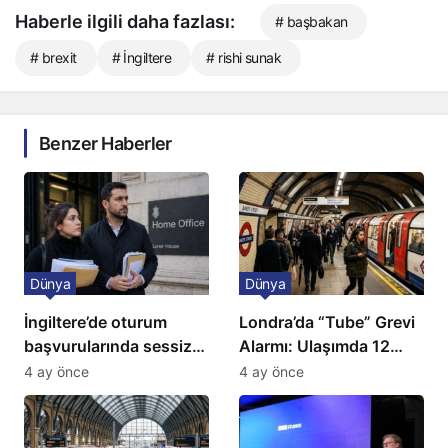
Haberle ilgili daha fazlası:
# başbakan
# brexit
# İngiltere
# rishi sunak
Benzer Haberler
Dünya
Dünya
İngiltere’de oturum
Londra’da “Tube” Grevi
başvurularında sessiz
Alarmı: Ulaşımda 12
kriz: Büyükelçilikten
Günlük Kaos Kapıda
4 ay önce
4 ay önce
açıklama!