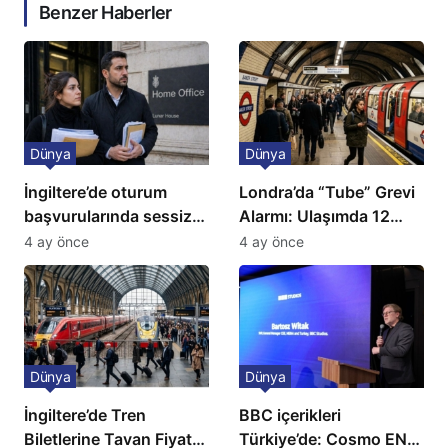
Benzer Haberler
Dünya
Dünya
İngiltere’de oturum
Londra’da “Tube” Grevi
başvurularında sessiz
Alarmı: Ulaşımda 12
kriz: Büyükelçilikten
Günlük Kaos Kapıda
4 ay önce
4 ay önce
açıklama!
Dünya
Dünya
İngiltere’de Tren
BBC içerikleri
Biletlerine Tavan Fiyat:
Türkiye’de: Cosmo EN