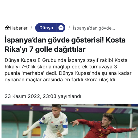
Dünya
Haberler
İspanya’dan gövde
gösterisi! Kosta Rika’yı 7
İspanya’dan gövde gösterisi! Kosta
golle dağıttılar
Rika’yı 7 golle dağıttılar
Dünya Kupası E Grubu'nda İspanya zayıf rakibi Kosta
Rika'yı 7-0'lık skorla mağlup ederek turnuvaya 3
puanla 'merhaba' dedi. Dünya Kupası'nda şu ana kadar
oynanan maçlar arasında en farklı skora ulaşıldı.
23 Kasım 2022, 23:03
yayınlandı