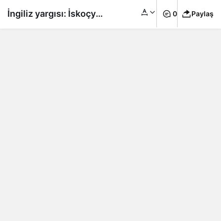
İngiliz yargısı: İskoçya
0
Paylaş
yeni bağımsızlık
referandumu
düzenleyemez