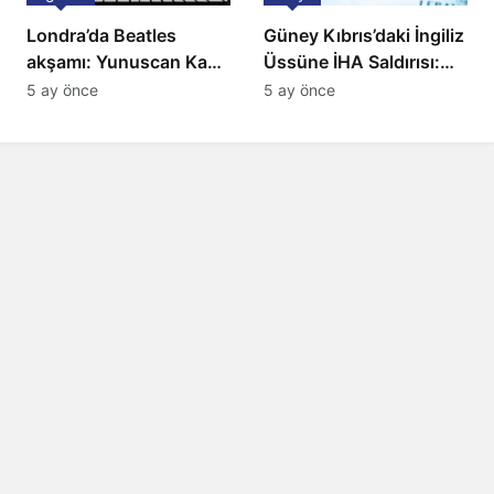
Londra’da Beatles
Güney Kıbrıs’daki İngiliz
akşamı: Yunuscan Kaya
Üssüne İHA Saldırısı:
klasik yorumuyla
Patlama, Sirenler ve
5 ay önce
5 ay önce
sahnede
Alarm Durumu