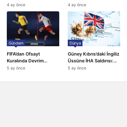
Ulaşımda Yeni
ve BBC Player yayında
4 ay önce
4 ay önce
Düzenleme
Gündem
Dünya
FIFA’dan Ofsayt
Güney Kıbrıs’daki İngiliz
Kuralında Devrim
Üssüne İHA Saldırısı:
Niteliğinde Onay
Patlama, Sirenler ve
5 ay önce
5 ay önce
Alarm Durumu