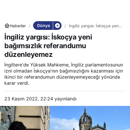
Dünya
Haberler
İngiliz yargısı: İskoçya yeni
bağımsızlık referandumu
İngiliz yargısı: İskoçya yeni
düzenleyemez
bağımsızlık referandumu
düzenleyemez
İngiltere'de Yüksek Mahkeme, İngiliz parlamentosunun
izni olmadan İskoçya'nın bağımsızlığını kazanması için
ikinci bir referandumun düzenleyemeyeceği yönünde
karar verdi.
23 Kasım 2022, 22:24
yayınlandı