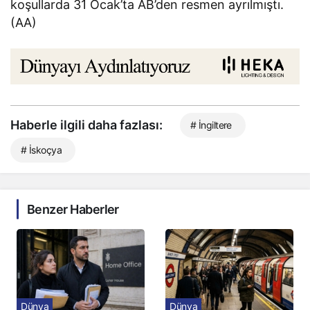
koşullarda 31 Ocak’ta AB’den resmen ayrılmıştı.
(AA)
Haberle ilgili daha fazlası:
# İngiltere
# İskoçya
Benzer Haberler
Dünya
Dünya