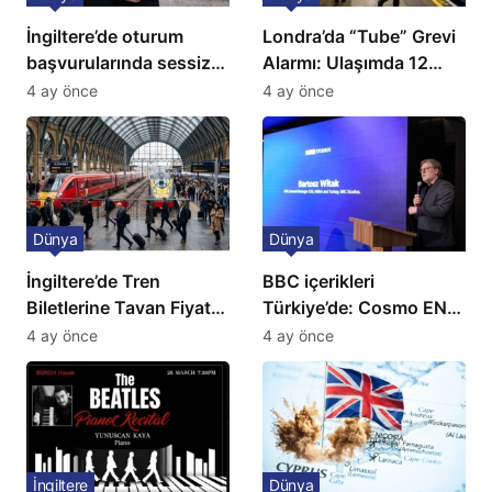
İngiltere’de oturum
Londra’da “Tube” Grevi
başvurularında sessiz
Alarmı: Ulaşımda 12
kriz: Büyükelçilikten
Günlük Kaos Kapıda
4 ay önce
4 ay önce
açıklama!
Dünya
Dünya
İngiltere’de Tren
BBC içerikleri
Biletlerine Tavan Fiyat:
Türkiye’de: Cosmo EN
Ulaşımda Yeni
ve BBC Player yayında
4 ay önce
4 ay önce
Düzenleme
İngiltere
Dünya