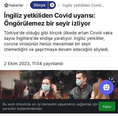
Dünya
Haberler
İngiliz yetkiliden Covid
uyarısı: Öngörülemez bir
İngiliz yetkiliden Covid uyarısı:
seyir izliyor
Öngörülemez bir seyir izliyor
Türkiye'de olduğu gibi birçok ülkede artan Covid vaka
sayısı İngiltere'de endişe yaratıyor. İngiliz yetkililer,
corona virüsünün henüz mevsimsel bir seyir
izlemediğini ve şaşırtmaya devam edeceğini söyledi.
2 Ekim 2023, 11:54
yayınlandı
Bu web sitesinde en iyi deneyimi yaşamanızı sağlamak için
Kabul
çerezler kullanılmaktadır.