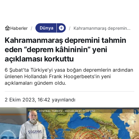
Dünya
Haberler
Kahramanmaraş depremini
tahmin eden “deprem
Kahramanmaraş depremini tahmin
kâhininin” yeni açıklaması
korkuttu
eden “deprem kâhininin” yeni
açıklaması korkuttu
6 Şubat'ta Türkiye'yi yasa boğan depremlerin ardından
ünlenen Hollandalı Frank Hoogerbeets'in yeni
açıklamaları gündem oldu.
2 Ekim 2023, 16:42
yayınlandı