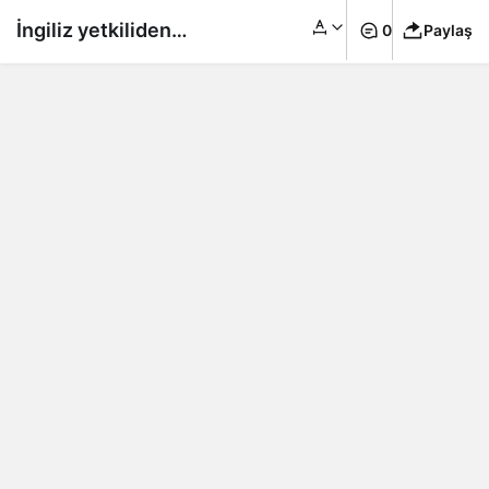
İngiliz yetkiliden
0
Paylaş
Covid uyarısı:
Öngörülemez bir seyir
izliyor