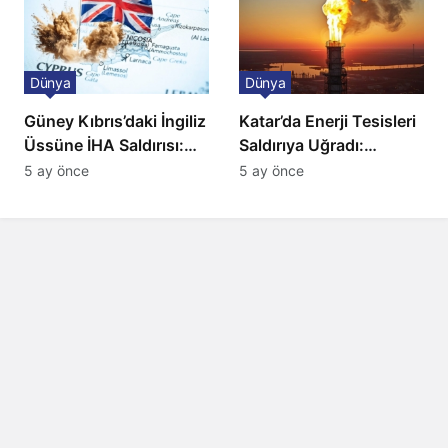
Dünya
Dünya
Güney Kıbrıs’daki İngiliz
Katar’da Enerji Tesisleri
Üssüne İHA Saldırısı:
Saldırıya Uğradı:
Patlama, Sirenler ve
Avrupa’da Doğalgaz
5 ay önce
5 ay önce
Alarm Durumu
Fiyatlarında Sert Artış