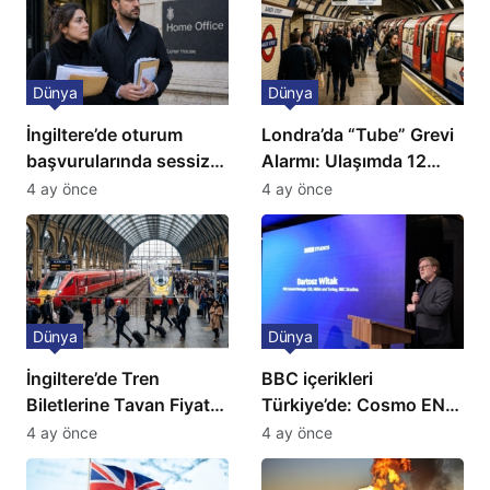
Dünya
Dünya
İngiltere’de oturum
Londra’da “Tube” Grevi
başvurularında sessiz
Alarmı: Ulaşımda 12
kriz: Büyükelçilikten
Günlük Kaos Kapıda
4 ay önce
4 ay önce
açıklama!
Dünya
Dünya
İngiltere’de Tren
BBC içerikleri
Biletlerine Tavan Fiyat:
Türkiye’de: Cosmo EN
Ulaşımda Yeni
ve BBC Player yayında
4 ay önce
4 ay önce
Düzenleme