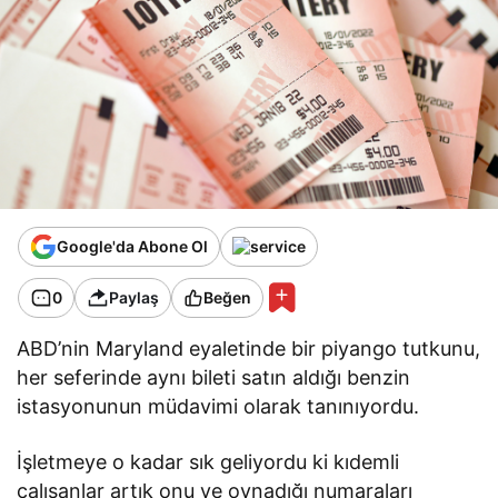
Google'da Abone Ol
0
Paylaş
Beğen
ABD’nin Maryland eyaletinde bir piyango tutkunu,
her seferinde aynı bileti satın aldığı benzin
istasyonunun müdavimi olarak tanınıyordu.
İşletmeye o kadar sık geliyordu ki kıdemli
çalışanlar artık onu ve oynadığı numaraları