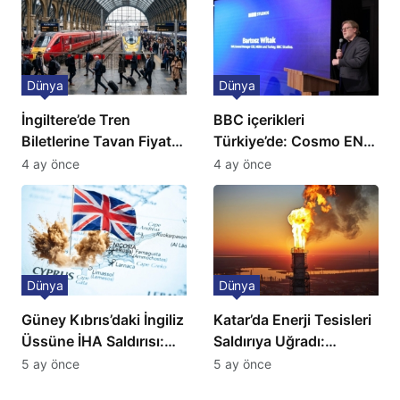
Dünya
Dünya
İngiltere’de Tren
BBC içerikleri
Biletlerine Tavan Fiyat:
Türkiye’de: Cosmo EN
Ulaşımda Yeni
ve BBC Player yayında
4 ay önce
4 ay önce
Düzenleme
Dünya
Dünya
Güney Kıbrıs’daki İngiliz
Katar’da Enerji Tesisleri
Üssüne İHA Saldırısı:
Saldırıya Uğradı:
Patlama, Sirenler ve
Avrupa’da Doğalgaz
5 ay önce
5 ay önce
Alarm Durumu
Fiyatlarında Sert Artış