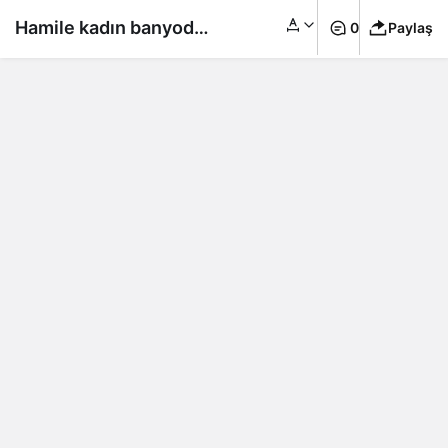
Hamile kadın banyoda
0
Paylaş
telefonunu şarj
ederken akıma kapıldı