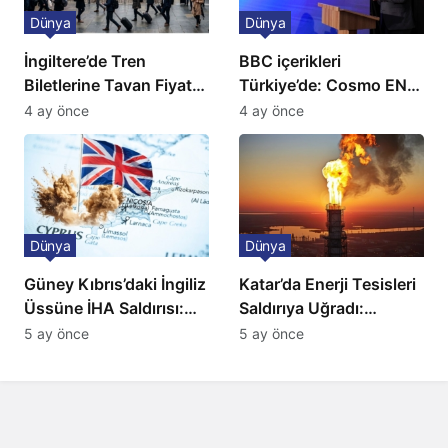
Dünya
Dünya
İngiltere’de Tren
BBC içerikleri
Biletlerine Tavan Fiyat:
Türkiye’de: Cosmo EN
Ulaşımda Yeni
ve BBC Player yayında
4 ay önce
4 ay önce
Düzenleme
Dünya
Dünya
Güney Kıbrıs’daki İngiliz
Katar’da Enerji Tesisleri
Üssüne İHA Saldırısı:
Saldırıya Uğradı:
Patlama, Sirenler ve
Avrupa’da Doğalgaz
5 ay önce
5 ay önce
Alarm Durumu
Fiyatlarında Sert Artış