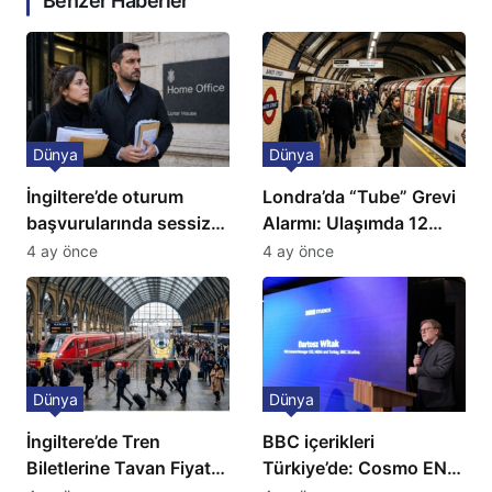
Benzer Haberler
Dünya
Dünya
İngiltere’de oturum
Londra’da “Tube” Grevi
başvurularında sessiz
Alarmı: Ulaşımda 12
kriz: Büyükelçilikten
Günlük Kaos Kapıda
4 ay önce
4 ay önce
açıklama!
Dünya
Dünya
İngiltere’de Tren
BBC içerikleri
Biletlerine Tavan Fiyat:
Türkiye’de: Cosmo EN