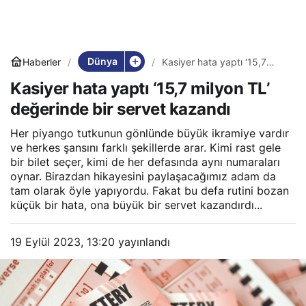
Dünya
Haberler
Kasiyer hata yaptı ‘15,7
milyon TL’ değerinde bir
Kasiyer hata yaptı ‘15,7 milyon TL’
servet kazandı
değerinde bir servet kazandı
Her piyango tutkunun gönlünde büyük ikramiye vardır
ve herkes şansını farklı şekillerde arar. Kimi rast gele
bir bilet seçer, kimi de her defasında aynı numaraları
oynar. Birazdan hikayesini paylaşacağımız adam da
tam olarak öyle yapıyordu. Fakat bu defa rutini bozan
küçük bir hata, ona büyük bir servet kazandırdı...
19 Eylül 2023, 13:20
yayınlandı