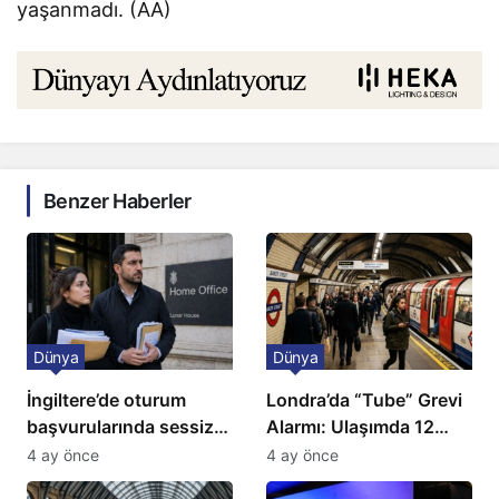
yaşanmadı. (AA)
Benzer Haberler
Dünya
Dünya
İngiltere’de oturum
Londra’da “Tube” Grevi
başvurularında sessiz
Alarmı: Ulaşımda 12
kriz: Büyükelçilikten
Günlük Kaos Kapıda
4 ay önce
4 ay önce
açıklama!