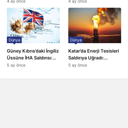
Ulaşımda Yeni
ve BBC Player yayında
4 ay önce
4 ay önce
Düzenleme
Dünya
Dünya
Güney Kıbrıs’daki İngiliz
Katar’da Enerji Tesisleri
Üssüne İHA Saldırısı:
Saldırıya Uğradı:
Patlama, Sirenler ve
Avrupa’da Doğalgaz
5 ay önce
5 ay önce
Alarm Durumu
Fiyatlarında Sert Artış