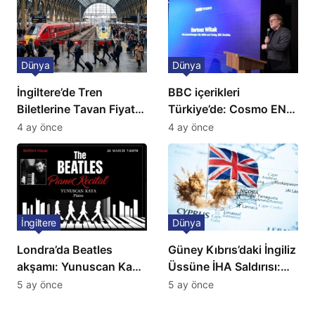
Dünya
Dünya
İngiltere’de Tren
BBC içerikleri
Biletlerine Tavan Fiyat:
Türkiye’de: Cosmo EN
Ulaşımda Yeni
ve BBC Player yayında
4 ay önce
4 ay önce
Düzenleme
İngiltere
Dünya
Londra’da Beatles
Güney Kıbrıs’daki İngiliz
akşamı: Yunuscan Kaya
Üssüne İHA Saldırısı:
klasik yorumuyla
Patlama, Sirenler ve
5 ay önce
5 ay önce
sahnede
Alarm Durumu