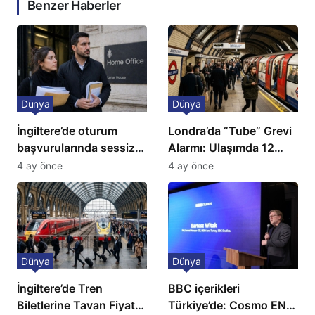
Benzer Haberler
Dünya
Dünya
İngiltere’de oturum
Londra’da “Tube” Grevi
başvurularında sessiz
Alarmı: Ulaşımda 12
kriz: Büyükelçilikten
Günlük Kaos Kapıda
4 ay önce
4 ay önce
açıklama!
Dünya
Dünya
İngiltere’de Tren
BBC içerikleri
Biletlerine Tavan Fiyat:
Türkiye’de: Cosmo EN