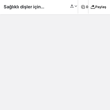
Sağlıklı dişler için
0
Paylaş
tercih edilmesi ve
kaçınılması gereken
yiyecekler