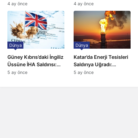
Ulaşımda Yeni
ve BBC Player yayında
4 ay önce
4 ay önce
Düzenleme
Dünya
Dünya
Güney Kıbrıs’daki İngiliz
Katar’da Enerji Tesisleri
Üssüne İHA Saldırısı:
Saldırıya Uğradı:
Patlama, Sirenler ve
Avrupa’da Doğalgaz
5 ay önce
5 ay önce
Alarm Durumu
Fiyatlarında Sert Artış