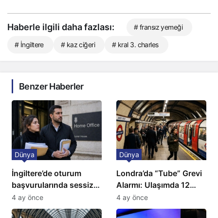
Haberle ilgili daha fazlası:
# fransız yemeği
# İngiltere
# kaz ciğeri
# kral 3. charles
Benzer Haberler
Dünya
Dünya
İngiltere’de oturum
Londra’da “Tube” Grevi
başvurularında sessiz
Alarmı: Ulaşımda 12
kriz: Büyükelçilikten
Günlük Kaos Kapıda
4 ay önce
4 ay önce
açıklama!