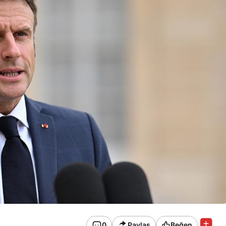
0
Paylaş
Beğen