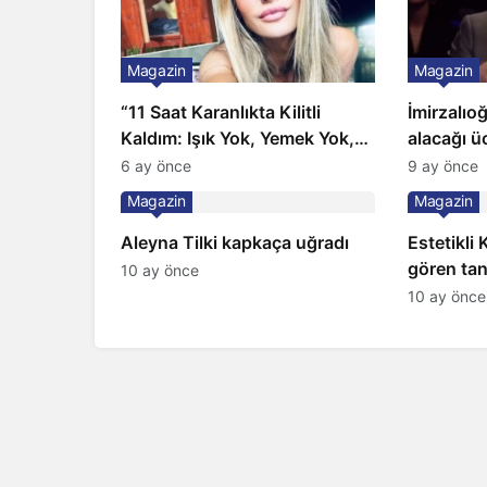
Magazin
Magazin
“11 Saat Karanlıkta Kilitli
İmirzalıo
Kaldım: Işık Yok, Yemek Yok,
alacağı üc
Tuvalet Yok!” Çağla Şikel’den
Gözünü 2 
6 ay önce
9 ay önce
Şok İtiraf
Magazin
Magazin
Aleyna Tilki kapkaça uğradı
Estetikli
gören tan
10 ay önce
şaşırttı
10 ay önce