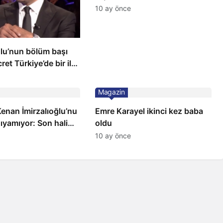
10 ay önce
ğlu’nun bölüm başı
ret Türkiye’de bir ilk:
ilçeye dikti!
Magazin
 Kenan İmirzalıoğlu’nu
Emre Karayel ikinci kez baba
ıyamıyor: Son hali
oldu
10 ay önce