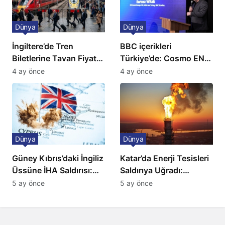
Dünya
Dünya
İngiltere’de Tren
BBC içerikleri
Biletlerine Tavan Fiyat:
Türkiye’de: Cosmo EN
Ulaşımda Yeni
ve BBC Player yayında
4 ay önce
4 ay önce
Düzenleme
Dünya
Dünya
Güney Kıbrıs’daki İngiliz
Katar’da Enerji Tesisleri
Üssüne İHA Saldırısı:
Saldırıya Uğradı:
Patlama, Sirenler ve
Avrupa’da Doğalgaz
5 ay önce
5 ay önce
Alarm Durumu
Fiyatlarında Sert Artış