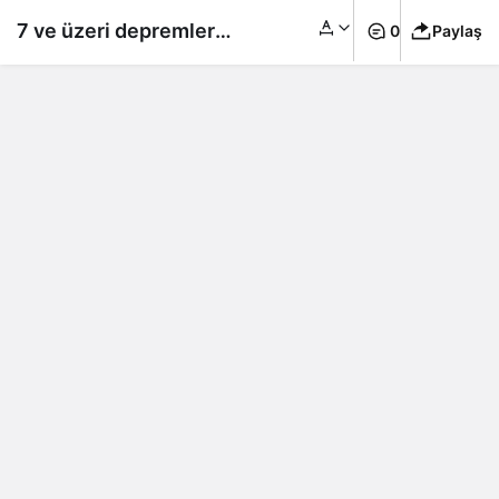
7 ve üzeri depremleri
0
Paylaş
tam 2 saat önceden
haber verebilecek
formül bulundu