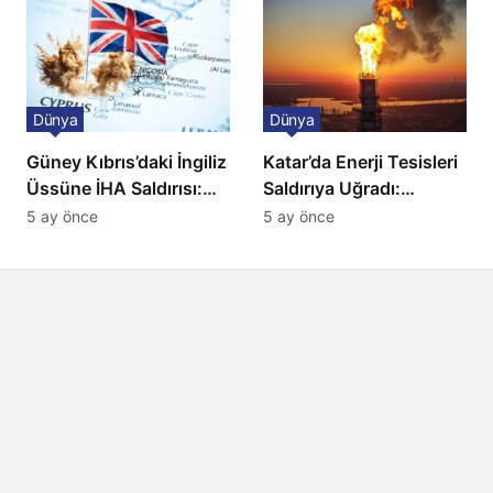
Dünya
Dünya
Güney Kıbrıs’daki İngiliz
Katar’da Enerji Tesisleri
Üssüne İHA Saldırısı:
Saldırıya Uğradı:
Patlama, Sirenler ve
Avrupa’da Doğalgaz
5 ay önce
5 ay önce
Alarm Durumu
Fiyatlarında Sert Artış