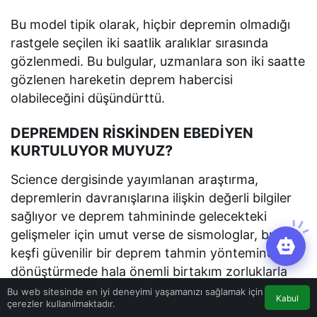
Bu model tipik olarak, hiçbir depremin olmadığı
rastgele seçilen iki saatlik aralıklar sırasında
gözlenmedi. Bu bulgular, uzmanlara son iki saatte
gözlenen hareketin deprem habercisi
olabileceğini düşündürttü.
DEPREMDEN RİSKİNDEN EBEDİYEN
KURTULUYOR MUYUZ?
Science dergisinde yayımlanan araştırma,
depremlerin davranışlarına ilişkin değerli bilgiler
sağlıyor ve deprem tahmininde gelecekteki
gelişmeler için umut verse de sismologlar, bu
keşfi güvenilir bir deprem tahmin yöntemine
dönüştürmede hala önemli birtakım zorluklarla
karşı karşıya.
Bu web sitesinde en iyi deneyimi yaşamanızı sağlamak için
Kabul
çerezler kullanılmaktadır.