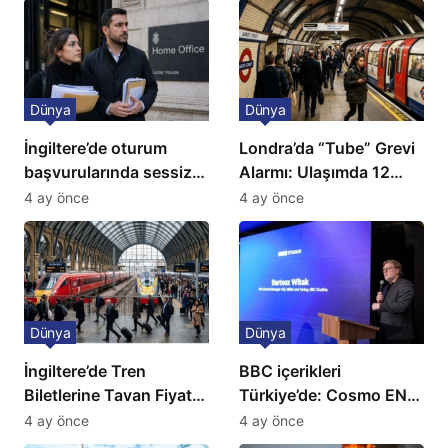
Dünya
Dünya
İngiltere’de oturum
Londra’da “Tube” Grevi
başvurularında sessiz
Alarmı: Ulaşımda 12
kriz: Büyükelçilikten
Günlük Kaos Kapıda
4 ay önce
4 ay önce
açıklama!
Dünya
Dünya
İngiltere’de Tren
BBC içerikleri
Biletlerine Tavan Fiyat:
Türkiye’de: Cosmo EN
Ulaşımda Yeni
ve BBC Player yayında
4 ay önce
4 ay önce
Düzenleme