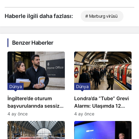
Haberle ilgili daha fazlası:
# Marburg virüsü
Benzer Haberler
Dünya
Dünya
İngiltere’de oturum
Londra’da “Tube” Grevi
başvurularında sessiz
Alarmı: Ulaşımda 12
kriz: Büyükelçilikten
Günlük Kaos Kapıda
4 ay önce
4 ay önce
açıklama!