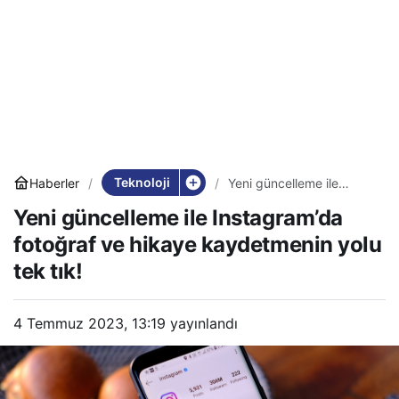
Teknoloji
Haberler
Yeni güncelleme ile
Instagram’da fotoğraf ve
Yeni güncelleme ile Instagram’da
hikaye kaydetmenin yolu
tek tık!
fotoğraf ve hikaye kaydetmenin yolu
tek tık!
4 Temmuz 2023, 13:19
yayınlandı