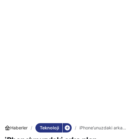
Teknoloji
Haberler
iPhone’unuzdaki arka
plan uygulamalarını
sürekli kapatıyorsanız