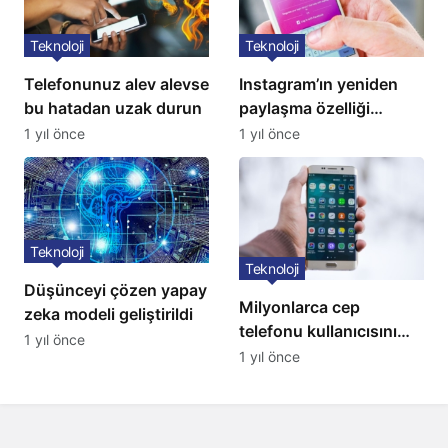
Teknoloji
Teknoloji
Telefonunuz alev alevse
Instagram’ın yeniden
bu hatadan uzak durun
paylaşma özelliği
kullanıma açıldı
1 yıl önce
1 yıl önce
Teknoloji
Teknoloji
Düşünceyi çözen yapay
Milyonlarca cep
zeka modeli geliştirildi
telefonu kullanıcısını
1 yıl önce
ilgilendiren karar: 31
1 yıl önce
Temmuz’da hepsi
silinecek