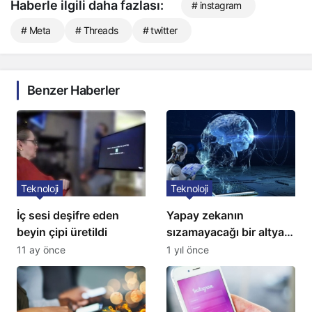
Haberle ilgili daha fazlası:
# instagram
# Meta
# Threads
# twitter
Benzer Haberler
Teknoloji
Teknoloji
İç sesi deşifre eden
Yapay zekanın
beyin çipi üretildi
sızamayacağı bir altyapı
geliştirildi
11 ay önce
1 yıl önce