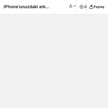
iPhone’unuzdaki arka
0
Paylaş
plan uygulamalarını
sürekli kapatıyorsanız
hata yapıyorsunuz!