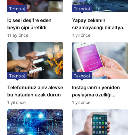
Teknoloji
Teknoloji
İç sesi deşifre eden
Yapay zekanın
beyin çipi üretildi
sızamayacağı bir altyapı
geliştirildi
11 ay önce
1 yıl önce
Teknoloji
Teknoloji
Telefonunuz alev alevse
Instagram’ın yeniden
bu hatadan uzak durun
paylaşma özelliği
kullanıma açıldı
1 yıl önce
1 yıl önce