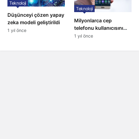
Teknoloji
Teknoloji
Düşünceyi çözen yapay
Milyonlarca cep
zeka modeli geliştirildi
telefonu kullanıcısını
1 yıl önce
ilgilendiren karar: 31
1 yıl önce
Temmuz’da hepsi
silinecek