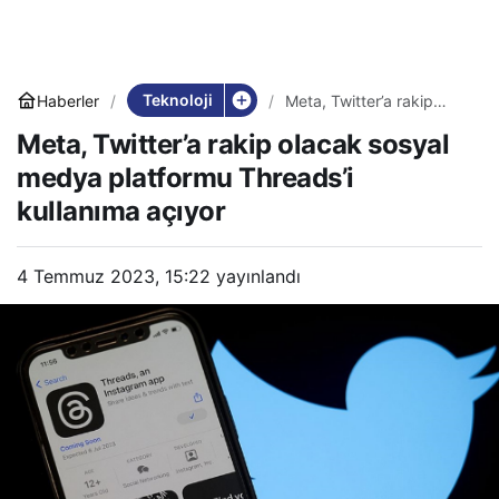
Teknoloji
Haberler
Meta, Twitter’a rakip
olacak sosyal medya
Meta, Twitter’a rakip olacak sosyal
platformu Threads’i
kullanıma açıyor
medya platformu Threads’i
kullanıma açıyor
4 Temmuz 2023, 15:22
yayınlandı