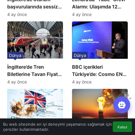
başvurularında sessiz
Alarmı: Ulaşımda 12
kriz: Büyükelçilikten
Günlük Kaos Kapıda
4 ay önce
4 ay önce
açıklama!
Dünya
Dünya
İngiltere’de Tren
BBC içerikleri
Biletlerine Tavan Fiyat:
Türkiye’de: Cosmo EN
Ulaşımda Yeni
ve BBC Player yayında
4 ay önce
4 ay önce
Düzenleme
Dünya
Dünya
Bu web sitesinde en iyi deneyimi yaşamanızı sağlamak için
Kabul
çerezler kullanılmaktadır.
Güney Kıbrıs’daki İngiliz
Katar’da Enerji Tesisleri