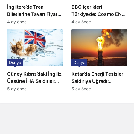
İngiltere’de Tren
BBC içerikleri
Biletlerine Tavan Fiyat:
Türkiye’de: Cosmo EN
Ulaşımda Yeni
ve BBC Player yayında
4 ay önce
4 ay önce
Düzenleme
Dünya
Dünya
Güney Kıbrıs’daki İngiliz
Katar’da Enerji Tesisleri
Üssüne İHA Saldırısı:
Saldırıya Uğradı:
Patlama, Sirenler ve
Avrupa’da Doğalgaz
5 ay önce
5 ay önce
Alarm Durumu
Fiyatlarında Sert Artış