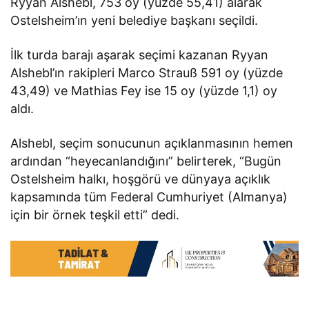
Ryyan Alshebl, 753 oy (yüzde 55,41) alarak
Ostelsheim’ın yeni belediye başkanı seçildi.
İlk turda barajı aşarak seçimi kazanan Ryyan
Alshebl’ın rakipleri Marco Strauß 591 oy (yüzde
43,49) ve Mathias Fey ise 15 oy (yüzde 1,1) oy
aldı.
Alshebl, seçim sonucunun açıklanmasının hemen
ardından “heyecanlandığını” belirterek, “Bugün
Ostelsheim halkı, hoşgörü ve dünyaya açıklık
kapsamında tüm Federal Cumhuriyet (Almanya)
için bir örnek teşkil etti” dedi.