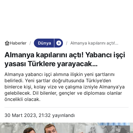
Dünya
Haberler
Almanya kapılarını açtı!
Yabancı işçi yasası Türklere
Almanya kapılarını açtı! Yabancı işçi
yarayacak…
yasası Türklere yarayacak…
Almanya yabancı işçi alımına ilişkin yeni şartlarını
belirledi. Yeni şartlar doğrultusunda Türkiye’den
binlerce kişi, kolay vize ve çalışma izniyle Almanya’ya
gelebilecek. Dil bilenler, gençler ve diploması olanlar
öncelikli olacak.
30 Mart 2023, 21:32
yayınlandı