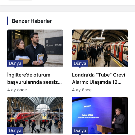
Benzer Haberler
Dünya
Dünya
İngiltere’de oturum
Londra’da “Tube” Grevi
başvurularında sessiz
Alarmı: Ulaşımda 12
kriz: Büyükelçilikten
Günlük Kaos Kapıda
4 ay önce
4 ay önce
açıklama!
Dünya
Dünya