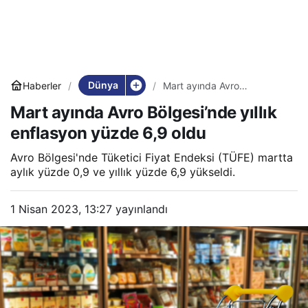
Dünya
Haberler
Mart ayında Avro
Bölgesi’nde yıllık enflasyon
Mart ayında Avro Bölgesi’nde yıllık
yüzde 6,9 oldu
enflasyon yüzde 6,9 oldu
Avro Bölgesi'nde Tüketici Fiyat Endeksi (TÜFE) martta
aylık yüzde 0,9 ve yıllık yüzde 6,9 yükseldi.
1 Nisan 2023, 13:27
yayınlandı