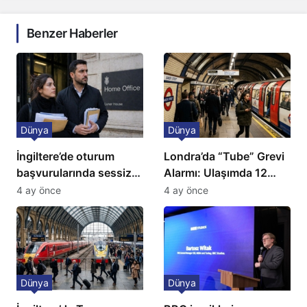
Benzer Haberler
Dünya
Dünya
İngiltere’de oturum
Londra’da “Tube” Grevi
başvurularında sessiz
Alarmı: Ulaşımda 12
kriz: Büyükelçilikten
Günlük Kaos Kapıda
4 ay önce
4 ay önce
açıklama!
Dünya
Dünya