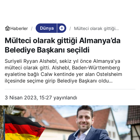
Dünya
Haberler
Mülteci olarak gittiği
Almanya’da Belediye
Mülteci olarak gittiği Almanya’da
Başkanı seçildi
Belediye Başkanı seçildi
Suriyeli Ryyan Alshebl, sekiz yıl önce Almanya'ya
mülteci olarak gitti. Alshebl, Baden-Württemberg
eyaletine bağlı Calw kentinde yer alan Ostelsheim
ilçesinde seçime girip Belediye Başkanı oldu...
3 Nisan 2023, 15:27
yayınlandı