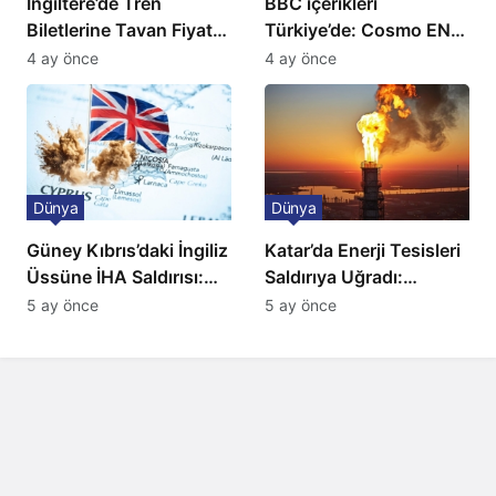
İngiltere’de Tren
BBC içerikleri
Biletlerine Tavan Fiyat:
Türkiye’de: Cosmo EN
Ulaşımda Yeni
ve BBC Player yayında
4 ay önce
4 ay önce
Düzenleme
Dünya
Dünya
Güney Kıbrıs’daki İngiliz
Katar’da Enerji Tesisleri
Üssüne İHA Saldırısı:
Saldırıya Uğradı:
Patlama, Sirenler ve
Avrupa’da Doğalgaz
5 ay önce
5 ay önce
Alarm Durumu
Fiyatlarında Sert Artış