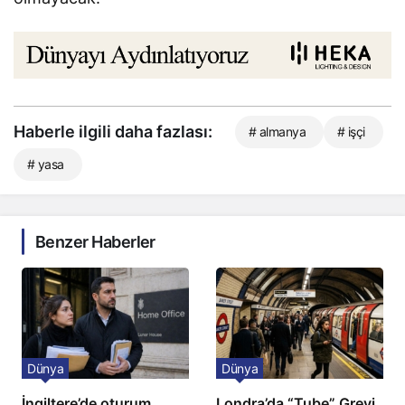
Haberle ilgili daha fazlası:
# almanya
# işçi
# yasa
Benzer Haberler
Dünya
Dünya
İngiltere’de oturum
Londra’da “Tube” Grevi