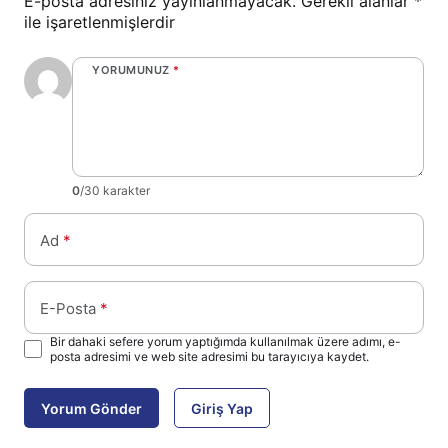
E-posta adresiniz yayınlanmayacak.
Gerekli alanlar
*
ile işaretlenmişlerdir
YORUMUNUZ
*
0
/30 karakter
Ad
*
E-Posta
*
Bir dahaki sefere yorum yaptığımda kullanılmak üzere adımı, e-
posta adresimi ve web site adresimi bu tarayıcıya kaydet.
Yorum Gönder
Giriş Yap