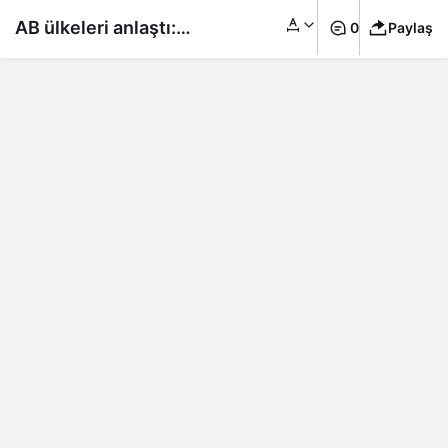
AB ülkeleri anlaştı:
0
Paylaş
Suçluların banka
bilgileri paylaşılacak