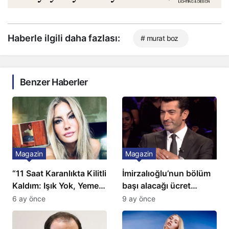
Haberle ilgili daha fazlası:
# murat boz
Benzer Haberler
Magazin
Magazin
“11 Saat Karanlıkta Kilitli
İmirzalıoğlu’nun bölüm
Kaldım: Işık Yok, Yemek
başı alacağı ücret
Yok, Tuvalet Yok!”
Türkiye’de bir ilk:
6 ay önce
9 ay önce
Çağla Şikel’den Şok
Gözünü 2 ilçeye dikti!
İtiraf