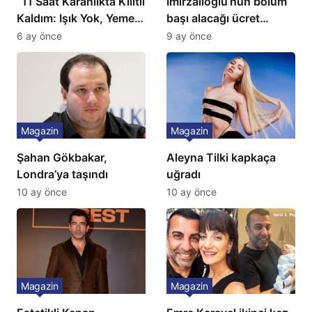
“11 Saat Karanlıkta Kilitli
İmirzalıoğlu’nun bölüm
Kaldım: Işık Yok, Yemek
başı alacağı ücret
Yok, Tuvalet Yok!”
Türkiye’de bir ilk:
6 ay önce
9 ay önce
Çağla Şikel’den Şok
Gözünü 2 ilçeye dikti!
İtiraf
Magazin
Magazin
Şahan Gökbakar,
Aleyna Tilki kapkaça
Londra’ya taşındı
uğradı
10 ay önce
10 ay önce
Magazin
Magazin