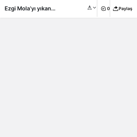
Ezgi Mola’yı yıkan
0
Paylaş
ölüm…