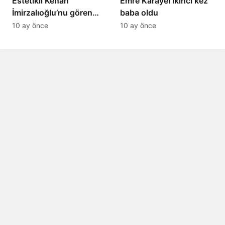
Estetikli Kenan
Emre Karayel ikinci kez
İmirzalıoğlu’nu gören
baba oldu
tanıyamıyor: Son hali
10 ay önce
10 ay önce
şaşırttı