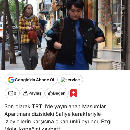
Google'da Abone Ol
0
Paylaş
Beğen
Son olarak TRT 1’de yayınlanan Masumlar
Apartmanı dizisideki Safiye karakteriyle
izleyicilerin karşısına çıkan ünlü oyuncu Ezgi
Mola, köpeğini kaybetti.