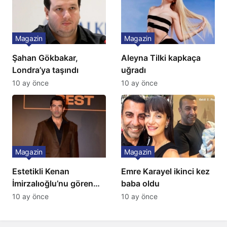
Magazin
Magazin
Şahan Gökbakar,
Aleyna Tilki kapkaça
Londra’ya taşındı
uğradı
10 ay önce
10 ay önce
Magazin
Magazin
Estetikli Kenan
Emre Karayel ikinci kez
İmirzalıoğlu’nu gören
baba oldu
tanıyamıyor: Son hali
10 ay önce
10 ay önce
şaşırttı