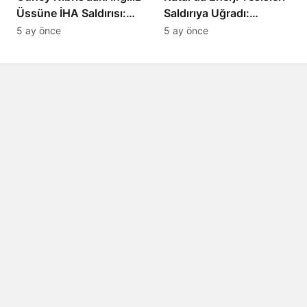
Üssüne İHA Saldırısı:
Saldırıya Uğradı:
Patlama, Sirenler ve
Avrupa’da Doğalgaz
5 ay önce
5 ay önce
Alarm Durumu
Fiyatlarında Sert Artış