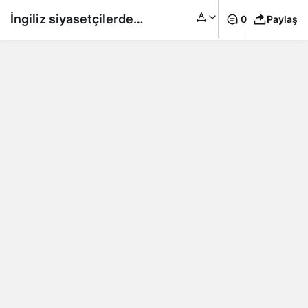
İngiliz siyasetçilerden
0
Paylaş
Türkiye’ye mektup:
‘Türkmen, işçilerin
haklarını savundu’