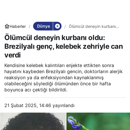
Dünya
Haberler
Ölümcül deneyin kurbanı
oldu: Brezilyalı genç,
Ölümcül deneyin kurbanı oldu:
kelebek zehriyle can verdi
Brezilyalı genç, kelebek zehriyle can
verdi
Kendisine kelebek kalıntıları enjekte ettikten sonra
hayatını kaybeden Brezilyalı gencin, doktorların alerjik
reaksiyon ya da enfeksiyondan kaynaklanmış
olabileceğini söylediği ölümünden önce bir hafta
boyunca acı çektiği bildirildi.
21 Şubat 2025, 14:46
yayınlandı