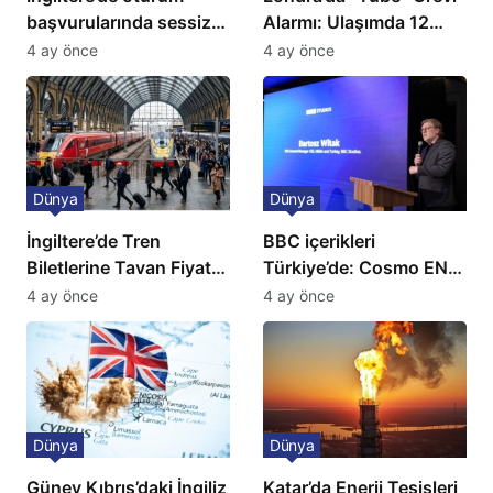
başvurularında sessiz
Alarmı: Ulaşımda 12
kriz: Büyükelçilikten
Günlük Kaos Kapıda
4 ay önce
4 ay önce
açıklama!
Dünya
Dünya
İngiltere’de Tren
BBC içerikleri
Biletlerine Tavan Fiyat:
Türkiye’de: Cosmo EN
Ulaşımda Yeni
ve BBC Player yayında
4 ay önce
4 ay önce
Düzenleme
Dünya
Dünya
Güney Kıbrıs’daki İngiliz
Katar’da Enerji Tesisleri