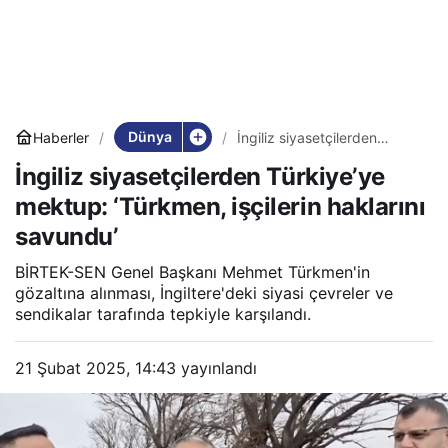
Dünya
Haberler
İngiliz siyasetçilerden
Türkiye’ye mektup:
İngiliz siyasetçilerden Türkiye’ye
‘Türkmen, işçilerin haklarını
savundu’
mektup: ‘Türkmen, işçilerin haklarını
savundu’
BİRTEK-SEN Genel Başkanı Mehmet Türkmen'in
gözaltına alınması, İngiltere'deki siyasi çevreler ve
sendikalar tarafında tepkiyle karşılandı.
21 Şubat 2025, 14:43
yayınlandı