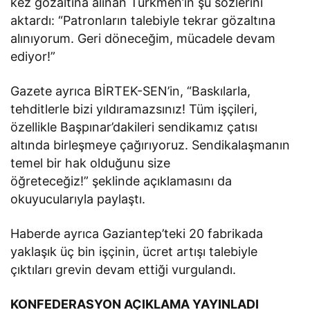
kez gözaltına alınan Türkmen’in şu sözlerini
aktardı: “Patronların talebiyle tekrar gözaltına
alınıyorum. Geri döneceğim, mücadele devam
ediyor!”
Gazete ayrıca BİRTEK-SEN’in, “Baskılarla,
tehditlerle bizi yıldıramazsınız! Tüm işçileri,
özellikle Başpınar’dakileri sendikamız çatısı
altında birleşmeye çağırıyoruz. Sendikalaşmanın
temel bir hak olduğunu size
öğreteceğiz!” şeklinde açıklamasını da
okuyucularıyla paylaştı.
Haberde ayrıca Gaziantep’teki 20 fabrikada
yaklaşık üç bin işçinin, ücret artışı talebiyle
çıktıları grevin devam ettiği vurgulandı.
KONFEDERASYON AÇIKLAMA YAYINLADI