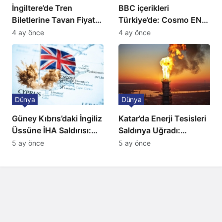
İngiltere’de Tren
BBC içerikleri
Biletlerine Tavan Fiyat:
Türkiye’de: Cosmo EN
Ulaşımda Yeni
ve BBC Player yayında
4 ay önce
4 ay önce
Düzenleme
Dünya
Dünya
Güney Kıbrıs’daki İngiliz
Katar’da Enerji Tesisleri
Üssüne İHA Saldırısı:
Saldırıya Uğradı:
Patlama, Sirenler ve
Avrupa’da Doğalgaz
5 ay önce
5 ay önce
Alarm Durumu
Fiyatlarında Sert Artış