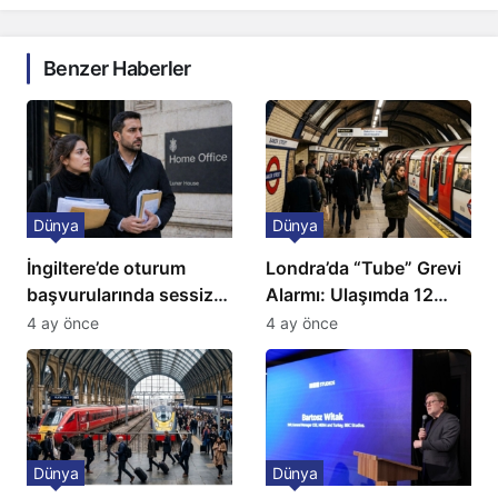
Benzer Haberler
Dünya
Dünya
İngiltere’de oturum
Londra’da “Tube” Grevi
başvurularında sessiz
Alarmı: Ulaşımda 12
kriz: Büyükelçilikten
Günlük Kaos Kapıda
4 ay önce
4 ay önce
açıklama!
Dünya
Dünya