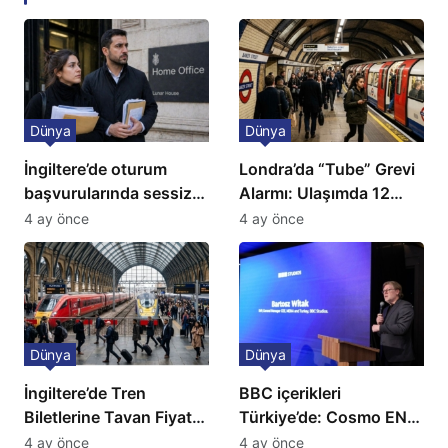
Dünya
Dünya
İngiltere’de oturum
Londra’da “Tube” Grevi
başvurularında sessiz
Alarmı: Ulaşımda 12
kriz: Büyükelçilikten
Günlük Kaos Kapıda
4 ay önce
4 ay önce
açıklama!
Dünya
Dünya
İngiltere’de Tren
BBC içerikleri
Biletlerine Tavan Fiyat:
Türkiye’de: Cosmo EN
Ulaşımda Yeni
ve BBC Player yayında
4 ay önce
4 ay önce