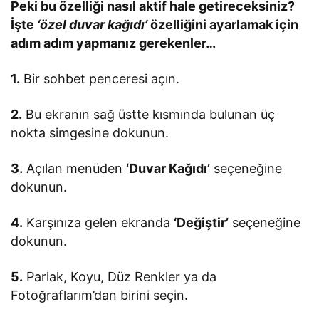
Peki bu özelliği nasıl aktif hale getireceksiniz?
İşte
‘özel duvar kağıdı’
özelliğini ayarlamak için
adım adım yapmanız gerekenler…
1.
Bir sohbet penceresi açın.
2.
Bu ekranın sağ üstte kısmında bulunan üç
nokta simgesine dokunun.
3.
Açılan menüden
‘Duvar Kağıdı’
seçeneğine
dokunun.
4.
Karşınıza gelen ekranda
‘Değiştir’
seçeneğine
dokunun.
5.
Parlak, Koyu, Düz Renkler ya da
Fotoğraflarım’dan birini seçin.