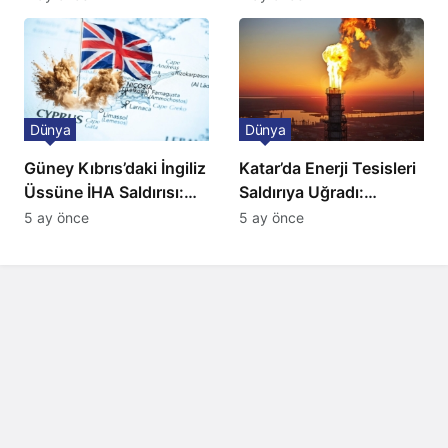
Düzenleme
Dünya
Dünya
Güney Kıbrıs’daki İngiliz
Katar’da Enerji Tesisleri
Üssüne İHA Saldırısı:
Saldırıya Uğradı:
Patlama, Sirenler ve
Avrupa’da Doğalgaz
5 ay önce
5 ay önce
Alarm Durumu
Fiyatlarında Sert Artış