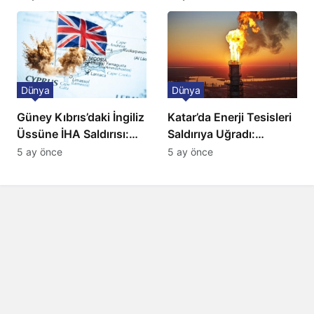
Düzenleme
Dünya
Dünya
Güney Kıbrıs’daki İngiliz
Katar’da Enerji Tesisleri
Üssüne İHA Saldırısı:
Saldırıya Uğradı:
Patlama, Sirenler ve
Avrupa’da Doğalgaz
5 ay önce
5 ay önce
Alarm Durumu
Fiyatlarında Sert Artış