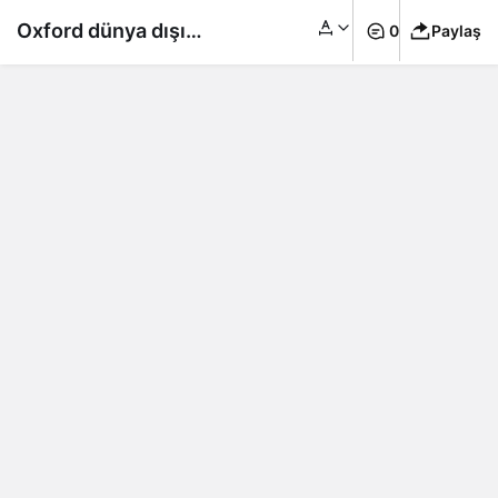
Oxford dünya dışı
0
Paylaş
yaşam araştırmasının
sonuçlarını açıkladı