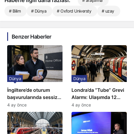
Haberle ilgili daha fazlası:
# araştırma
# Bilim
# Dünya
# Oxford Universty
# uzay
Benzer Haberler
Dünya
Dünya
İngiltere’de oturum
Londra’da “Tube” Grevi
başvurularında sessiz
Alarmı: Ulaşımda 12
kriz: Büyükelçilikten
Günlük Kaos Kapıda
4 ay önce
4 ay önce
açıklama!