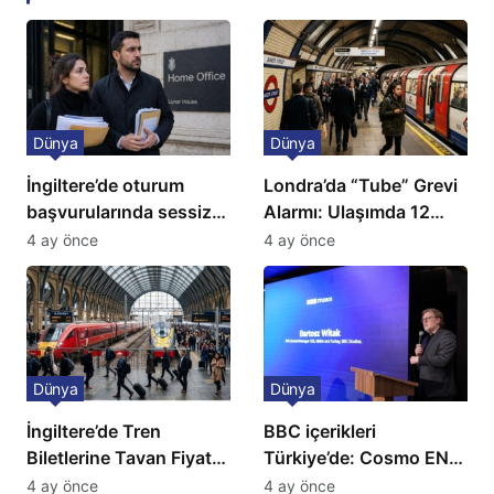
Dünya
Dünya
İngiltere’de oturum
Londra’da “Tube” Grevi
başvurularında sessiz
Alarmı: Ulaşımda 12
kriz: Büyükelçilikten
Günlük Kaos Kapıda
4 ay önce
4 ay önce
açıklama!
Dünya
Dünya
İngiltere’de Tren
BBC içerikleri
Biletlerine Tavan Fiyat:
Türkiye’de: Cosmo EN
Ulaşımda Yeni
ve BBC Player yayında
4 ay önce
4 ay önce