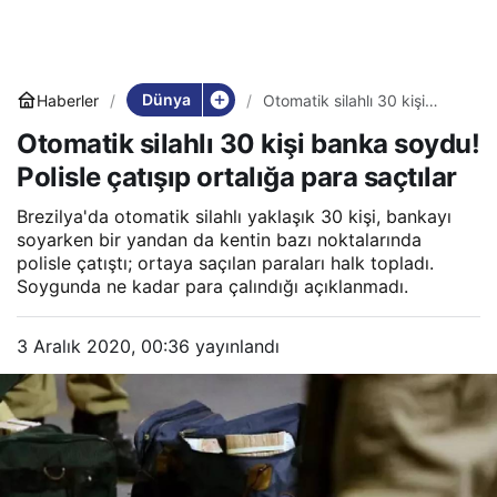
Dünya
Haberler
Otomatik silahlı 30 kişi
banka soydu! Polisle çatışıp
Otomatik silahlı 30 kişi banka soydu!
ortalığa para saçtılar
Polisle çatışıp ortalığa para saçtılar
Brezilya'da otomatik silahlı yaklaşık 30 kişi, bankayı
soyarken bir yandan da kentin bazı noktalarında
polisle çatıştı; ortaya saçılan paraları halk topladı.
Soygunda ne kadar para çalındığı açıklanmadı.
3 Aralık 2020, 00:36
yayınlandı