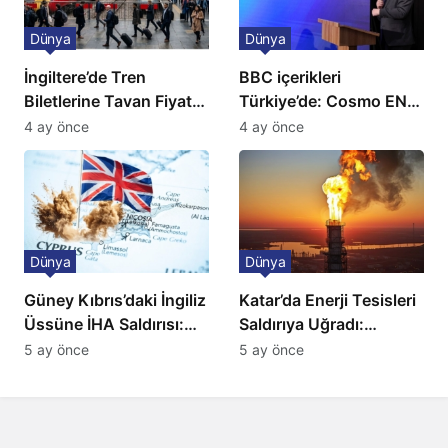
Dünya
Dünya
İngiltere’de Tren
BBC içerikleri
Biletlerine Tavan Fiyat:
Türkiye’de: Cosmo EN
Ulaşımda Yeni
ve BBC Player yayında
4 ay önce
4 ay önce
Düzenleme
Dünya
Dünya
Güney Kıbrıs’daki İngiliz
Katar’da Enerji Tesisleri
Üssüne İHA Saldırısı:
Saldırıya Uğradı:
Patlama, Sirenler ve
Avrupa’da Doğalgaz
5 ay önce
5 ay önce
Alarm Durumu
Fiyatlarında Sert Artış