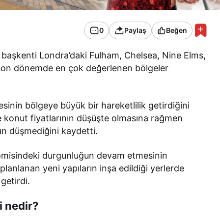
0
Paylaş
Beğen
n başkenti Londra’daki Fulham, Chelsea, Nine Elms,
son dönemde en çok değerlenen bölgeler
sinin bölgeye büyük bir hareketlilik getirdiğini
e konut fiyatlarının düşüşte olmasına rağmen
ğın düşmediğini kaydetti.
nomisindeki durgunluğun devam etmesinin
planlanan yeni yapıların inşa edildiği yerlerde
getirdi.
i nedir?