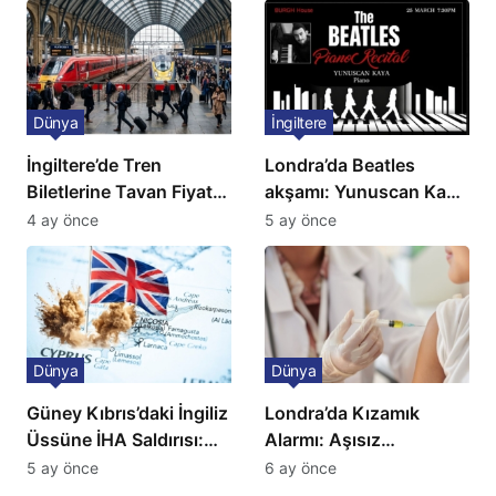
Dünya
İngiltere
İngiltere’de Tren
Londra’da Beatles
Biletlerine Tavan Fiyat:
akşamı: Yunuscan Kaya
Ulaşımda Yeni
klasik yorumuyla
4 ay önce
5 ay önce
Düzenleme
sahnede
Dünya
Dünya
Güney Kıbrıs’daki İngiliz
Londra’da Kızamık
Üssüne İHA Saldırısı:
Alarmı: Aşısız
Patlama, Sirenler ve
Öğrenciler Okullardan
5 ay önce
6 ay önce
Alarm Durumu
Uzaklaştırılacak