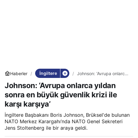
İngiltere
Haberler
Johnson: ‘Avrupa onlarca
yıldan sonra en büyük
Johnson: ‘Avrupa onlarca yıldan
güvenlik krizi ile karşı
karşıya’
sonra en büyük güvenlik krizi ile
karşı karşıya’
İngiltere Başbakanı Boris Johnson, Brüksel'de bulunan
NATO Merkez Karargahı’nda NATO Genel Sekreteri
Jens Stoltenberg ile bir araya geldi.