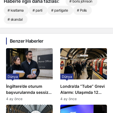
Haberle ilgili daha fazlası:
# boris johnson
# kısıtlama
# parti
# partigate
# Polis
# skandal
Benzer Haberler
Dünya
Dünya
İngiltere’de oturum
Londra’da “Tube” Grevi
başvurularında sessiz
Alarmı: Ulaşımda 12
kriz: Büyükelçilikten
Günlük Kaos Kapıda
4 ay önce
4 ay önce
açıklama!