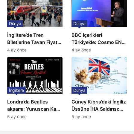
Dünya
Dünya
İngiltere’de Tren
BBC içerikleri
Biletlerine Tavan Fiyat:
Türkiye’de: Cosmo EN
Ulaşımda Yeni
ve BBC Player yayında
4 ay önce
4 ay önce
Düzenleme
İngiltere
Dünya
Londra’da Beatles
Güney Kıbrıs’daki İngiliz
akşamı: Yunuscan Kaya
Üssüne İHA Saldırısı:
klasik yorumuyla
Patlama, Sirenler ve
5 ay önce
5 ay önce
sahnede
Alarm Durumu