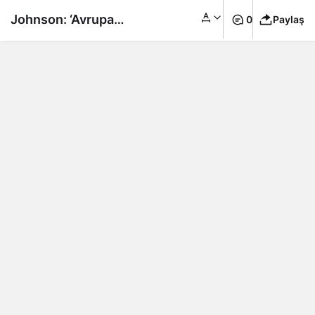
Johnson: ‘Avrupa
0
Paylaş
onlarca yıldan sonra
en büyük güvenlik
krizi ile karşı karşıya’