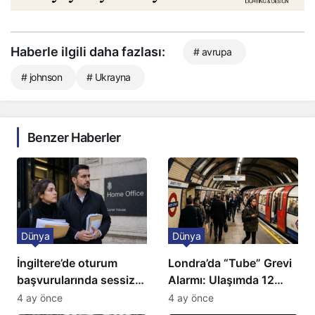
Haberle ilgili daha fazlası:
# avrupa
# johnson
# Ukrayna
Benzer Haberler
Dünya
Dünya
İngiltere’de oturum
Londra’da “Tube” Grevi
başvurularında sessiz
Alarmı: Ulaşımda 12
kriz: Büyükelçilikten
Günlük Kaos Kapıda
4 ay önce
4 ay önce
açıklama!