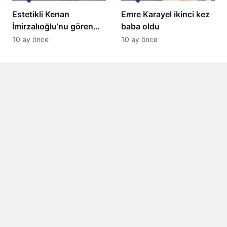
Estetikli Kenan
Emre Karayel ikinci kez
İmirzalıoğlu’nu gören
baba oldu
tanıyamıyor: Son hali
10 ay önce
10 ay önce
şaşırttı