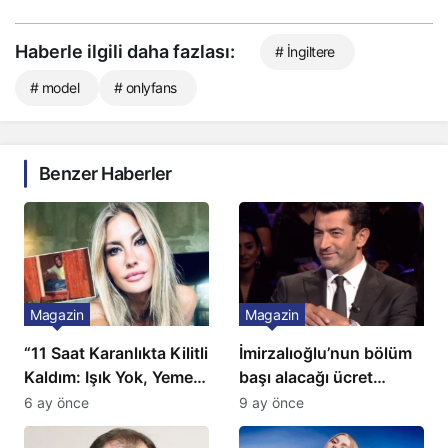
Haberle ilgili daha fazlası:
# İngiltere
# model
# onlyfans
Benzer Haberler
Magazin
Magazin
“11 Saat Karanlıkta Kilitli
İmirzalıoğlu’nun bölüm
Kaldım: Işık Yok, Yemek
başı alacağı ücret
Yok, Tuvalet Yok!”
Türkiye’de bir ilk:
6 ay önce
9 ay önce
Çağla Şikel’den Şok
Gözünü 2 ilçeye dikti!