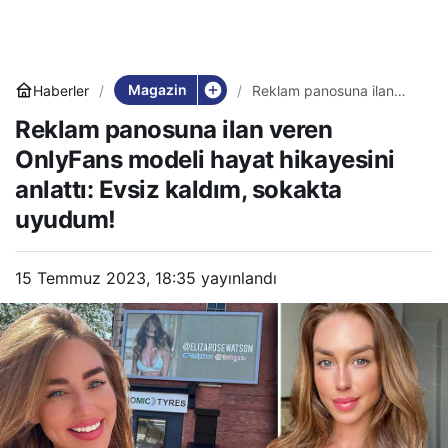
Magazin
Haberler
Reklam panosuna ilan
veren OnlyFans modeli
Reklam panosuna ilan veren
hayat hikayesini anlattı:
Evsiz kaldım, sokakta
OnlyFans modeli hayat hikayesini
uyudum!
anlattı: Evsiz kaldım, sokakta
uyudum!
15 Temmuz 2023, 18:35
yayınlandı