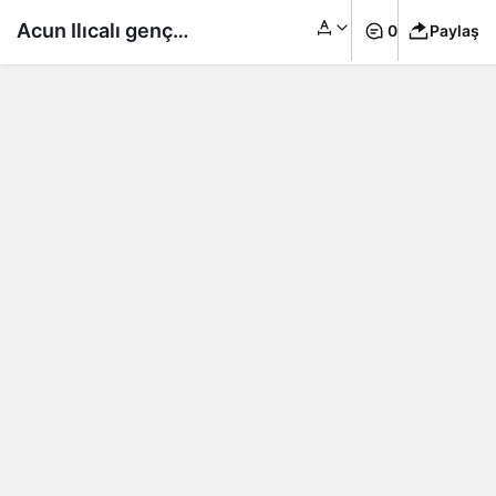
Acun Ilıcalı genç
0
Paylaş
sevgilisiyle evleniyor!
Nikah tarihi belli oldu