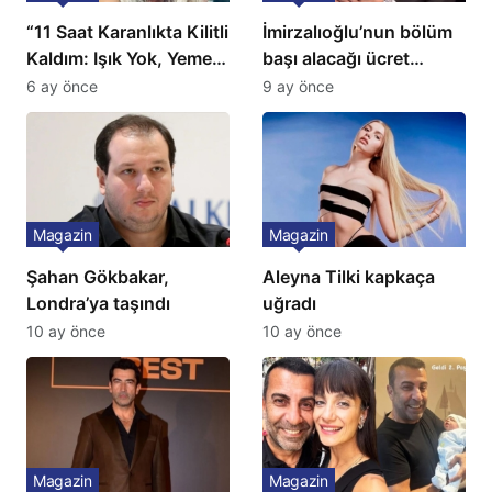
“11 Saat Karanlıkta Kilitli
İmirzalıoğlu’nun bölüm
Kaldım: Işık Yok, Yemek
başı alacağı ücret
Yok, Tuvalet Yok!”
Türkiye’de bir ilk:
6 ay önce
9 ay önce
Çağla Şikel’den Şok
Gözünü 2 ilçeye dikti!
İtiraf
Magazin
Magazin
Şahan Gökbakar,
Aleyna Tilki kapkaça
Londra’ya taşındı
uğradı
10 ay önce
10 ay önce
Magazin
Magazin