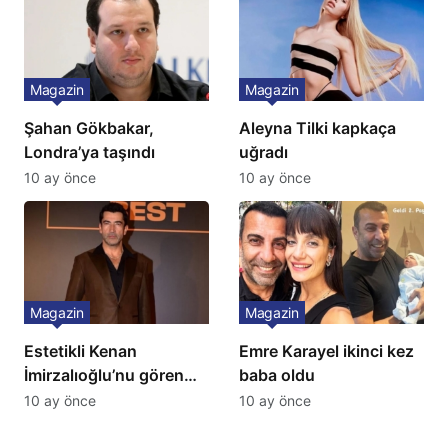
İtiraf
Magazin
Magazin
Şahan Gökbakar,
Aleyna Tilki kapkaça
Londra’ya taşındı
uğradı
10 ay önce
10 ay önce
Magazin
Magazin
Estetikli Kenan
Emre Karayel ikinci kez
İmirzalıoğlu’nu gören
baba oldu
tanıyamıyor: Son hali
10 ay önce
10 ay önce
şaşırttı