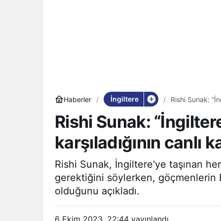
İngiltere
Haberler
Rishi Sunak: “İn
Rishi Sunak: “İngilte
karşıladığının canlı k
Rishi Sunak, İngiltere'ye taşınan he
gerektiğini söylerken, göçmenlerin B
olduğunu açıkladı.
6 Ekim 2023, 22:44
yayınlandı