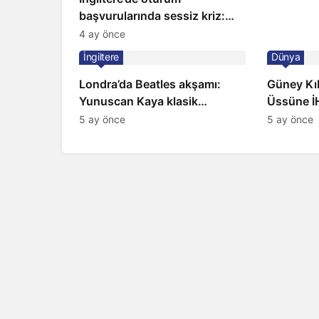
başvurularında sessiz kriz:
Büyükelçilikten açıklama!
4 ay önce
İngiltere
Dünya
Londra’da Beatles akşamı:
Güney Kıbr
Yunuscan Kaya klasik
Üssüne İH
yorumuyla sahnede
Sirenler
5 ay önce
5 ay önce