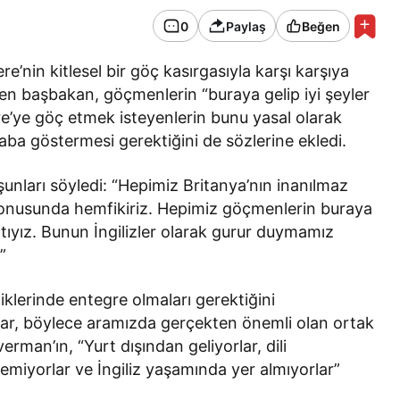
0
Paylaş
Beğen
re’nin kitlesel bir göç kasırgasıyla karşı karşıya
n başbakan, göçmenlerin “buraya gelip iyi şeyler
ere’ye göç etmek isteyenlerin bunu yasal olarak
ba göstermesi gerektiğini de sözlerine ekledi.
unları söyledi: “Hepimiz Britanya’nın inanılmaz
konusunda hemfikiriz. Hepimiz göçmenlerin buraya
nıtıyız. Bunun İngilizler olarak gurur duymamız
”
klerinde entegre olmaları gerektiğini
lar, böylece aramızda gerçekten önemli olan ortak
verman’ın, “Yurt dışından geliyorlar, dili
semiyorlar ve İngiliz yaşamında yer almıyorlar”