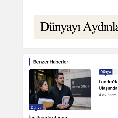
Benzer Haberler
Dünya
Londra’da
Ulaşımda
Kapıda
4 ay önce
Dünya
İngiltere’de oturum