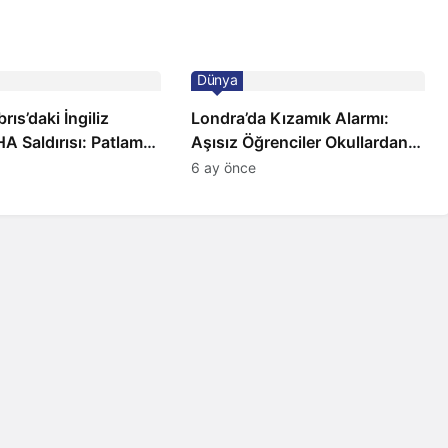
Dünya
ıs’daki İngiliz
Londra’da Kızamık Alarmı:
A Saldırısı: Patlama,
Aşısız Öğrenciler Okullardan
 ve Alarm Durumu
Uzaklaştırılacak
6 ay önce