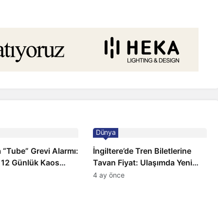
Dünya
 “Tube” Grevi Alarmı:
İngiltere’de Tren Biletlerine
 12 Günlük Kaos
Tavan Fiyat: Ulaşımda Yeni
Düzenleme
4 ay önce