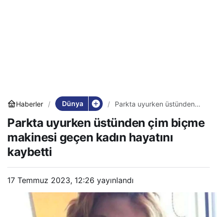
Dünya
Haberler
Parkta uyurken üstünden
çim biçme makinesi geçen
Parkta uyurken üstünden çim biçme
kadın hayatını kaybetti
makinesi geçen kadın hayatını
kaybetti
17 Temmuz 2023, 12:26
yayınlandı