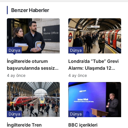
Benzer Haberler
Dünya
Dünya
İngiltere’de oturum
Londra’da “Tube” Grevi
başvurularında sessiz
Alarmı: Ulaşımda 12
kriz: Büyükelçilikten
Günlük Kaos Kapıda
4 ay önce
4 ay önce
açıklama!
Dünya
Dünya
İngiltere’de Tren
BBC içerikleri