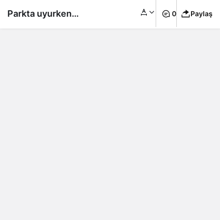
Parkta uyurken
0
Paylaş
üstünden çim biçme
makinesi geçen kadın
hayatını kaybetti