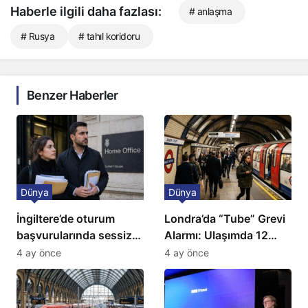
Haberle ilgili daha fazlası:
# anlaşma
# Rusya
# tahıl koridoru
Benzer Haberler
Dünya
Dünya
İngiltere’de oturum
Londra’da “Tube” Grevi
başvurularında sessiz
Alarmı: Ulaşımda 12
kriz: Büyükelçilikten
Günlük Kaos Kapıda
4 ay önce
4 ay önce
açıklama!