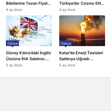
Biletlerine Tavan Fiyat:
Türkiye’de: Cosmo EN
Ulaşımda Yeni
ve BBC Player yayında
4 ay önce
4 ay önce
Düzenleme
Dünya
Dünya
Güney Kıbrıs’daki İngiliz
Katar’da Enerji Tesisleri
Üssüne İHA Saldırısı:
Saldırıya Uğradı:
Patlama, Sirenler ve
Avrupa’da Doğalgaz
5 ay önce
5 ay önce
Alarm Durumu
Fiyatlarında Sert Artış