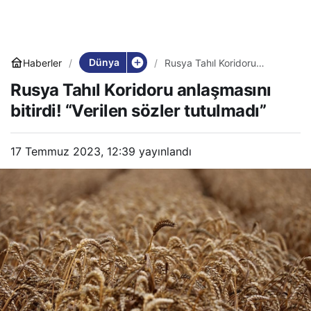
Dünya
Haberler
Rusya Tahıl Koridoru
anlaşmasını bitirdi! “Verilen
Rusya Tahıl Koridoru anlaşmasını
sözler tutulmadı”
bitirdi! “Verilen sözler tutulmadı”
17 Temmuz 2023, 12:39
yayınlandı