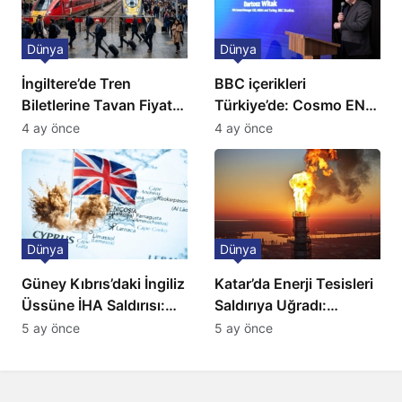
Dünya
Dünya
İngiltere’de Tren
BBC içerikleri
Biletlerine Tavan Fiyat:
Türkiye’de: Cosmo EN
Ulaşımda Yeni
ve BBC Player yayında
4 ay önce
4 ay önce
Düzenleme
Dünya
Dünya
Güney Kıbrıs’daki İngiliz
Katar’da Enerji Tesisleri
Üssüne İHA Saldırısı:
Saldırıya Uğradı:
Patlama, Sirenler ve
Avrupa’da Doğalgaz
5 ay önce
5 ay önce
Alarm Durumu
Fiyatlarında Sert Artış