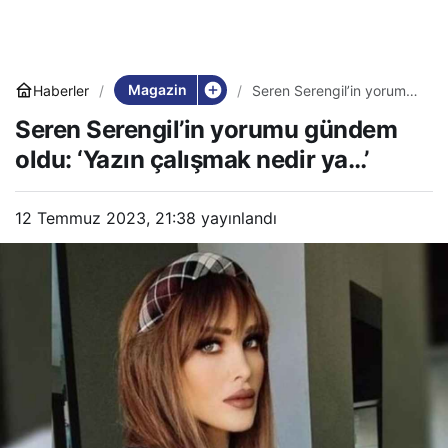
Magazin
Haberler
Seren Serengil’in yorumu
gündem oldu: ‘Yazın
Seren Serengil’in yorumu gündem
çalışmak nedir ya…’
oldu: ‘Yazın çalışmak nedir ya…’
12 Temmuz 2023, 21:38
yayınlandı