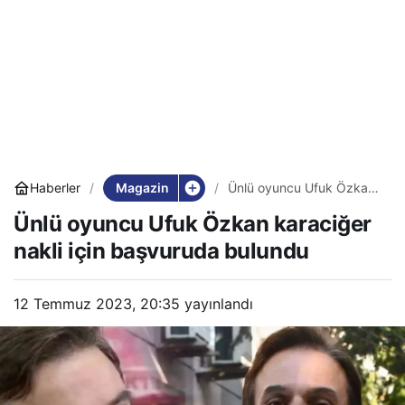
Magazin
Haberler
Ünlü oyuncu Ufuk Özkan
karaciğer nakli için
Ünlü oyuncu Ufuk Özkan karaciğer
başvuruda bulundu
nakli için başvuruda bulundu
12 Temmuz 2023, 20:35
yayınlandı