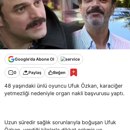
Google'da Abone Ol
0
Paylaş
Beğen
48 yaşındaki ünlü oyuncu Ufuk Özkan, karaciğer
yetmezliği nedeniyle organ nakli başvurusu yaptı.
Uzun süredir sağlık sorunlarıyla boğuşan Ufuk
Özkan, verdiği kilolarla dikkat çekmiş ve