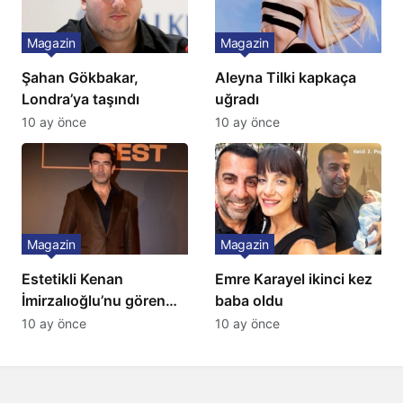
Magazin
Magazin
Şahan Gökbakar,
Aleyna Tilki kapkaça
Londra’ya taşındı
uğradı
10 ay önce
10 ay önce
Magazin
Magazin
Estetikli Kenan
Emre Karayel ikinci kez
İmirzalıoğlu’nu gören
baba oldu
tanıyamıyor: Son hali
10 ay önce
10 ay önce
şaşırttı