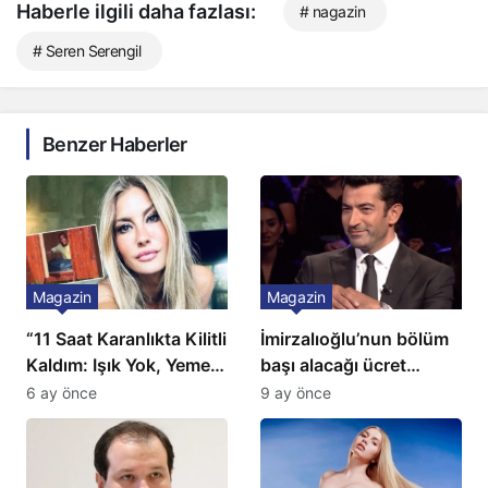
Haberle ilgili daha fazlası:
# nagazin
# Seren Serengil
Benzer Haberler
Magazin
Magazin
“11 Saat Karanlıkta Kilitli
İmirzalıoğlu’nun bölüm
Kaldım: Işık Yok, Yemek
başı alacağı ücret
Yok, Tuvalet Yok!”
Türkiye’de bir ilk:
6 ay önce
9 ay önce
Çağla Şikel’den Şok
Gözünü 2 ilçeye dikti!
İtiraf