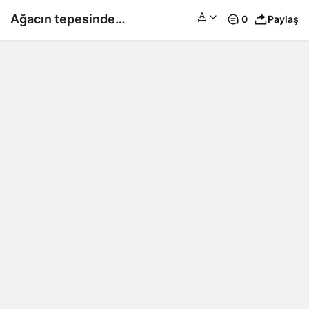
Ağacın tepesinde
0
Paylaş
bikinili poz verdi!
Fiziğiyle herkesi
kendine hayran
bıraktı!