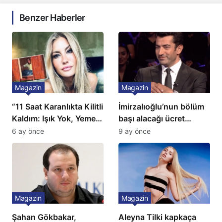
Benzer Haberler
Magazin
Magazin
“11 Saat Karanlıkta Kilitli
İmirzalıoğlu’nun bölüm
Kaldım: Işık Yok, Yemek
başı alacağı ücret
Yok, Tuvalet Yok!”
Türkiye’de bir ilk:
6 ay önce
9 ay önce
Çağla Şikel’den Şok
Gözünü 2 ilçeye dikti!
İtiraf
Magazin
Magazin
Şahan Gökbakar,
Aleyna Tilki kapkaça