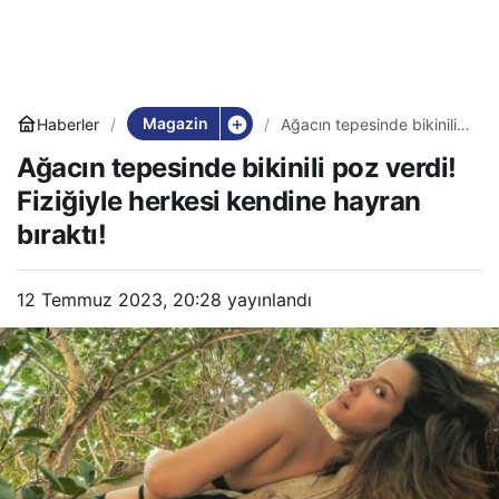
Magazin
Haberler
Ağacın tepesinde bikinili
poz verdi! Fiziğiyle
Ağacın tepesinde bikinili poz verdi!
herkesi kendine hayran
bıraktı!
Fiziğiyle herkesi kendine hayran
bıraktı!
12 Temmuz 2023, 20:28
yayınlandı