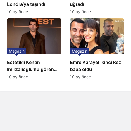
Londra’ya taşındı
uğradı
10 ay önce
10 ay önce
Magazin
Magazin
Estetikli Kenan
Emre Karayel ikinci kez
İmirzalıoğlu’nu gören
baba oldu
tanıyamıyor: Son hali
10 ay önce
10 ay önce
şaşırttı