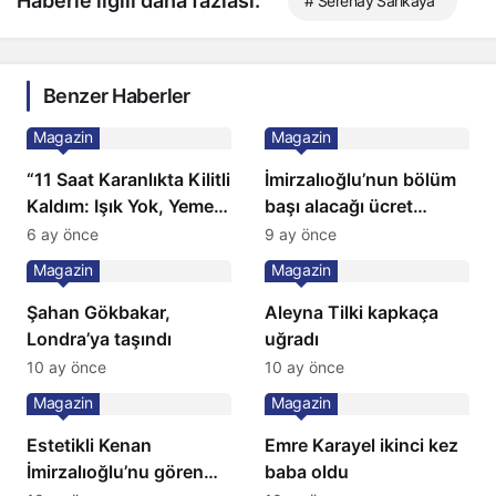
Haberle ilgili daha fazlası:
# Serenay Sarıkaya
Benzer Haberler
Magazin
Magazin
“11 Saat Karanlıkta Kilitli
İmirzalıoğlu’nun bölüm
Kaldım: Işık Yok, Yemek
başı alacağı ücret
Yok, Tuvalet Yok!”
Türkiye’de bir ilk:
6 ay önce
9 ay önce
Çağla Şikel’den Şok
Gözünü 2 ilçeye dikti!
Magazin
Magazin
İtiraf
Şahan Gökbakar,
Aleyna Tilki kapkaça
Londra’ya taşındı
uğradı
10 ay önce
10 ay önce
Magazin
Magazin
Estetikli Kenan
Emre Karayel ikinci kez
İmirzalıoğlu’nu gören
baba oldu