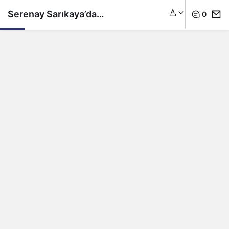
Serenay Sarıkaya’dan
0
olay 33 yaş pozları