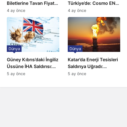
Biletlerine Tavan Fiyat:
Türkiye’de: Cosmo EN
Ulaşımda Yeni
ve BBC Player yayında
4 ay önce
4 ay önce
Düzenleme
Dünya
Dünya
Güney Kıbrıs’daki İngiliz
Katar’da Enerji Tesisleri
Üssüne İHA Saldırısı:
Saldırıya Uğradı:
Patlama, Sirenler ve
Avrupa’da Doğalgaz
5 ay önce
5 ay önce
Alarm Durumu
Fiyatlarında Sert Artış