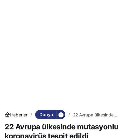
Dünya
Haberler
22 Avrupa ülkesinde
mutasyonlu koronavirüs
22 Avrupa ülkesinde mutasyonlu
tespit edildi
koronavirüs tespit edildi