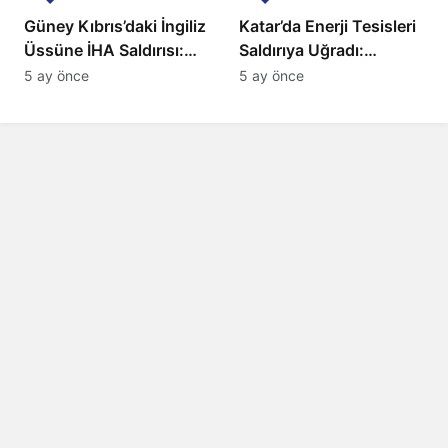
Güney Kıbrıs’daki İngiliz
Katar’da Enerji Tesisleri
Üssüne İHA Saldırısı:
Saldırıya Uğradı:
Patlama, Sirenler ve
Avrupa’da Doğalgaz
5 ay önce
5 ay önce
Alarm Durumu
Fiyatlarında Sert Artış