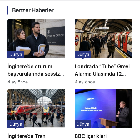
Benzer Haberler
Dünya
Dünya
İngiltere’de oturum
Londra’da “Tube” Grevi
başvurularında sessiz
Alarmı: Ulaşımda 12
kriz: Büyükelçilikten
Günlük Kaos Kapıda
4 ay önce
4 ay önce
açıklama!
Dünya
Dünya
İngiltere’de Tren
BBC içerikleri