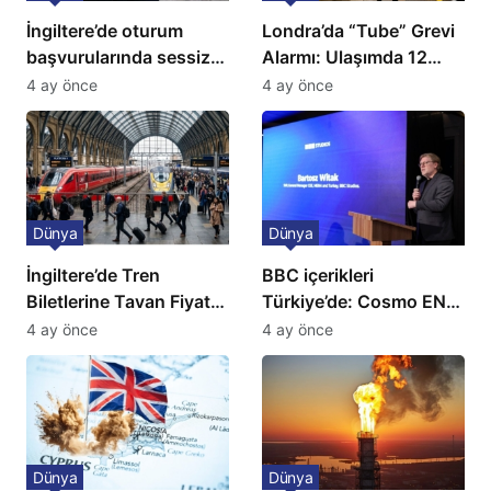
İngiltere’de oturum
Londra’da “Tube” Grevi
başvurularında sessiz
Alarmı: Ulaşımda 12
kriz: Büyükelçilikten
Günlük Kaos Kapıda
4 ay önce
4 ay önce
açıklama!
Dünya
Dünya
İngiltere’de Tren
BBC içerikleri
Biletlerine Tavan Fiyat:
Türkiye’de: Cosmo EN
Ulaşımda Yeni
ve BBC Player yayında
4 ay önce
4 ay önce
Düzenleme
Dünya
Dünya