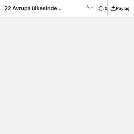
22 Avrupa ülkesinde
0
Paylaş
mutasyonlu
koronavirüs tespit
edildi