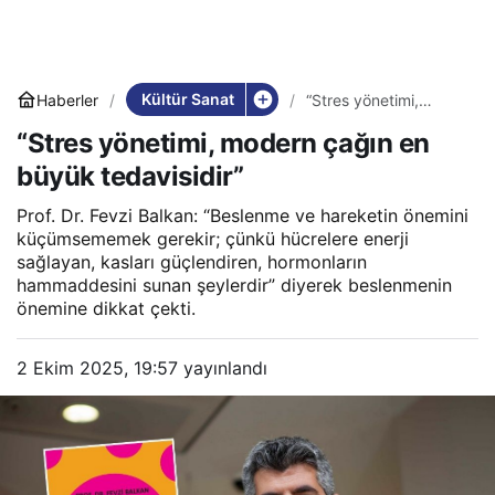
Kültür Sanat
Haberler
“Stres yönetimi,
modern çağın en
“Stres yönetimi, modern çağın en
büyük tedavisidir”
büyük tedavisidir”
Prof. Dr. Fevzi Balkan: “Beslenme ve hareketin önemini
küçümsememek gerekir; çünkü hücrelere enerji
sağlayan, kasları güçlendiren, hormonların
hammaddesini sunan şeylerdir” diyerek beslenmenin
önemine dikkat çekti.
2 Ekim 2025, 19:57
yayınlandı