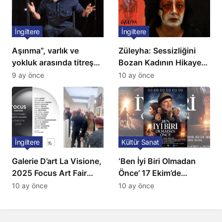
İngiltere
İngiltere
Aşınma”, varlık ve
Züleyha: Sessizliğini
yokluk arasında titreşen
Bozan Kadının Hikayesi
bir canlının tragedyası
İngiltere Sahnesinde
9 ay önce
10 ay önce
İngiltere
Kültür Sanat
Galerie D’art La Visione,
‘Ben İyi Biri Olmadan
2025 Focus Art Fair
Önce’ 17 Ekim’de
London’da!
vizyona giriyor
10 ay önce
10 ay önce