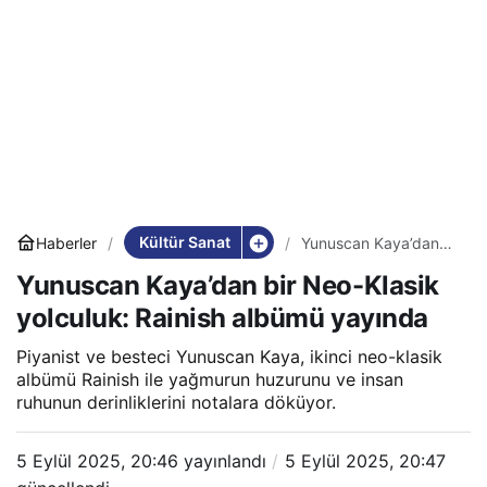
Kültür Sanat
Haberler
Yunuscan Kaya’dan
bir Neo-Klasik
Yunuscan Kaya’dan bir Neo-Klasik
yolculuk: Rainish
albümü yayında
yolculuk: Rainish albümü yayında
Piyanist ve besteci Yunuscan Kaya, ikinci neo-klasik
albümü Rainish ile yağmurun huzurunu ve insan
ruhunun derinliklerini notalara döküyor.
5 Eylül 2025, 20:46
yayınlandı
5 Eylül 2025, 20:47