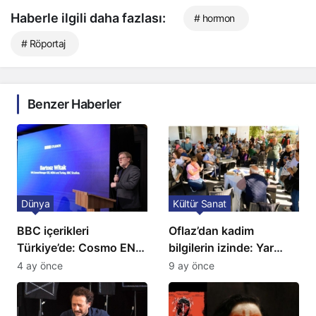
Haberle ilgili daha fazlası:
# hormon
# Röportaj
Benzer Haberler
Dünya
Kültür Sanat
BBC içerikleri
Oflaz’dan kadim
Türkiye’de: Cosmo EN
bilgilerin izinde: Yar
ve BBC Player yayında
Atan ve Yaratılış
4 ay önce
9 ay önce