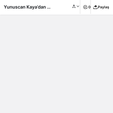
Yunuscan Kaya’dan bir
0
Paylaş
Neo-Klasik yolculuk:
Rainish albümü
yayında