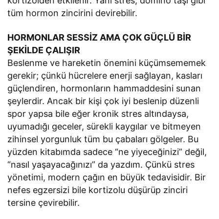
kortizolden etkilenir. Yani stres, domino taşı gibi
tüm hormon zincirini devirebilir.
HORMONLAR SESSİZ AMA ÇOK GÜÇLÜ BİR
ŞEKİLDE ÇALIŞIR
Beslenme ve hareketin önemini küçümsememek
gerekir; çünkü hücrelere enerji sağlayan, kasları
güçlendiren, hormonların hammaddesini sunan
şeylerdir. Ancak bir kişi çok iyi beslenip düzenli
spor yapsa bile eğer kronik stres altındaysa,
uyumadığı geceler, sürekli kaygılar ve bitmeyen
zihinsel yorgunluk tüm bu çabaları gölgeler. Bu
yüzden kitabımda sadece “ne yiyeceğinizi” değil,
“nasıl yaşayacağınızı” da yazdım. Çünkü stres
yönetimi, modern çağın en büyük tedavisidir. Bir
nefes egzersizi bile kortizolu düşürüp zinciri
tersine çevirebilir.