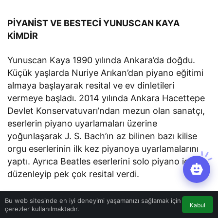
PİYANİST VE BESTECİ YUNUSCAN KAYA
KİMDİR
Yunuscan Kaya 1990 yılında Ankara’da doğdu.
Küçük yaşlarda Nuriye Arıkan’dan piyano eğitimi
almaya başlayarak resital ve ev dinletileri
vermeye başladı. 2014 yılında Ankara Hacettepe
Devlet Konservatuvarı’ndan mezun olan sanatçı,
eserlerin piyano uyarlamaları üzerine
yoğunlaşarak J. S. Bach’ın az bilinen bazı kilise
orgu eserlerinin ilk kez piyanoya uyarlamalarını
yaptı. Ayrıca Beatles eserlerini solo piyano için
düzenleyip pek çok resital verdi.
2012 yılından bu yana faaliyet gösteren Queen
Bu web sitesinde en iyi deneyimi yaşamanızı sağlamak için
Kabul
çerezler kullanılmaktadır.
Tribute Grubu ‘A Kind of Vision’ (Freddie Mercury