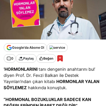
Google'da Abone Ol
0
Paylaş
Beğen
‘HORMONLARINI
tanı dengenin anahtarını bul’
diyen Prof. Dr. Fevzi Balkan ile Destek
Yayınları’ndan çıkan kitabı
HORMONLAR YALAN
SÖYLEMEZ
hakkında konuştuk.
“HORMONAL BOZUKLUKLAR SADECE KAN
DEĞERLERİNDEN İBARET DEĞİLDİR”