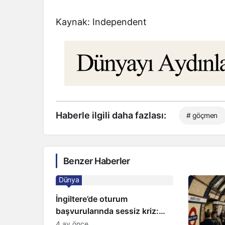
Kaynak: Independent
Haberle ilgili daha fazlası:
# göçmen
Benzer Haberler
Dünya
İngiltere’de oturum
başvurularında sessiz kriz:
Büyükelçilikten açıklama!
4 ay önce