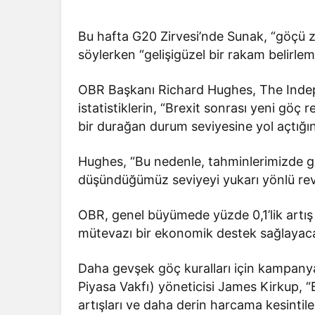
Bu hafta G20 Zirvesi’nde Sunak, “göçü 
söylerken “gelişigüzel bir rakam belirlem
OBR Başkanı Richard Hughes, The Indepen
istatistiklerin, “Brexit sonrası yeni göç 
bir durağan durum seviyesine yol açtığı
Hughes, “Bu nedenle, tahminlerimizde 
düşündüğümüz seviyeyi yukarı yönlü revi
OBR, genel büyümede yüzde 0,1’lik artı
mütevazı bir ekonomik destek sağlayacağ
Daha gevşek göç kuralları için kampany
Piyasa Vakfı) yöneticisi James Kirkup, “
artışları ve daha derin harcama kesintiler