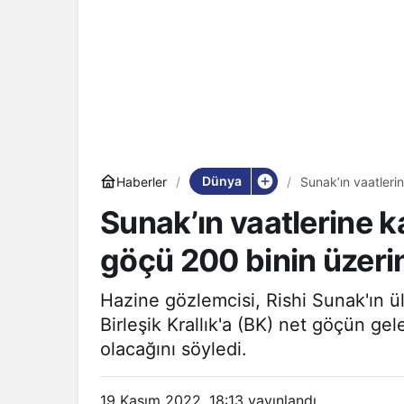
Dünya
Haberler
Sunak’ın vaatlerin
Sunak’ın vaatlerine ka
göçü 200 binin üzeri
Hazine gözlemcisi, Rishi Sunak'ın ü
Birleşik Krallık'a (BK) net göçün ge
olacağını söyledi.
19 Kasım 2022, 18:13
yayınlandı