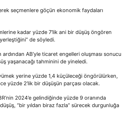
erek seçmenlere göçün ekonomik faydaları
erine kadar yüzde 7’lik ani bir düşüş öngören
erleştiğini” de söyledi.
 ardından AB’yle ticaret engelleri oluşması sonucu
üşüş yaşanacağı tahminini de yineledi.
yümek yerine yüzde 1,4 küçüleceği öngörülürken,
e yüzde 2’lik bir düşüşün parçası olacak.
 OBR’nin 2024’e gelindiğinde yüzde 9 oranında
 düşüş, “bir yıldan biraz fazla” sürecek durgunluğa