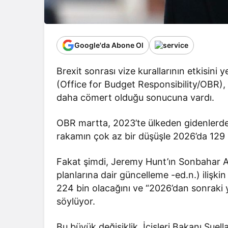
Google'da Abone Ol
Brexit sonrası vize kurallarının etkisini
(Office for Budget Responsibility/OBR),
daha cömert olduğu sonucuna vardı.
OBR martta, 2023’te ülkeden gidenlerden
rakamın çok az bir düşüşle 2026’da 129 
Fakat şimdi, Jeremy Hunt’ın Sonbahar Aç
planlarına dair güncelleme -ed.n.) ilişk
224 bin olacağını ve “2026’dan sonraki y
söylüyor.
Bu büyük değişiklik, İçişleri Bakanı Suel