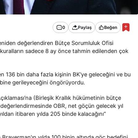
0
Paylaş
Beğen
 yeniden değerlendiren Bütçe Sorumluluk Ofisi
 kuralların sadece 8 ay önce tahmin edilenden çok
 136 bin daha fazla kişinin BK’ye geleceğini ve bu
bine gerileyeceğini öngörüyordu.
ıklaması’na (Birleşik Krallık hükümetinin bütçe
in değerlendirmesinde OBR, net göçün gelecek yıl
ıldan itibaren yılda 205 binde kalacağını”
la Braverman’ın yılda 100 binin altında göç hedefini