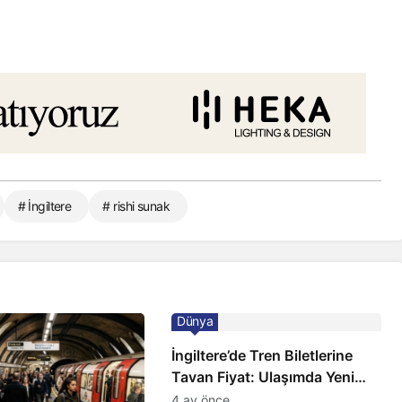
# İngiltere
# rishi sunak
Dünya
İngiltere’de Tren Biletlerine
Tavan Fiyat: Ulaşımda Yeni
Düzenleme
4 ay önce