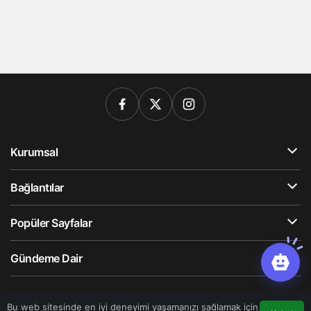
Kurumsal
Bağlantılar
Popüler Sayfalar
Gündeme Dair
© Telif Hakkı 2026, Tüm Hakları Saklıdır
Bu web sitesinde en iyi deneyimi yaşamanızı sağlamak için