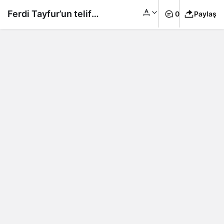
Ferdi Tayfur’un telif
0
Paylaş
gelirlerinden elde
ettiği serveti şoke
etti!