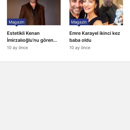
Magazin
Magazin
Estetikli Kenan
Emre Karayel ikinci kez
İmirzalıoğlu’nu gören
baba oldu
tanıyamıyor: Son hali
10 ay önce
10 ay önce
şaşırttı