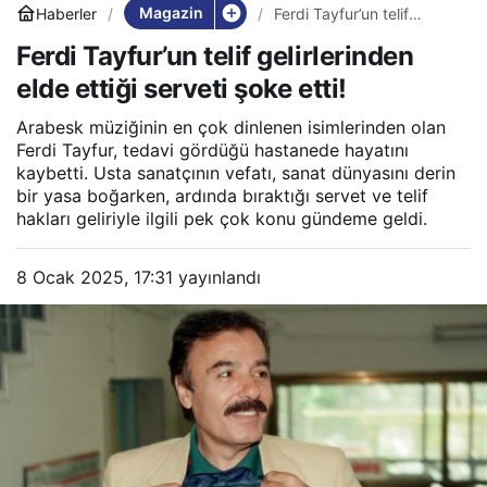
Magazin
Haberler
Ferdi Tayfur’un telif
gelirlerinden elde ettiği
Ferdi Tayfur’un telif gelirlerinden
serveti şoke etti!
elde ettiği serveti şoke etti!
Arabesk müziğinin en çok dinlenen isimlerinden olan
Ferdi Tayfur, tedavi gördüğü hastanede hayatını
kaybetti. Usta sanatçının vefatı, sanat dünyasını derin
bir yasa boğarken, ardında bıraktığı servet ve telif
hakları geliriyle ilgili pek çok konu gündeme geldi.
8 Ocak 2025, 17:31
yayınlandı