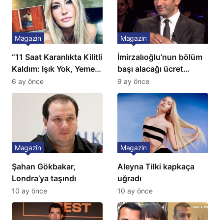
Magazin
Magazin
“11 Saat Karanlıkta Kilitli
İmirzalıoğlu’nun bölüm
Kaldım: Işık Yok, Yemek
başı alacağı ücret
Yok, Tuvalet Yok!”
Türkiye’de bir ilk:
6 ay önce
9 ay önce
Çağla Şikel’den Şok
Gözünü 2 ilçeye dikti!
İtiraf
Magazin
Magazin
Şahan Gökbakar,
Aleyna Tilki kapkaça
Londra’ya taşındı
uğradı
10 ay önce
10 ay önce