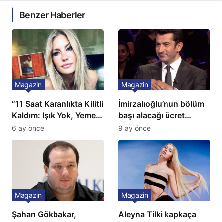
Benzer Haberler
Magazin
Magazin
“11 Saat Karanlıkta Kilitli
İmirzalıoğlu’nun bölüm
Kaldım: Işık Yok, Yemek
başı alacağı ücret
Yok, Tuvalet Yok!”
Türkiye’de bir ilk:
6 ay önce
9 ay önce
Çağla Şikel’den Şok
Gözünü 2 ilçeye dikti!
İtiraf
Magazin
Magazin
Şahan Gökbakar,
Aleyna Tilki kapkaça