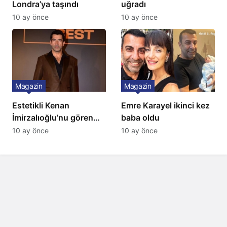
Londra’ya taşındı
uğradı
10 ay önce
10 ay önce
Magazin
Magazin
Estetikli Kenan
Emre Karayel ikinci kez
İmirzalıoğlu’nu gören
baba oldu
tanıyamıyor: Son hali
10 ay önce
10 ay önce
şaşırttı